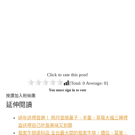
Click to rate this post!
[Total:
0
Average:
0
]
You must sign in to vote
按讚加入粉絲團
延伸閱讀
過年送禮首選！ 明月堂燒菓子、羊羹、草莓大福三種禮
盒送禮自己吃皆美味又划算
我家牛排遠科店 全台最大間的我家牛排，價位、菜單、