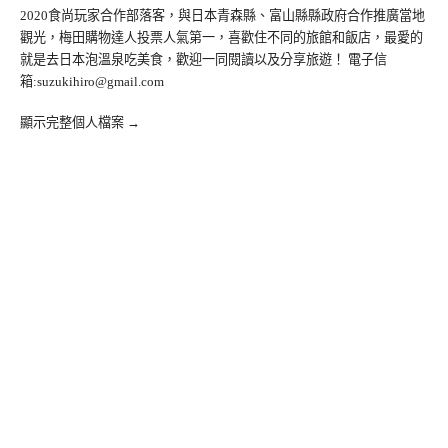
2020食尚玩家合作部落客，與日本青森縣、富山縣縣政府合作推廣當地
觀光，梅田購物達人投票人氣第一，喜歡住不同的旅館和飯店，最愛的
就是去日本泡溫泉吃美食，歡迎一同閱讀以及分享旅遊！ 電子信
箱:
suzukihiro@gmail.com
顯示完整個人檔案 →