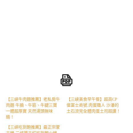
【三峽牛肉麵推薦】老私房牛
【三峽美食早午餐】超高CP
肉麵 牛腩、牛筋、牛腱三寶
值富士商號.肉蛋職人 沙瀑的
一體超厚實 天然湯頭無味
土石流完全體肉蛋土司超讚！
精！
【三峽吃到飽推薦】最正宗蒙