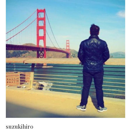
suzukihiro