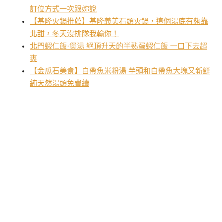
訂位方式一次跟妳說
【基隆火鍋推薦】基隆義美石頭火鍋，這個湯底有夠靠
北甜，冬天沒排隊我輸你！
北門蝦仁飯·煲湯 絕頂升天的半熟蛋蝦仁飯 一口下去超
爽
【金瓜石美食】白帶魚米粉湯 芋頭和白帶魚大塊又新鮮
純天然湯頭免費續