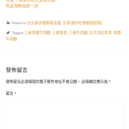
古鍋 三峽蒙古紅吃到飽火鍋
肉品海鮮品質一流
Posted in
台北美食推薦看這邊
,
主食(讓你吃飽飽就點我)
Tagged
三峽黑霸牛肉麵
,
三峽美食
,
三峽牛肉麵
,
北大特區美食
,
黑霸
牛肉麵
發佈留言
發佈留言必須填寫的電子郵件地址不會公開。
必填欄位標示為
*
留言
*