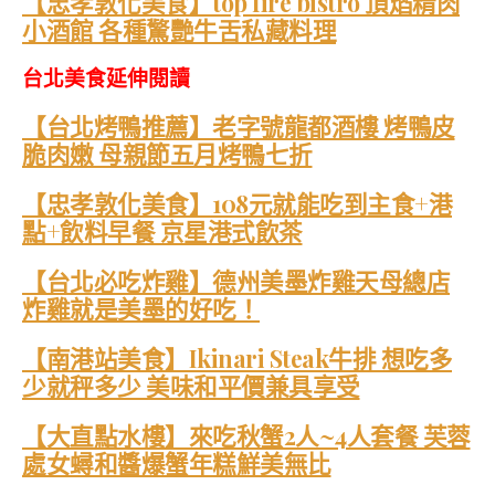
【忠孝敦化美食】top fire bistro 頂焰精肉
小酒館 各種驚艷牛舌私藏料理
台北美食延伸閱讀
【台北烤鴨推薦】老字號龍都酒樓 烤鴨皮
脆肉嫩 母親節五月烤鴨七折
【忠孝敦化美食】108元就能吃到主食+港
點+飲料早餐 京星港式飲茶
【台北必吃炸雞】德州美墨炸雞天母總店
炸雞就是美墨的好吃！
【南港站美食】Ikinari Steak牛排 想吃多
少就秤多少 美味和平價兼具享受
【大直點水樓】來吃秋蟹2人~4人套餐 芙蓉
處女蟳和醬爆蟹年糕鮮美無比