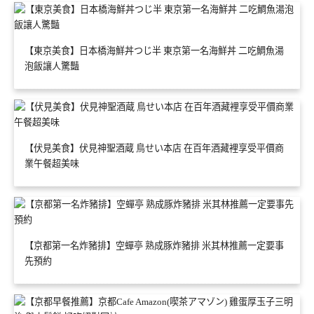
【東京美食】日本橋海鮮丼つじ半 東京第一名海鮮丼 二吃鯛魚湯
泡飯讓人驚豔
【伏見美食】伏見神聖酒蔵 鳥せい本店 在百年酒藏裡享受平價商
業午餐超美味
【京都第一名炸豬排】空蟬亭 熟成豚炸豬排 米其林推薦一定要事
先預約