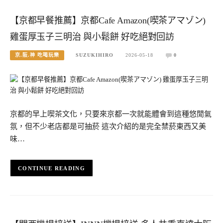
【京都早餐推薦】京都Cafe Amazon(喫茶アマゾン)
雞蛋厚玉子三明治 與小鬆餅 好吃絕對回訪
京.阪.神 吃喝玩樂
SUZUKIHIRO
2026-05-18
0
京都的早上喫茶文化，只要來京都一次就能體會到這種悠閒氣
氛，但不少老店都是可抽菸 這次介紹的是完全禁菸東西又美
味…
CONTINUE READING