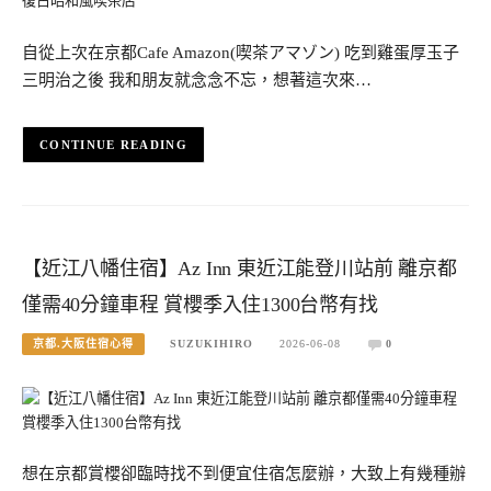
自從上次在京都Cafe Amazon(喫茶アマゾン) 吃到雞蛋厚玉子
三明治之後 我和朋友就念念不忘，想著這次來…
CONTINUE READING
【近江八幡住宿】Az Inn 東近江能登川站前 離京都
僅需40分鐘車程 賞櫻季入住1300台幣有找
京都.大阪住宿心得
SUZUKIHIRO
2026-06-08
0
想在京都賞櫻卻臨時找不到便宜住宿怎麼辦，大致上有幾種辦