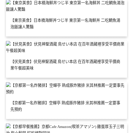
【東京美食】日本橋海鮮丼つじ半 東京第一名海鮮丼 二吃鯛魚湯
泡飯讓人驚豔
【伏見美食】伏見神聖酒蔵 鳥せい本店 在百年酒藏裡享受平價商
業午餐超美味
【京都第一名炸豬排】空蟬亭 熟成豚炸豬排 米其林推薦一定要事
先預約