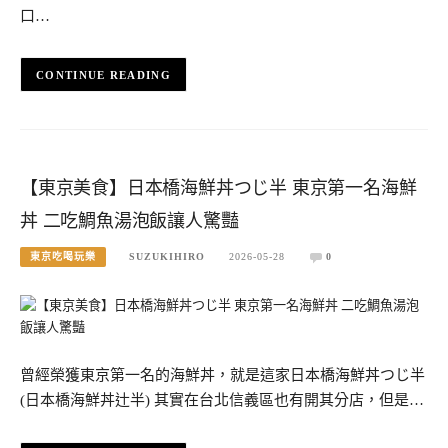
口…
CONTINUE READING
【東京美食】日本橋海鮮丼つじ半 東京第一名海鮮
丼 二吃鯛魚湯泡飯讓人驚豔
東京吃喝玩樂
SUZUKIHIRO
2026-05-28
0
曾經榮獲東京第一名的海鮮丼，就是這家日本橋海鮮丼つじ半
(日本橋海鮮丼辻半) 其實在台北信義區也有開其分店，但是…