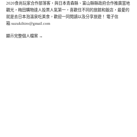
2020食尚玩家合作部落客，與日本青森縣、富山縣縣政府合作推廣當地
觀光，梅田購物達人投票人氣第一，喜歡住不同的旅館和飯店，最愛的
就是去日本泡溫泉吃美食，歡迎一同閱讀以及分享旅遊！ 電子信
箱:
suzukihiro@gmail.com
顯示完整個人檔案 →