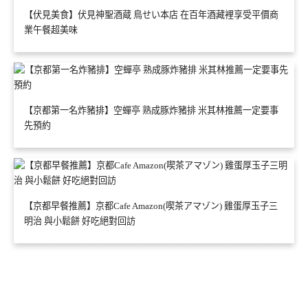
【伏見美食】伏見神聖酒蔵 鳥せい本店 在百年酒藏裡享受平價商
業午餐超美味
【京都第一名炸豬排】空蟬亭 熟成豚炸豬排 米其林推薦一定要事
先預約
【京都早餐推薦】京都Cafe Amazon(喫茶アマゾン) 雞蛋厚玉子三
明治 與小鬆餅 好吃絕對回訪