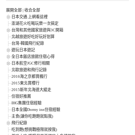
展開全部
|
收合全部
日本交通.上網看這裡
澎湖花火吃喝玩樂一次搞定
台灣和其他國家旅遊與3C開箱
北越旅遊好吃好玩好划算
台灣-韓國飛行紀錄
遊玩日本遊記
全日本飯店旅館住宿心得
日本航空JGC修行相關
北歐旅遊和飛行記錄
2016海之京都賞楓行
2015東北賞櫻行
2015新年北海道大縱走
住宿好推薦
IHG集團住宿經驗
日本全國Dormy inn住宿經驗
主食(讓你吃飽飽就點我)
飛行紀錄
吃到飽(想挑戰極限就按我)