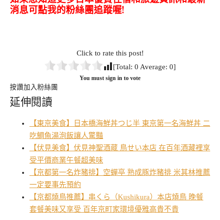
消息可點我的粉絲團追蹤喔!
Click to rate this post!
[Total:
0
Average:
0
]
You must sign in to vote
按讚加入粉絲團
延伸閱讀
【東京美食】日本橋海鮮丼つじ半 東京第一名海鮮丼 二
吃鯛魚湯泡飯讓人驚豔
【伏見美食】伏見神聖酒蔵 鳥せい本店 在百年酒藏裡享
受平價商業午餐超美味
【京都第一名炸豬排】空蟬亭 熟成豚炸豬排 米其林推薦
一定要事先預約
【京都燒鳥推薦】串くら（Kushikura）本店燒鳥 晚餐
套餐美味又享受 百年京町家環境優雅高貴不貴