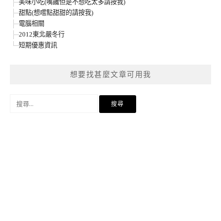
美味小吃(嘴饞但是不想吃太多請按我)
甜點(想嚐點甜甜的請按我)
電腦相關
2012東北嚴冬行
短期優惠資訊
想要找甚麼文章可用我
搜
尋
關
鍵
字: