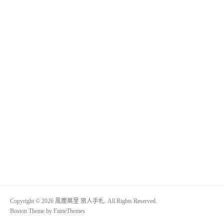
Copyright © 2026 風塵萬里 旅人手札. All Rights Reserved.
Boston Theme by
FameThemes