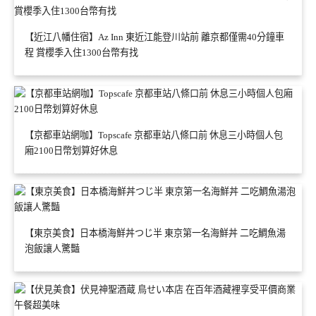
【近江八幡住宿】Az Inn 東近江能登川站前 離京都僅需40分鐘車
程 賞櫻季入住1300台幣有找
【京都車站網咖】Topscafe 京都車站八條口前 休息三小時個人包
廂2100日幣划算好休息
【東京美食】日本橋海鮮丼つじ半 東京第一名海鮮丼 二吃鯛魚湯
泡飯讓人驚豔