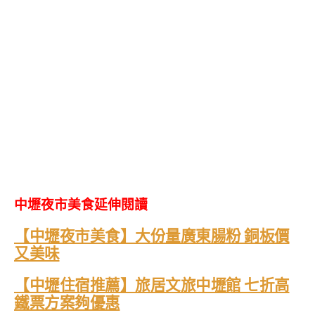
中壢夜市美食延伸閱讀
【中壢夜市美食】大份量廣東腸粉 銅板價
又美味
【中壢住宿推薦】旅居文旅中壢館 七折高
鐵票方案夠優惠