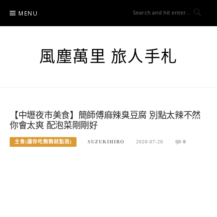
Skip
MENU
to
content
風塵萬里 旅人手札
【中壢夜市美食】簡師傅麻辣臭豆腐 別點太辣不然
你會太爽 配泡菜剛剛好
主食(讓你吃飽飽就點我)
SUZUKIHIRO
2020-07-20
0