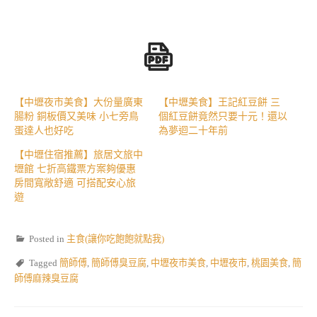
【中壢夜市美食】大份量廣東
【中壢美食】王記紅豆餅 三
腸粉 銅板價又美味 小七旁鳥
個紅豆餅竟然只要十元！還以
蛋達人也好吃
為夢迴二十年前
【中壢住宿推薦】旅居文旅中
壢館 七折高鐵票方案夠優惠
房間寬敞舒適 可搭配安心旅
遊
Posted in
主食(讓你吃飽飽就點我)
Tagged
簡師傅
,
簡師傅臭豆腐
,
中壢夜市美食
,
中壢夜市
,
桃園美食
,
簡
師傅麻辣臭豆腐