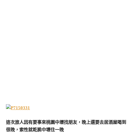
這次旅人因有要事來桃園中壢找朋友，晚上還要去居酒屋喝到
很晚，索性就乾脆中壢住一晚