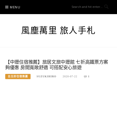
Skip
MENU
to
content
風塵萬里 旅人手札
【中壢住宿推薦】旅居文旅中壢館 七折高鐵票方案
夠優惠 房間寬敞舒適 可搭配安心旅遊
台北好住宿推薦
SUZUKIHIRO
2020-07-22
1