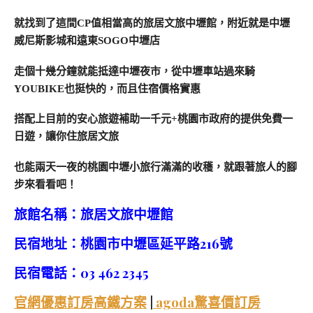
就找到了這間CP值相當高的旅居文旅中壢館，附近就是中壢
威尼斯影城和遠東SOGO中壢店
走個十幾分鐘就能抵達中壢夜市，從中壢車站過來騎
YOUBIKE也挺快的，而且住宿價格實惠
搭配上目前的安心旅遊補助一千元+桃園市政府的提供免費一
日遊，讓你住旅居文旅
也能兩天一夜的桃園中壢小旅行滿滿的收穫，就跟著旅人的腳
步來看看吧！
旅館名稱：旅居文旅中壢館
民宿地址：桃園市中壢區延平路216號
民宿電話：03 462 2345
官網優惠訂房高鐵方案
|
agoda驚喜價訂房