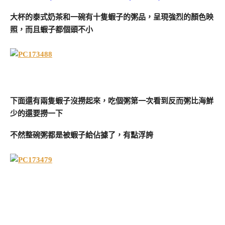
大杯的泰式奶茶和一碗有十隻蝦子的粥品，呈現強烈的顏色映
照，而且蝦子都個頭不小
下面還有兩隻蝦子沒撈起來，吃個粥第一次看到反而粥比海鮮
少的還要撈一下
不然整碗粥都是被蝦子給佔據了，有點浮誇