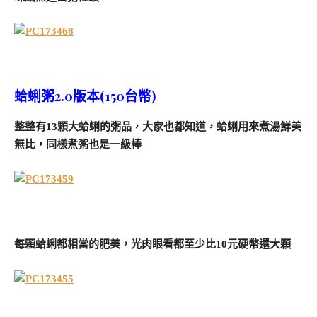
蛤蜊粥2.0版本(150台幣)
整整有13顆大蛤蜊的粥品，大家也都知道，蛤蜊用來煮湯鮮美
無比，同樣煮粥也是一級棒
每顆蛤蜊都相當的肥美，光肉眼看都至少比10元硬幣還大顆