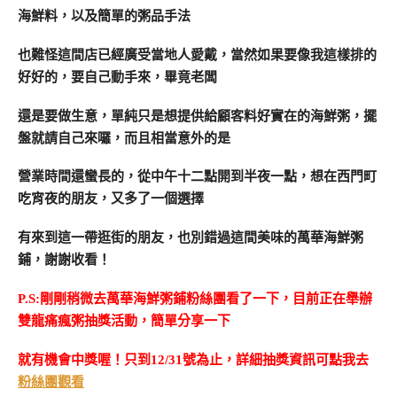
海鮮料，以及簡單的粥品手法
也難怪這間店已經廣受當地人愛戴，當然如果要像我這樣排的
好好的，要自己動手來，畢竟老闆
還是要做生意，單純只是想提供給顧客料好實在的海鮮粥，擺
盤就請自己來囉，而且相當意外的是
營業時間還蠻長的，從中午十二點開到半夜一點，想在西門町
吃宵夜的朋友，又多了一個選擇
有來到這一帶逛街的朋友，也別錯過這間美味的萬華海鮮粥
鋪，謝謝收看！
P.S:剛剛稍微去萬華海鮮粥鋪粉絲團看了一下，目前正在舉辦
雙龍痛瘋粥抽獎活動，簡單分享一下
就有機會中獎喔！只到12/31號為止，詳細抽獎資訊可點我去
粉絲團觀看