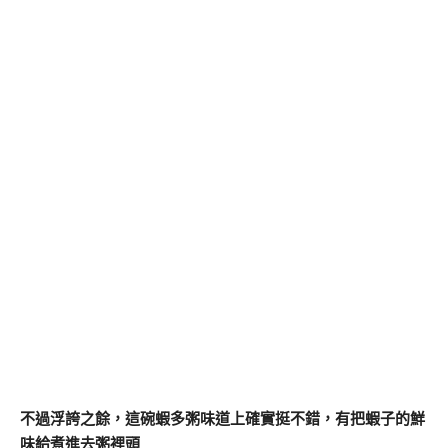
不過浮誇之餘，這碗蝦多粥味道上確實挺不錯，有把蝦子的鮮
味給煮進去粥裡頭