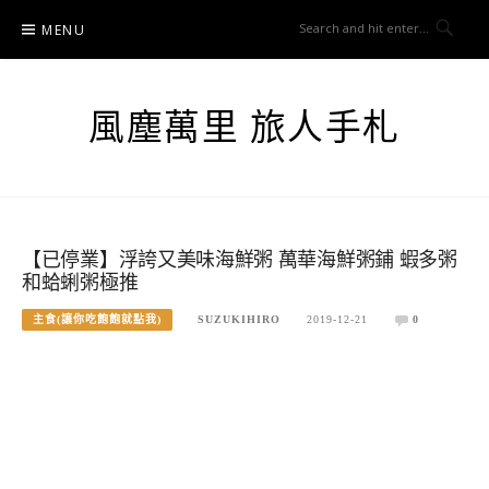
Skip
MENU
to
content
風塵萬里 旅人手札
【已停業】浮誇又美味海鮮粥 萬華海鮮粥鋪 蝦多粥
和蛤蜊粥極推
主食(讓你吃飽飽就點我)
SUZUKIHIRO
2019-12-21
0