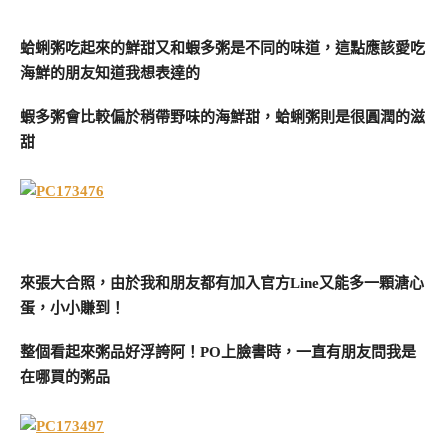
蛤蜊粥吃起來的鮮甜又和蝦多粥是不同的味道，這點應該愛吃
海鮮的朋友知道我想表達的
蝦多粥會比較偏於稍帶野味的海鮮甜，蛤蜊粥則是很圓潤的滋
甜
來張大合照，由於我和朋友都有加入官方Line又能多一顆溏心
蛋，小小賺到！
整個看起來粥品好浮誇阿！PO上臉書時，一直有朋友問我是
在哪買的粥品