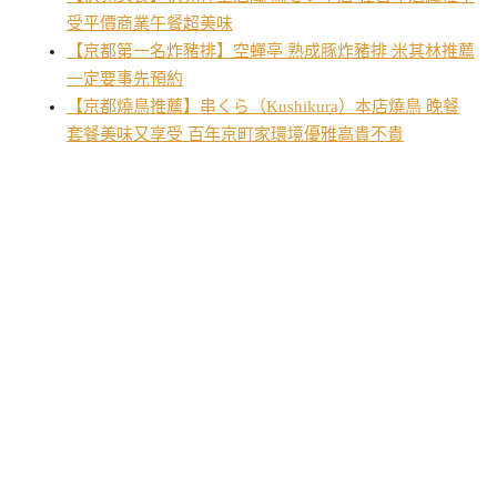
受平價商業午餐超美味
【京都第一名炸豬排】空蟬亭 熟成豚炸豬排 米其林推薦
一定要事先預約
【京都燒鳥推薦】串くら（Kushikura）本店燒鳥 晚餐
套餐美味又享受 百年京町家環境優雅高貴不貴