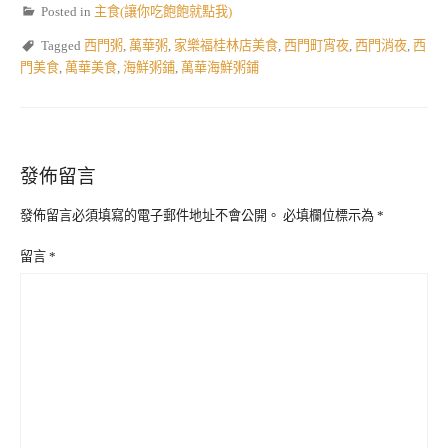
Posted in
主食(讓你吃飽飽就點我)
Tagged
西門粥
,
萬華粥
,
家樂福桂林店美食
,
西門町宵夜
,
西門消夜
,
西
門美食
,
萬華美食
,
海鮮粥鋪
,
萬華海鮮粥鋪
發佈留言
發佈留言必須填寫的電子郵件地址不會公開。
必填欄位標示為
*
留言
*