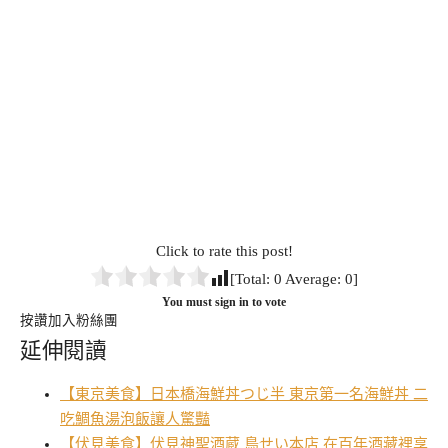
Click to rate this post!
[Total:
0
Average:
0
]
You must sign in to vote
按讚加入粉絲團
延伸閱讀
【東京美食】日本橋海鮮丼つじ半 東京第一名海鮮丼 二
吃鯛魚湯泡飯讓人驚豔
【伏見美食】伏見神聖酒蔵 鳥せい本店 在百年酒藏裡享