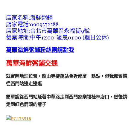
店家名稱:海鮮粥舖
店家電話:0909572288
店家地址:台北市萬華區永福街9號
營業時間:中午12:00-凌晨01:00 (週日公休)
萬華海鮮粥鋪粉絲團請點我
萬華海鮮粥鋪交通
就實際地理位置，龍山寺捷運站會近那麼一點點，但我都習慣
從西門站邊走邊逛
簡單說從西門站延著中華路走到西門家樂福桂林店口，然後請
走到紅色箭頭的巷子