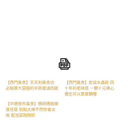
【西門美食】天天利美食坊
【西門美食】宏益水晶餃 四
必點罪大惡極的半熟蛋滷肉飯
十年的老味道 一顆十元彿心
價也可以買單顆喔
【中壢夜市美食】簡師傅麻辣
臭豆腐 別點太辣不然你會太
爽 配泡菜剛剛好