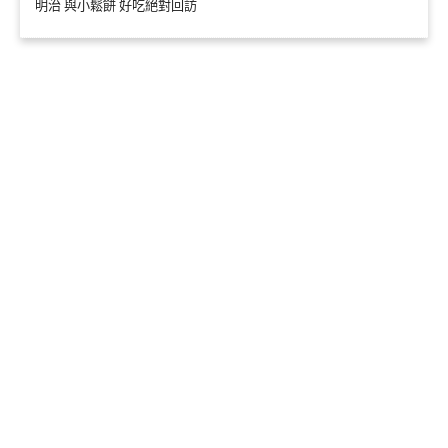
明治 與小鬆餅 好吃絕對回訪