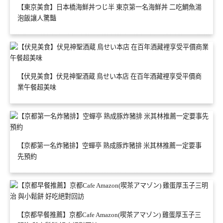
【東京美食】日本橋海鮮丼つじ半 東京第一名海鮮丼 二吃鯛魚湯
泡飯讓人驚豔
【伏見美食】伏見神聖酒蔵 鳥せい本店 在百年酒藏裡享受平價商
業午餐超美味
【京都第一名炸豬排】空蟬亭 熟成豚炸豬排 米其林推薦一定要事
先預約
【京都早餐推薦】京都Cafe Amazon(喫茶アマゾン) 雞蛋厚玉子三