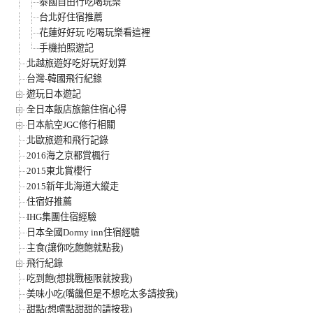
泰國自由行吃喝玩樂
台北好住宿推薦
花蓮好好玩 吃喝玩樂看這裡
手機拍照遊記
北越旅遊好吃好玩好划算
台灣-韓國飛行紀錄
遊玩日本遊記
全日本飯店旅館住宿心得
日本航空JGC修行相關
北歐旅遊和飛行記錄
2016海之京都賞楓行
2015東北賞櫻行
2015新年北海道大縱走
住宿好推薦
IHG集團住宿經驗
日本全國Dormy inn住宿經驗
主食(讓你吃飽飽就點我)
飛行紀錄
吃到飽(想挑戰極限就按我)
美味小吃(嘴饞但是不想吃太多請按我)
甜點(想嚐點甜甜的請按我)