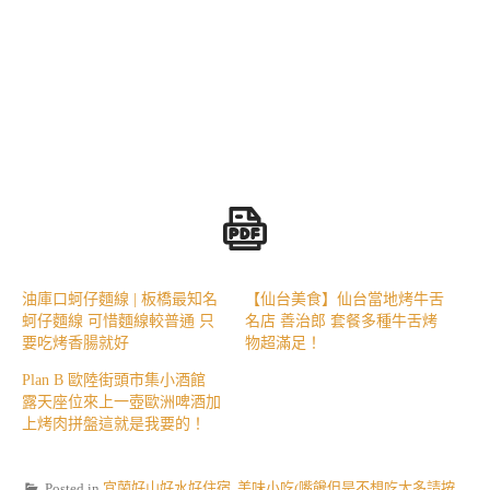
油庫口蚵仔麵線 | 板橋最知名
【仙台美食】仙台當地烤牛舌
蚵仔麵線 可惜麵線較普通 只
名店 善治郎 套餐多種牛舌烤
要吃烤香腸就好
物超滿足！
Plan B 歐陸街頭市集小酒館
露天座位來上一壺歐洲啤酒加
上烤肉拼盤這就是我要的！
Posted in
宜蘭好山好水好住宿
,
美味小吃(嘴饞但是不想吃太多請按