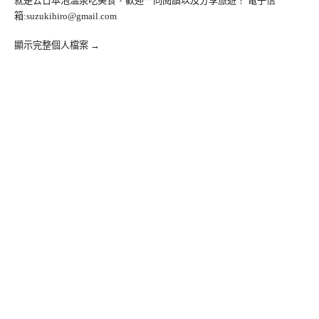
就是去日本泡溫泉吃美食，歡迎一同閱讀以及分享旅遊！ 電子信
箱:
suzukihiro@gmail.com
顯示完整個人檔案 →