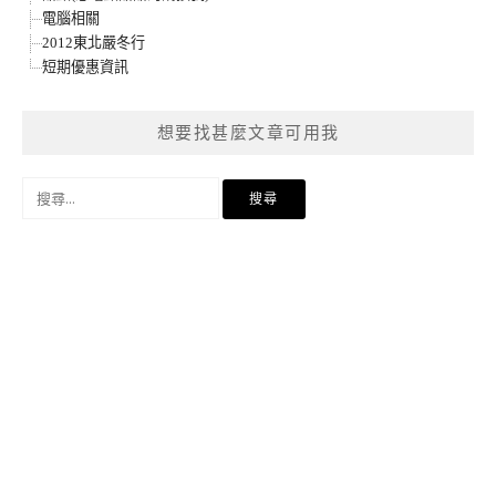
電腦相關
2012東北嚴冬行
短期優惠資訊
想要找甚麼文章可用我
搜
尋
關
鍵
字: