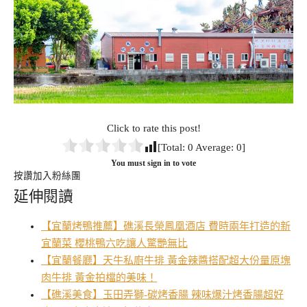
Click to rate this post!
[Total:
0
Average:
0
]
You must sign in to vote
按讚加入粉絲團
延伸閱讀
【宜蘭烤鴨推薦】礁溪長榮鳳凰酒店 費時兩年打造的新
宜蘭菜 櫻桃鴨六吃讓人驚艷無比
【宜蘭餐廳】天牛私廚牛排 黃金辣醬搭配超大份量原塊
肉牛排 黃金拍檔的美味！
【礁溪美食】玉田弄獅-碳烤香腸 辣味爆汁烤香腸超好