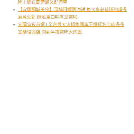
吃！開在廟旁邊又好停車
【宜蘭頭城美食】頂埔阿嬤蔥油餅 每次來必排隊的超多
蔥蔥油餅 酥脆重口味就是爽啦
宜蘭宵夜首選 | 全台最大火鍋集團旗下爆紅名店肉多多
宜蘭復興店 開到半夜爽吃大肉盤