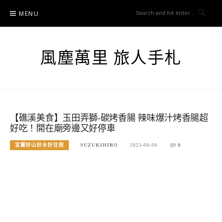
Skip
MENU
to
content
風塵萬里 旅人手札
【礁溪美食】玉田弄獅-碳烤香腸 辣味爆汁烤香腸超
好吃！開在廟旁邊又好停車
宜蘭好山好水好住宿
SUZUKIHIRO
2023-08-06
0