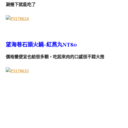
涮幾下就能吃了
望海巷石頭火鍋-紅燕丸NT80
價格蠻便宜也給很多顆，吃起來肉的口感很不錯大推