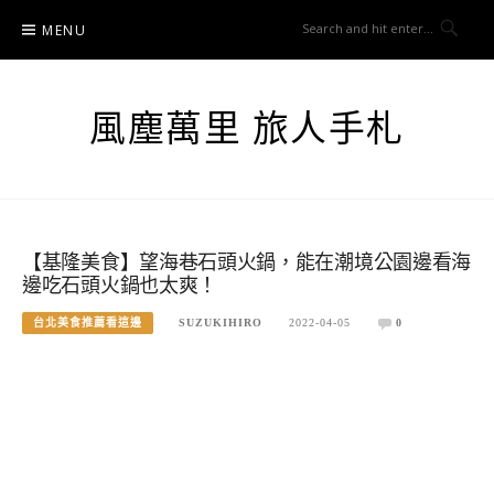
Skip
MENU
to
content
風塵萬里 旅人手札
【基隆美食】望海巷石頭火鍋，能在潮境公園邊看海
邊吃石頭火鍋也太爽！
台北美食推薦看這邊
SUZUKIHIRO
2022-04-05
0