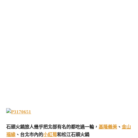
石頭火鍋旅人幾乎把北部有名的都吃過一輪，
基隆義美
、
金山
福緣
、台北市內的
小紅莓
和松江石頭火鍋