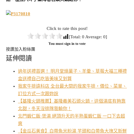
Click to rate this post!
[Total:
0
Average:
0
]
You must sign in to vote
按讚加入粉絲團
延伸閱讀
過年送禮首選！ 明月堂燒菓子、羊羹、草莓大福三種禮
盒送禮自己吃皆美味又划算
我家牛排遠科店 全台最大間的我家牛排，價位、菜單、
訂位方式一次跟妳說
【基隆火鍋推薦】基隆義美石頭火鍋，這個湯底有夠靠
北甜，冬天沒排隊我輸你！
北門蝦仁飯·煲湯 絕頂升天的半熟蛋蝦仁飯 一口下去超
爽
【金瓜石美食】白帶魚米粉湯 芋頭和白帶魚大塊又新鮮