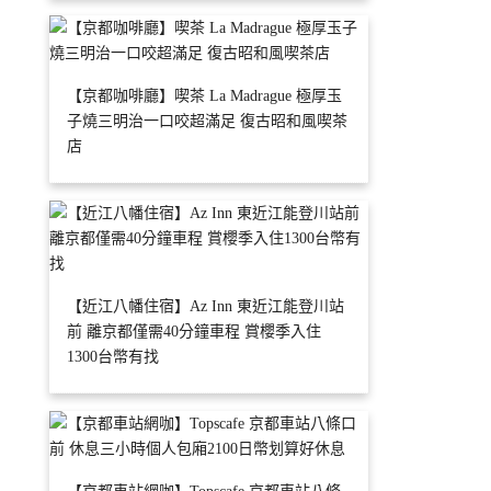
【京都咖啡廳】喫茶 La Madrague 極厚玉
子燒三明治一口咬超滿足 復古昭和風喫茶
店
【近江八幡住宿】Az Inn 東近江能登川站
前 離京都僅需40分鐘車程 賞櫻季入住
1300台幣有找