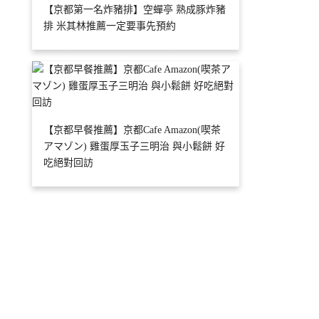
【京都第一名炸豬排】空蟬亭 熟成豚炸豬
排 米其林推薦一定要事先預約
【京都早餐推薦】京都Cafe Amazon(喫茶
アマゾン) 雞蛋厚玉子三明治 與小鬆餅 好
吃絕對回訪