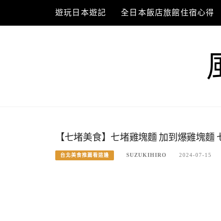
Skip
遊玩日本遊記
全日本飯店旅館住宿心得
to
content
【七堵美食】七堵雞塊麵 加到爆雞塊麵
SUZUKIHIRO
2024-07-15
台北美食推薦看這邊