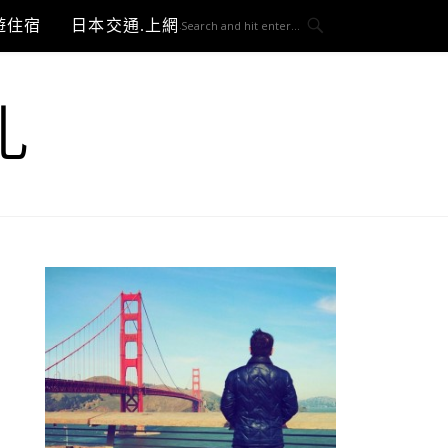
遊住宿
日本交通.上網與3C開箱
札