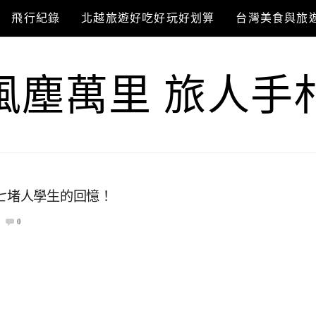
飛行紀錄
北越旅遊好吃好玩好划算
台灣美食與旅
風塵萬里 旅人手
 七堵人學生的回憶！
0