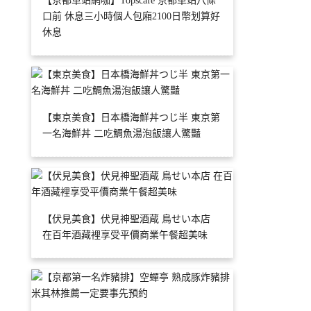
【京都車站網咖】Topscafe 京都車站八條
口前 休息三小時個人包廂2100日幣划算好
休息
【東京美食】日本橋海鮮丼つじ半 東京第
一名海鮮丼 二吃鯛魚湯泡飯讓人驚豔
【伏見美食】伏見神聖酒蔵 鳥せい本店
在百年酒藏裡享受平價商業午餐超美味