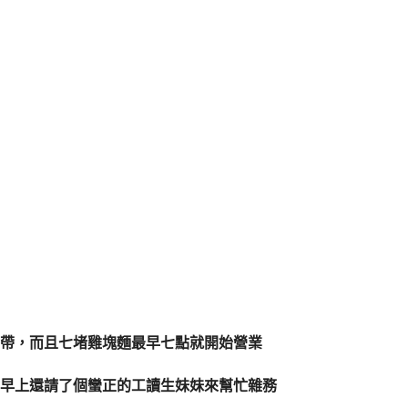
帶，而且七堵雞塊麵最早七點就開始營業
早上還請了個蠻正的工讀生妹妹來幫忙雜務