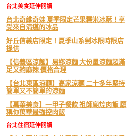
台北美食延伸閱讀
台北奇維奇娃 夏季限定芒果糯米冰酥！享
受來自清邁的冰品
好丘信義店限定！夏季山系剉冰限時限店
提供
【信義區涼麵】易鄉涼麵 大份量涼麵超滿
足又夠麻辣 價格合理
【台北東區涼麵】高家涼麵 二十多年堅持
簡單又不簡單的涼麵
【萬華美食】一甲子餐飲 祖師廟焢肉飯 願
稱你萬華最強控肉飯
台北住宿延伸閱讀