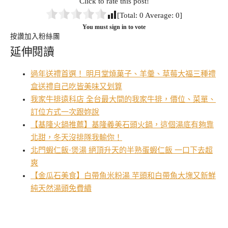
Click to rate this post!
[Total:
0
Average:
0
]
You must sign in to vote
按讚加入粉絲團
延伸閱讀
過年送禮首選！ 明月堂燒菓子、羊羹、草莓大福三種禮
盒送禮自己吃皆美味又划算
我家牛排遠科店 全台最大間的我家牛排，價位、菜單、
訂位方式一次跟妳說
【基隆火鍋推薦】基隆義美石頭火鍋，這個湯底有夠靠
北甜，冬天沒排隊我輸你！
北門蝦仁飯·煲湯 絕頂升天的半熟蛋蝦仁飯 一口下去超
爽
【金瓜石美食】白帶魚米粉湯 芋頭和白帶魚大塊又新鮮
純天然湯頭免費續