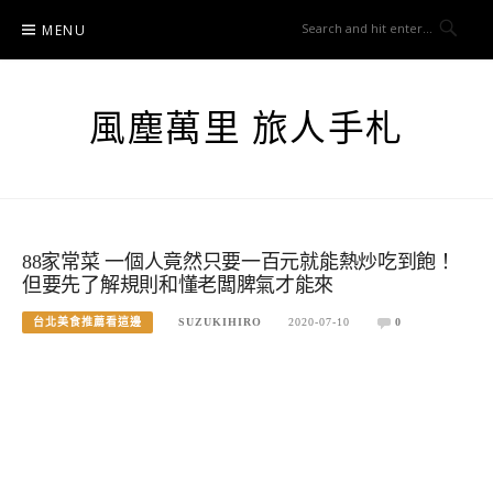
Skip
MENU
to
content
風塵萬里 旅人手札
88家常菜 一個人竟然只要一百元就能熱炒吃到飽！
但要先了解規則和懂老闆脾氣才能來
台北美食推薦看這邊
SUZUKIHIRO
2020-07-10
0