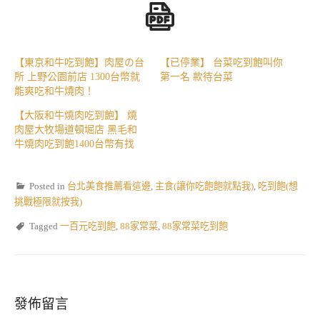
【東京和牛吃到飽】肉屋の台
【已停業】 台菜吃到飽叫你
所 上野公園前店 1300台幣就
第一名 款待台菜
能爽吃和牛燒肉！
【大阪和牛燒肉吃到飽】 燒
肉屋大牧場道頓堀店 黑毛和
牛燒肉吃到飽1400台幣有找
Posted in
台北美食推薦看這邊
,
主食(讓你吃飽飽就點我)
,
吃到飽(想
挑戰極限就按我)
Tagged
一百元吃到飽
,
88家常菜
,
88家常菜吃到飽
發佈留言