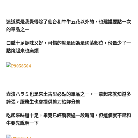
這道菜是我覺得除了仙台和牛牛五花以外的，也建議要點一次
的單品之一
口感十足調味又好，可惜的就是因為是切落部位，份量少了一
點烤起來也麻煩
壺漬ハラミ也是來土古里必點的單品之一，一拿起來就知道多
誇張，服務生也會提供剪刀給妳分剪
吃起來味道十足，畢竟已經醃製過一段時間，但這個就不是和
牛要先說明一下