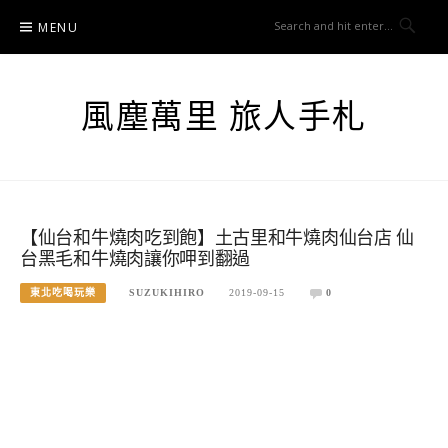
Skip
MENU
to
content
風塵萬里 旅人手札
【仙台和牛燒肉吃到飽】土古里和牛燒肉仙台店 仙
台黑毛和牛燒肉讓你呷到翻過
東北吃喝玩樂
SUZUKIHIRO
2019-09-15
0