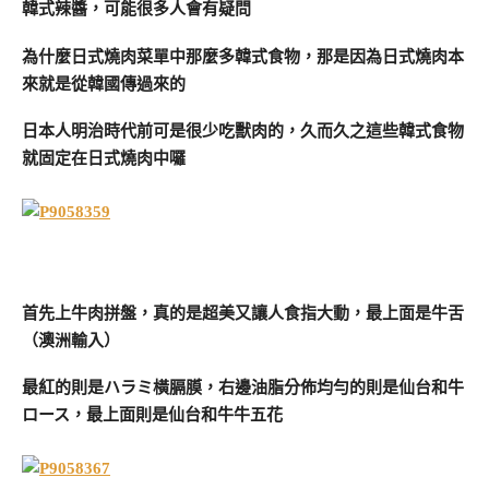
韓式辣醬，可能很多人會有疑問
為什麼日式燒肉菜單中那麼多韓式食物，那是因為日式燒肉本
來就是從韓國傳過來的
日本人明治時代前可是很少吃獸肉的，久而久之這些韓式食物
就固定在日式燒肉中囉
首先上牛肉拼盤，真的是超美又讓人食指大動，最上面是牛舌
（澳洲輸入）
最紅的則是ハラミ橫膈膜，右邊油脂分佈均勻的則是仙台和牛
ロース，最上面則是仙台和牛牛五花