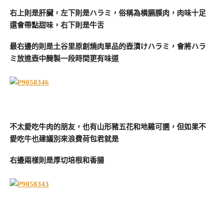
右上則是肝臟，左下則是ハラミ，俗稱為橫膈膜肉，肉味十足
還會帶點甜味，右下則是牛舌
最右邊的則是土谷里原創燒肉單品的壺漬けハラミ，會將ハラ
ミ放進壺中醃製一段時間更有味道
不太愛吃牛肉的朋友，也有山形豬五花和地雞可選，但如果不
愛吃牛也建議別來浪費荷包君就是
右邊兩樣則是厚切培根和香腸