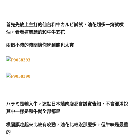
首先先放上主打的仙台和牛カルビ試試，油花超多一烤就噴
油，看看這美麗的和牛牛五花
兩個小時的時間讓你吃到飽也太爽
ハラミ是輸入牛，這點日本燒肉店都會誠實告知，不會混淆說
其中一樣是和牛就全部都是
橫膈膜吃起來比較有咬勁，油花比較沒那麼多，但牛味是最重
的