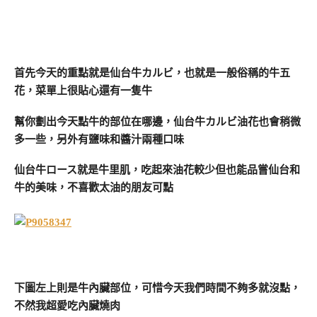
首先今天的重點就是仙台牛カルビ，也就是一般俗稱的牛五
花，菜單上很貼心還有一隻牛
幫你劃出今天點牛的部位在哪邊，仙台牛カルビ油花也會稍微
多一些，另外有鹽味和醬汁兩種口味
仙台牛ロース就是牛里肌，吃起來油花較少但也能品嘗仙台和
牛的美味，不喜歡太油的朋友可點
下圖左上則是牛內臟部位，可惜今天我們時間不夠多就沒點，
不然我超愛吃內臟燒肉