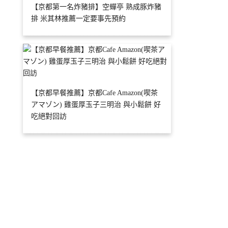
【京都第一名炸豬排】空蟬亭 熟成豚炸豬
排 米其林推薦一定要事先預約
【京都早餐推薦】京都Cafe Amazon(喫茶
アマゾン) 雞蛋厚玉子三明治 與小鬆餅 好
吃絕對回訪