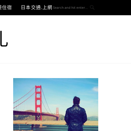
遊住宿
日本交通.上網與3C開箱
札