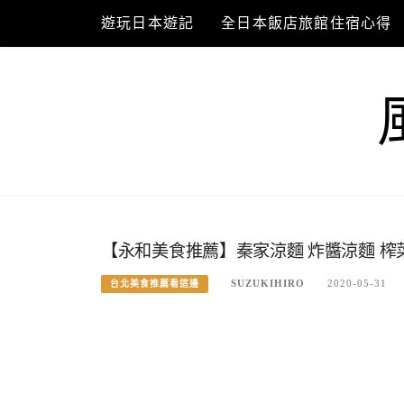
Skip
遊玩日本遊記
全日本飯店旅館住宿心得
to
content
【永和美食推薦】秦家涼麵 炸醬涼麵 榨
SUZUKIHIRO
2020-05-31
台北美食推薦看這邊