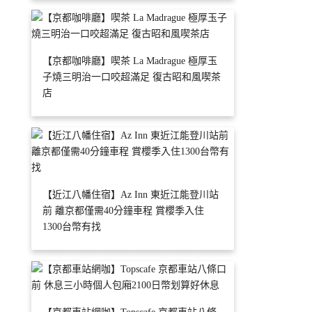
【京都咖啡廳】喫茶 La Madrague 極厚玉
子燒三明治一口咬超滿足 復古昭和風喫茶
店
【近江八幡住宿】Az Inn 東近江能登川站
前 離京都僅需40分鐘車程 賞櫻季入住
1300台幣有找