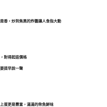
是香，炒到焦黑的炸醬讓人食指大動
，對得起這價格
要提早說一聲
上蛋更是豐富，滿滿的柴魚鮮味