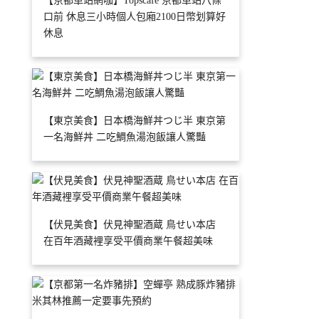
【京都車站網咖】Topscafe 京都車站八條
口前 休息三小時個人包廂2100日幣划算好
休息
【東京美食】日本橋海鮮丼つじ半 東京第
一名海鮮丼 二吃鯛魚湯泡飯讓人驚豔
【伏見美食】伏見神聖酒蔵 鳥せい本店
在百年酒藏裡享受平價商業午餐超美味