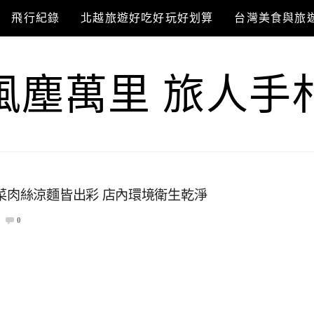
飛行紀錄
北越旅遊好吃好玩好划算
台灣美食與旅
風塵萬里 旅人手
菜肉絲涼麵皆出彩 店內環境衛生乾淨
0