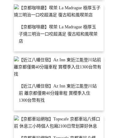
【京都咖啡廳】喫茶 La Madrague 極厚玉
子燒三明治一口咬超滿足 復古昭和風喫茶
店
【近江八幡住宿】Az Inn 東近江能登川站
前 離京都僅需40分鐘車程 賞櫻季入住
1300台幣有找