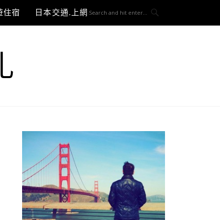
遊住宿
日本交通.上網與3C開箱
札