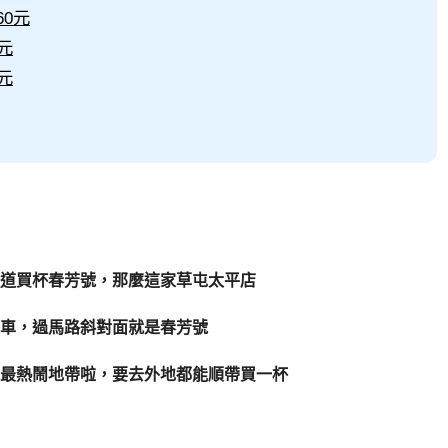
60元
元
元
道買杯春芳號，那麼這家草屯太平店
下車，過馬路斜對面就是春芳號
最熱鬧地帶啦，要去外地都能順帶買一杯