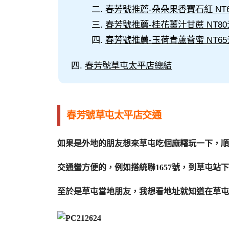
春芳號推薦-朵朵果香寶石紅 NT
春芳號推薦-桂花薑汁甘蔗 NT80
春芳號推薦-玉荷青蘆薈蜜 NT65
春芳號草屯太平店總結
春芳號草屯太平店交通
如果是外地的朋友想來草屯吃個麻糬玩一下，順
交通蠻方便的，例如搭統聯1657號，到草屯站
至於是草屯當地朋友，我想看地址就知道在草屯