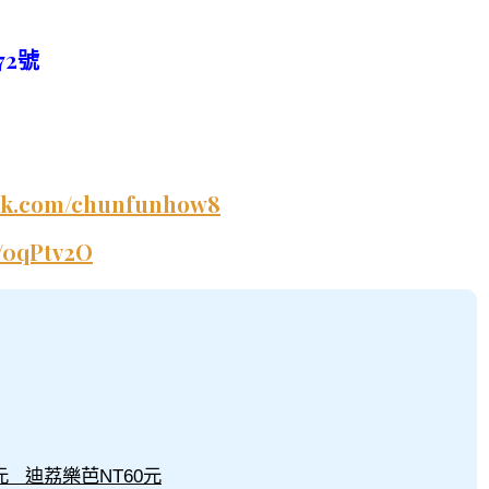
2號
ook.com/chunfunhow8
e/0qPtv2O
元 迪荔樂芭NT60元