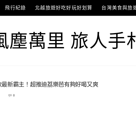
飛行紀錄
北越旅遊好吃好玩好划算
台灣美食與旅
風塵萬里 旅人手
飲最新霸主！超推迪荔樂芭有夠好喝又爽
0