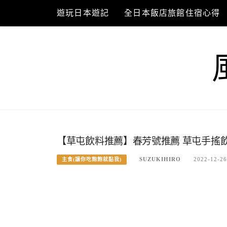
Skip
遊玩日本遊記
全日本飯店旅館住宿心得
to
content
【草屯飲料推薦】春芳號推薦 草屯手搖
SUZUKIHIRO
2022-12-26
主食(讓你吃飽飽就點我)