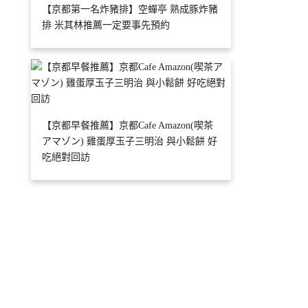
【京都第一名炸豬排】空蟬亭 熟成豚炸豬
排 米其林推薦一定要事先預約
【京都早餐推薦】京都Cafe Amazon(喫茶
アマゾン) 雞蛋厚玉子三明治 與小鬆餅 好
吃絕對回訪