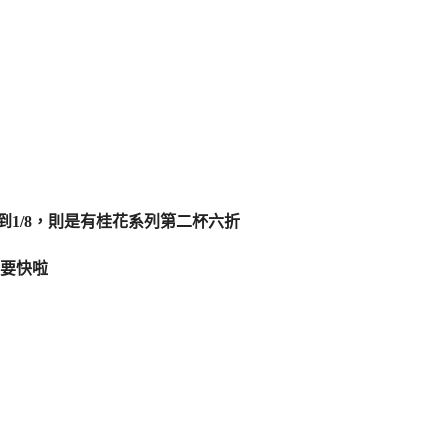
/2到1/8，則是有桂花系列第二杯六折
要快啦