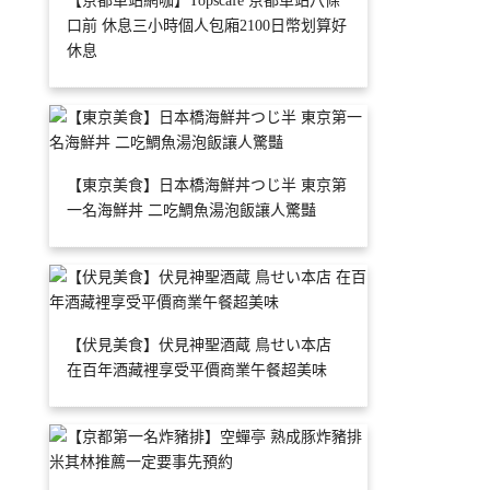
【京都車站網咖】Topscafe 京都車站八條
口前 休息三小時個人包廂2100日幣划算好
休息
【東京美食】日本橋海鮮丼つじ半 東京第
一名海鮮丼 二吃鯛魚湯泡飯讓人驚豔
【伏見美食】伏見神聖酒蔵 鳥せい本店
在百年酒藏裡享受平價商業午餐超美味