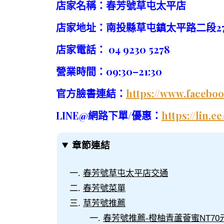
店家名稱：春芳號草屯太平店
店家地址：南投縣草屯鎮太平路二段27
店家電話： 04 9230 5278
營業時間：09:30–21:30
官方臉書連結：
https://www.faceb
LINE@
網路下單
/
優惠：
https://lin.e
章節連結
春芳號草屯太平店交通
春芳號菜單
草芳號推薦
春芳號推薦-橙柚青蘆薈蜜NT70