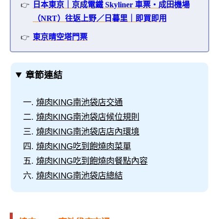
日本東京｜京成電鐵 Skyliner 車票・成田機場
（NRT）往返上野／日暮里｜即買即用
東京晴空塔門票
章節連結
燒肉KING南池袋店交通
燒肉KING南池袋店候位規則
燒肉KING南池袋店店內環境
燒肉KING吃到飽燒肉菜單
燒肉KING吃到飽燒肉餐點內容
燒肉KING南池袋店總結