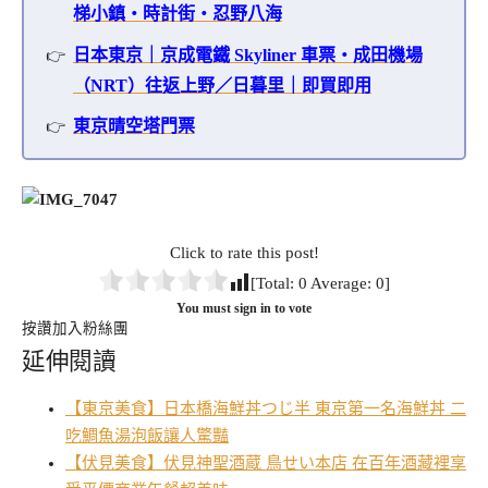
梯小鎮・時計街・忍野八海
日本東京｜京成電鐵 Skyliner 車票・成田機場
（NRT）往返上野／日暮里｜即買即用
東京晴空塔門票
Click to rate this post!
[Total:
0
Average:
0
]
You must sign in to vote
按讚加入粉絲團
延伸閱讀
【東京美食】日本橋海鮮丼つじ半 東京第一名海鮮丼 二
吃鯛魚湯泡飯讓人驚豔
【伏見美食】伏見神聖酒蔵 鳥せい本店 在百年酒藏裡享