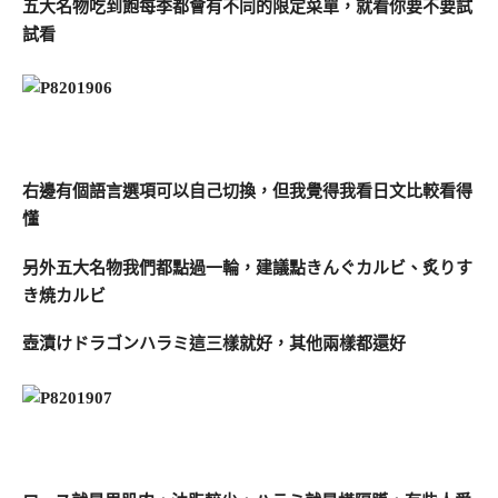
五大名物吃到飽每季都會有不同的限定菜單，就看你要不要試
試看
右邊有個語言選項可以自己切換，但我覺得我看日文比較看得
懂
另外五大名物我們都點過一輪，建議點きんぐカルビ、炙りす
き焼カルビ
壺漬けドラゴンハラミ這三樣就好，其他兩樣都還好