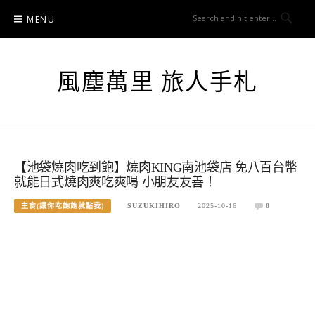
Skip
MENU
to
content
風塵萬里 旅人手札
【池袋燒肉吃到飽】燒肉KING南池袋店 免八百台幣
就能日式燒肉爽吃爽喝 小朋友友善！
主食(讓你吃飽飽就點我)
SUZUKIHIRO
2025-10-16
0