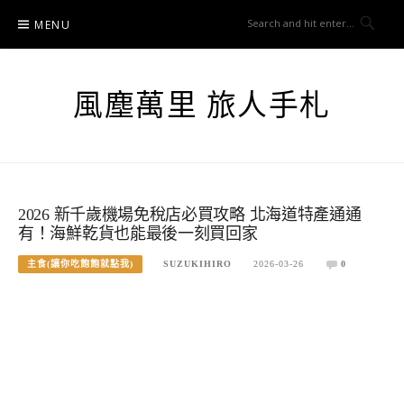
Skip
MENU
to
content
風塵萬里 旅人手札
2026 新千歲機場免稅店必買攻略 北海道特產通通
有！海鮮乾貨也能最後一刻買回家
主食(讓你吃飽飽就點我)
SUZUKIHIRO
2026-03-26
0