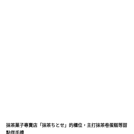
抹茶菓子專賣店「抹茶ちとせ」的櫃位，主打抹茶卷蛋糕等甜
點伴手禮