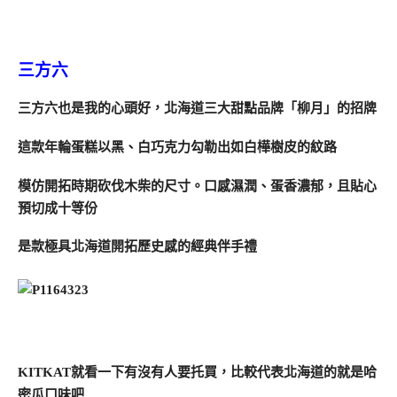
三方六
三方六也是我的心頭好，北海道三大甜點品牌「柳月」的招牌
這款年輪蛋糕以黑、白巧克力勾勒出如白樺樹皮的紋路
模仿開拓時期砍伐木柴的尺寸。口感濕潤、蛋香濃郁，且貼心
預切成十等份
是款極具北海道開拓歷史感的經典伴手禮
KITKAT就看一下有沒有人要托買，比較代表北海道的就是哈
密瓜口味吧