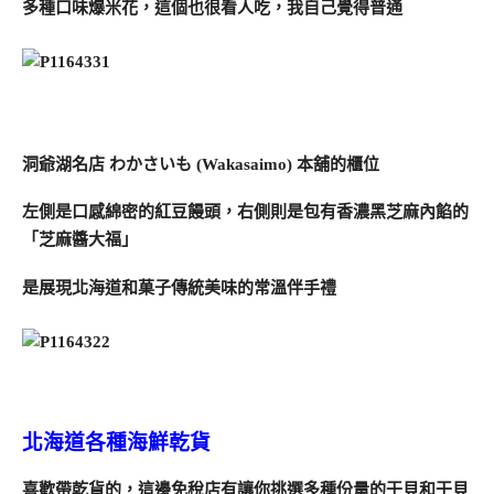
多種口味爆米花，這個也很看人吃，我自己覺得普通
洞爺湖名店 わかさいも (Wakasaimo) 本舖的櫃位
左側是口感綿密的紅豆饅頭，右側則是包有香濃黑芝麻內餡的
「芝麻醬大福」
是展現北海道和菓子傳統美味的常溫伴手禮
北海道各種海鮮乾貨
喜歡帶乾貨的，這邊免稅店有讓你挑選多種份量的干貝和干貝