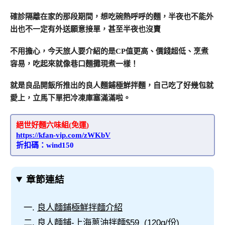
確診隔離在家的那段期間，想吃碗熱呼呼的麵，半夜也不能外
出也不一定有外送願意接單，甚至半夜也沒賣
不用擔心，今天旅人要介紹的是CP值更高、價錢超低、烹煮
容易，吃起來就像巷口麵攤現煮一樣！
就是良品開飯所推出的良人麵鋪極鮮拌麵，自己吃了好幾包就
愛上，立馬下單把冷凍庫塞滿滿啦。
絕世好麵六味組(免運)
https://kfan-vip.com/zWKbV
折扣碼：wind150
章節連結
良人麵鋪極鮮拌麵介紹
良人麵鋪-上海蔥油拌麵$59 (120g/份)