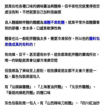
就是在吃各種口味的調味醬油與麵條，但半夜吃完就覺得很空
虛沒有料，不然就要自己加料很麻煩
良人麵舖鮮拌麵的麵體為
濕麵不是乾麵
，就是平常外面麵攤看
到的那種，含水多、口感柔軟彈性夠
麵香也比一般乾拌麵強太多，需要冷凍保存，所以他的
醬料包
是做成真的有料的
！
有肉燥、豆干、甚至還有炒手，這些都是乾拌麵的靈魂所在，
唯一的缺點就是會佔據冷凍庫空間
但我想為了美味至上原則，相信讀者朋友都不太會介意這一
點，藍色包裝是兩包入
有『汕頭麻醬麵』、『上海蔥油拌麵』、『北京炸醬麵』、
『香菇肉燥乾拌麵』四種口味
灰色包裝則是一包入，有『山西辣味刀削麵』、『四川紅油抄