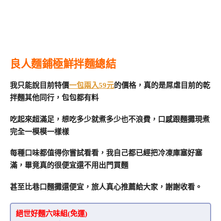
良人麵鋪極鮮拌麵總結
我只能說目前特價
一包兩入59元
的價格，真的是屌虐目前的乾
拌麵其他同行，包包都有料
吃起來超滿足，想吃多少就煮多少也不浪費，口感跟麵攤現煮
完全一模模一樣樣
每種口味都值得你嘗試看看，我自己都已經把冷凍庫塞好塞
滿，畢竟真的很便宜還不用出門買麵
甚至比巷口麵攤還便宜，旅人真心推薦給大家，謝謝收看。
絕世好麵六味組(免運)