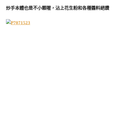
炒手本體也是不小顆喔，沾上花生粉和各種醬料絕讚