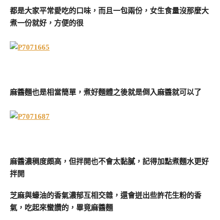
都是大家平常愛吃的口味，而且一包兩份，女生食量沒那麼大
煮一份就好，方便的很
麻醬麵也是相當簡單，煮好麵體之後就是倒入麻醬就可以了
麻醬濃稠度頗高，但拌開也不會太黏膩，記得加點煮麵水更好
拌開
芝麻與蠔油的香氣濃郁互相交雜，還會迸出些許花生粉的香
氣，吃起來蠻讚的，畢竟麻醬麵