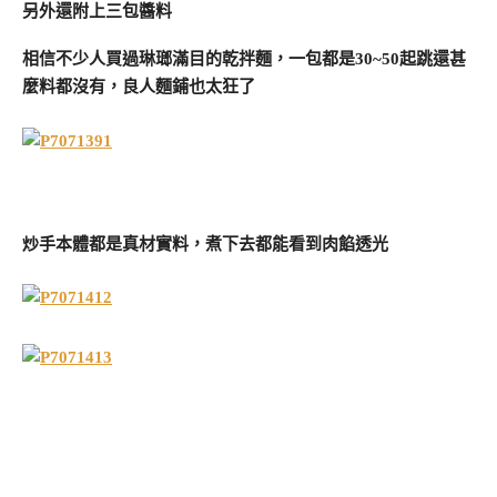
另外還附上三包醬料
相信不少人買過琳瑯滿目的乾拌麵，一包都是30~50起跳還甚
麼料都沒有，良人麵鋪也太狂了
炒手本體都是真材實料，煮下去都能看到肉餡透光