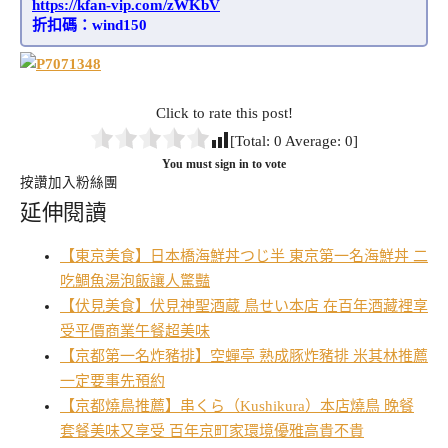
https://kfan-vip.com/zWKbV
折扣碼：wind150
Click to rate this post!
[Total:
0
Average:
0
]
You must sign in to vote
按讚加入粉絲團
延伸閱讀
【東京美食】日本橋海鮮丼つじ半 東京第一名海鮮丼 二
吃鯛魚湯泡飯讓人驚豔
【伏見美食】伏見神聖酒蔵 鳥せい本店 在百年酒藏裡享
受平價商業午餐超美味
【京都第一名炸豬排】空蟬亭 熟成豚炸豬排 米其林推薦
一定要事先預約
【京都燒鳥推薦】串くら（Kushikura）本店燒鳥 晚餐
套餐美味又享受 百年京町家環境優雅高貴不貴