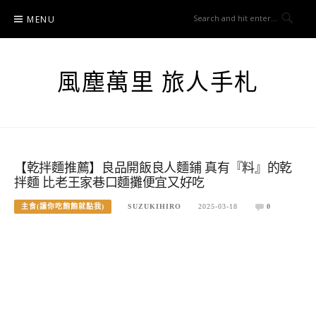
Skip
MENU
to
content
風塵萬里 旅人手札
【乾拌麵推薦】良品開飯良人麵鋪 真有『料』的乾
拌麵 比老王家巷口麵攤便宜又好吃
主食(讓你吃飽飽就點我)
SUZUKIHIRO
2025-03-18
0