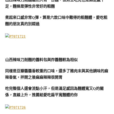
山西辣味刀削麵雖然只有一份麵，但男生吃完也是飽足感十
足，麵條是彈性非常好的粗麵
煮起來口感非常Q彈，算是六款口味中難得的粗麵體，愛吃粗
麵的朋友真的別錯過
山西辣味刀削麵的醬料包與炸醬麵較為相似
同樣是豆瓣醬醬香較重的口味，還多了豬肉末與其他調味的麻
辣香氣，拌開之後麻麻辣辣很開胃
吃完整個人還會流點小汗，但是滿足感因為麵體寬又Q的關
係，直線上升，推薦給愛吃扁平寬麵體的你