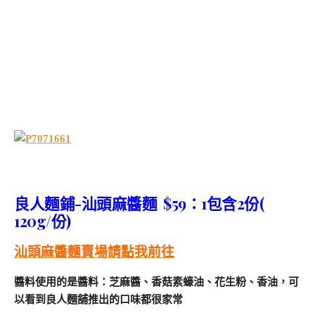
良人麵鋪-汕頭麻醬麵 $59：1包含2份(
120g/份)
汕頭麻醬麵賣場請點我前往
醬料使用的是醬料：芝麻醬、香菇素蠔油、花生粉、香油，可
以看到良人麵舖推出的口味都很家常