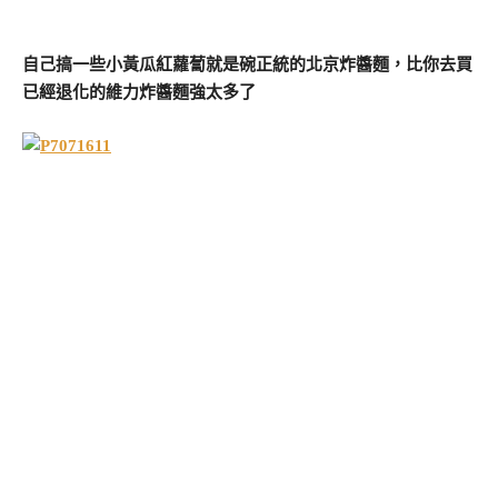
自己搞一些小黃瓜紅蘿蔔就是碗正統的北京炸醬麵，比你去買
已經退化的維力炸醬麵強太多了