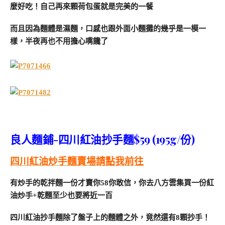
麼好吃！自己再來顆荷包蛋就是完美的一餐
而且因為麵體是濕麵，口感也跟外面小麵攤的幾乎是一模一
樣，半夜再也不用擔心嘴饞了
良人麵鋪-四川紅油抄手麵$
59
(195g/份)
四川紅油炒手麵賣場請點我前往
有炒手的乾拌麵一份才賣你58你敢信，你去八方雲集買一份紅
油炒手+乾麵至少也要將近一百
四川紅油抄手麵除了盤子上的麵體之外，竟然還有8顆抄手！