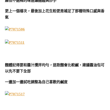
麻但不過辣的味道讓麵體與炒手
更上一個檔次，最後加上花生粉更是補足了那種特殊口感與香
氣
麵體記得要和醬汁攪拌均勻，這款麵會比較鹹，建議醬油包可
以先不要下全部
一邊加一邊試吃調整為自己喜歡的鹹度