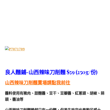
良人麵鋪-山西辣味刀削麵 $59 (250g/份)
山西辣味刀削麵賣場請點我前往
醬料使用有豬肉、甜麵醬、豆干、豆瓣醬、紅蔥頭、胡椒、蒜
頭、醬油等