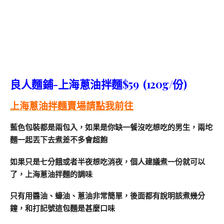
良人麵鋪-上海蔥油拌麵$59 (120g/份)
上海蔥油拌麵賣場請點我前往
藍色包裝都是兩包入，如果是你缺一餐沒吃想吃的男生，兩坨
麵一起丟下去煮差不多會超飽
如果只是七分餓或者半夜想吃消夜，個人建議煮一份就可以
了，上海蔥油拌麵的調味
只有用醬油、蠔油、蔥油非常簡單，後面都有說明該煮幾分
鐘，和打記號這包麵是甚麼口味