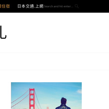
遊住宿
日本交通.上網與3C開箱
札