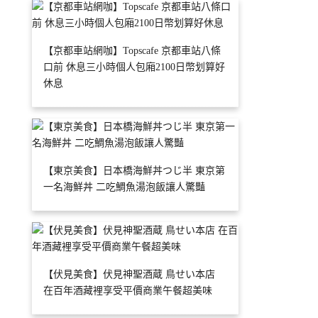
【京都車站網咖】Topscafe 京都車站八條
口前 休息三小時個人包廂2100日幣划算好
休息
【東京美食】日本橋海鮮丼つじ半 東京第
一名海鮮丼 二吃鯛魚湯泡飯讓人驚豔
【伏見美食】伏見神聖酒蔵 鳥せい本店
在百年酒藏裡享受平價商業午餐超美味