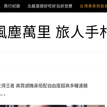
飛行紀錄
北越旅遊好吃好玩好划算
台灣美食與旅
風塵萬里 旅人手
o廣角拍立得王者 高質感機身搭配自由度超高多種濾鏡
0