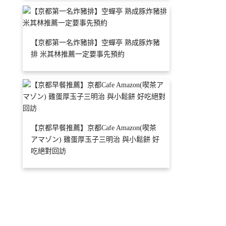
【京都第一名炸豬排】空蟬亭 熟成豚炸豬
排 米其林推薦一定要事先預約
【京都早餐推薦】京都Cafe Amazon(喫茶
アマゾン) 雞蛋厚玉子三明治 與小鬆餅 好
吃絕對回訪