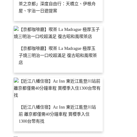
茶之京都」深度自由行：天橋立、伊根舟
屋、宇治一日遊提案
【京都咖啡廳】喫茶 La Madrague 極厚玉
子燒三明治一口咬超滿足 復古昭和風喫茶
店
【近江八幡住宿】Az Inn 東近江能登川站
前 離京都僅需40分鐘車程 賞櫻季入住
1300台幣有找