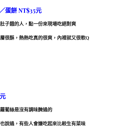
蛋餅 NT$35元
肚子餓的人，點一份來現場吃絕對爽
層很酥，熱熱吃真的很爽，內裡就又很軟Q
0元
蘿蔔絲是沒有調味醃過的
也說過，有些人會嫌吃起來比較生有菜味