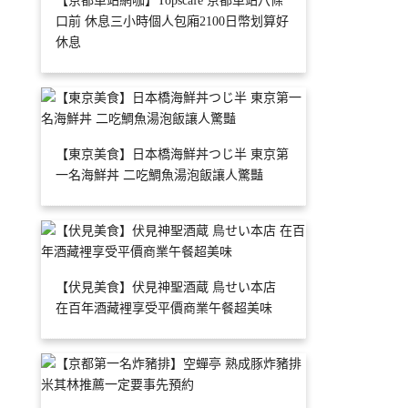
【京都車站網咖】Topscafe 京都車站八條
口前 休息三小時個人包廂2100日幣划算好
休息
【東京美食】日本橋海鮮丼つじ半 東京第
一名海鮮丼 二吃鯛魚湯泡飯讓人驚豔
【伏見美食】伏見神聖酒蔵 鳥せい本店
在百年酒藏裡享受平價商業午餐超美味