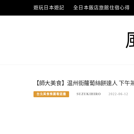
Skip
遊玩日本遊記
全日本飯店旅館住宿心得
to
content
【師大美食】温州街蘿蔔絲餅達人 下午
SUZUKIHIRO
2022-06-12
台北美食推薦看這邊