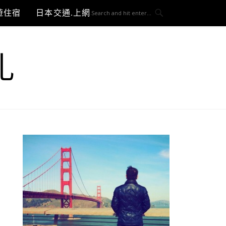
遊住宿
日本交通.上網與3C開箱
札