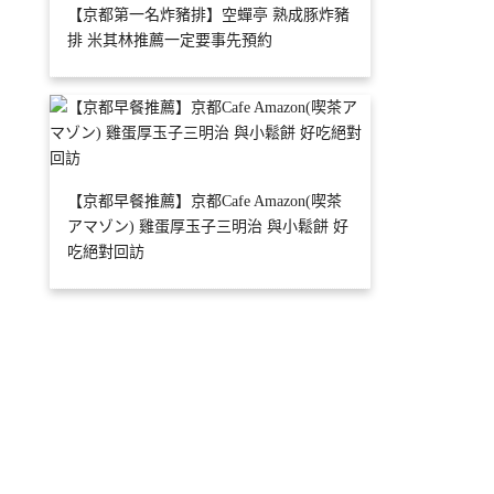
【京都第一名炸豬排】空蟬亭 熟成豚炸豬
排 米其林推薦一定要事先預約
【京都早餐推薦】京都Cafe Amazon(喫茶
アマゾン) 雞蛋厚玉子三明治 與小鬆餅 好
吃絕對回訪