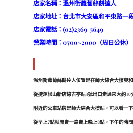
店家名稱：溫州街蘿蔔絲餅達人
店家地址：台北市大安區和平東路一段1
店家電話：(02)2369-5649
營業時間：0700~2000（周日公休）
温州街蘿蔔絲餅達人交通
温州街蘿蔔絲餅達人位置是在師大綜合大樓與和
從捷運松山新店線古亭站3號出口走過來大約1
附近的公車站牌是師大綜合大樓站，可以看一下
從早上7點就開賣一路賣上晚上8點，下午的時