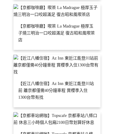
【京都咖啡廳】喫茶 La Madrague 極厚玉
子燒三明治一口咬超滿足 復古昭和風喫茶
店
【近江八幡住宿】Az Inn 東近江能登川站
前 離京都僅需40分鐘車程 賞櫻季入住
1300台幣有找