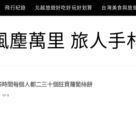
飛行紀錄
北越旅遊好吃好玩好划算
台灣美食與旅
風塵萬里 旅人手
茶時間每個人都二三十個狂買蘿蔔絲餅
0