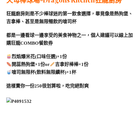
狂龍廚房則是不少棒球迷的第一飲食選擇，畢竟像是熱狗堡、
吉拿棒、甚至是無限暢飲的嗆司杯
都是一邊看球一邊享受的美食神物之一，個人建議可以線上加
購狂龍COMBO餐飲券
烈焰爆米花(口味任選)×1份
開蕊熱狗堡×1份or
吉拿好棒棒×1份
嗆司無限杯(飲料無限續杯)×1杯
這樣賣你一份250很划算啦，吃完絕對爽