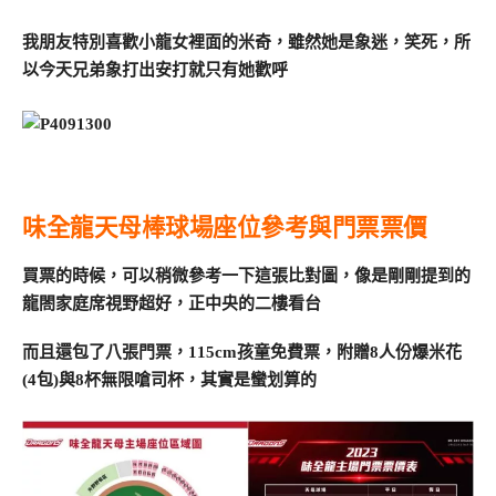
我朋友特別喜歡小龍女裡面的米奇，雖然她是象迷，笑死，所
以今天兄弟象打出安打就只有她歡呼
味全龍天母棒球場座位參考與門票票價
買票的時候，可以稍微參考一下這張比對圖，像是剛剛提到的
龍閤家庭席視野超好，正中央的二樓看台
而且還包了八張門票，115cm孩童免費票，附贈8人份爆米花
(4包)與8杯無限嗆司杯，其實是蠻划算的