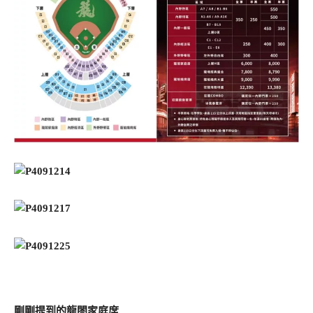
剛剛提到的龍閤家庭席