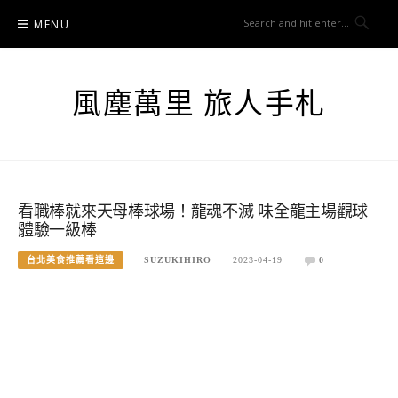
Skip
MENU
to
content
風塵萬里 旅人手札
看職棒就來天母棒球場！龍魂不滅 味全龍主場觀球
體驗一級棒
台北美食推薦看這邊
SUZUKIHIRO
2023-04-19
0