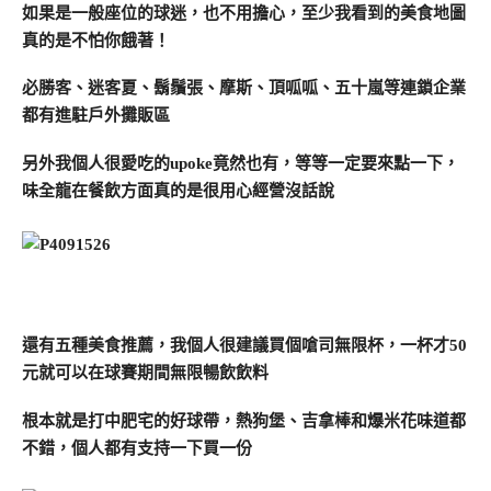
如果是一般座位的球迷，也不用擔心，至少我看到的美食地圖
真的是不怕你餓著！
必勝客、迷客夏、鬍鬚張、摩斯、頂呱呱、五十嵐等連鎖企業
都有進駐戶外攤販區
另外我個人很愛吃的upoke竟然也有，等等一定要來點一下，
味全龍在餐飲方面真的是很用心經營沒話說
還有五種美食推薦，我個人很建議買個嗆司無限杯，一杯才50
元就可以在球賽期間無限暢飲飲料
根本就是打中肥宅的好球帶，熱狗堡、吉拿棒和爆米花味道都
不錯，個人都有支持一下買一份