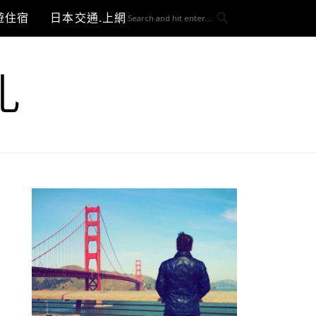
遊住宿
日本交通.上網與3C開箱
札