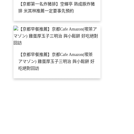
【京都第一名炸豬排】空蟬亭 熟成豚炸豬
排 米其林推薦一定要事先預約
【京都早餐推薦】京都Cafe Amazon(喫茶
アマゾン) 雞蛋厚玉子三明治 與小鬆餅 好
吃絕對回訪