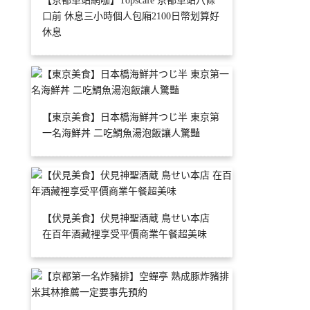
【京都車站網咖】Topscafe 京都車站八條
口前 休息三小時個人包廂2100日幣划算好
休息
【東京美食】日本橋海鮮丼つじ半 東京第
一名海鮮丼 二吃鯛魚湯泡飯讓人驚豔
【伏見美食】伏見神聖酒蔵 鳥せい本店
在百年酒藏裡享受平價商業午餐超美味