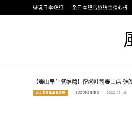
Skip
遊玩日本遊記
全日本飯店旅館住宿心得
to
content
【泰山早午餐推薦】留戀吐司泰山店 雞
SUZUKIHIRO
2022-08-19
台北美食推薦看這邊