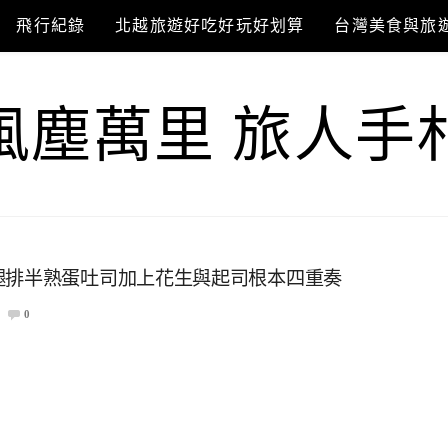
飛行紀錄
北越旅遊好吃好玩好划算
台灣美食與旅
風塵萬里 旅人手
腿排半熟蛋吐司加上花生與起司根本四重奏
0