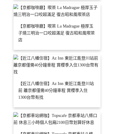
【京都咖啡廳】喫茶 La Madrague 極厚玉
子燒三明治一口咬超滿足 復古昭和風喫茶
店
【近江八幡住宿】Az Inn 東近江能登川站
前 離京都僅需40分鐘車程 賞櫻季入住
1300台幣有找