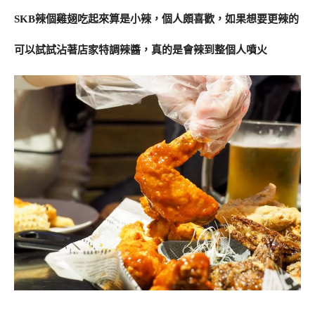
SKB辣個雞翅吃起來算是小辣，個人頗喜歡，如果想要更辣的
可以試試沾著店家特調辣醬，真的是會辣到整個人噴火