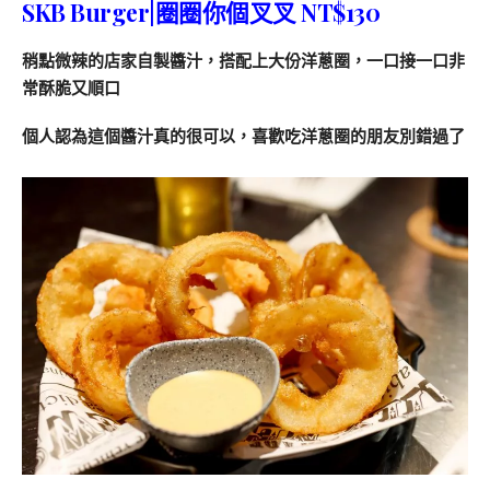
SKB Burger|圈圈你個叉叉 NT$130
稍點微辣的店家自製醬汁，搭配上大份洋蔥圈，一口接一口非
常酥脆又順口
個人認為這個醬汁真的很可以，喜歡吃洋蔥圈的朋友別錯過了