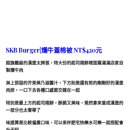
SKB Burger|
燻牛蓋棉被 NT$420元
超旗艦級的漢堡太誇張，特大份的起司捲餅裡面塞滿滿店家自
製燻牛肉
淋上邪惡的芥茉美乃滋醬汁，下方則是還有煎的剛剛好的漢堡
肉排，一口下去各種口感都交雜在一起
特別是最上方的起司捲餅，酥脆又美味，竟然拿來當成漢堡的
一部分也太奢華了
味道算是比較偏重口味，可以來杯肥宅快樂水可樂一起搭配會