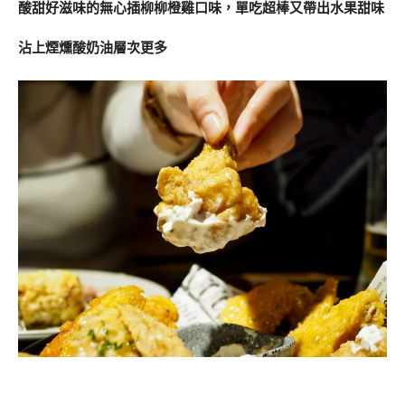
酸甜好滋味的無心插柳柳橙雞口味，單吃超棒又帶出水果甜味
沾上煙燻酸奶油層次更多