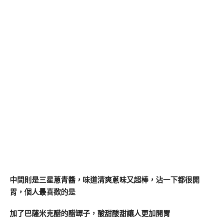
中間則是三星蔥青醬，味道清爽蔥味又超棒，沾一下都很開
胃，個人最喜歡的是
加了巴薩米克醋的醋罈子，酸甜酸甜讓人更加開胃