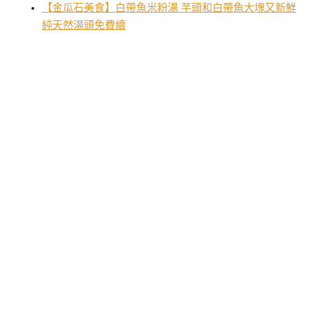
【金瓜石美食】白帶魚米粉湯 芋頭和白帶魚大塊又新鮮
純天然湯頭免費續