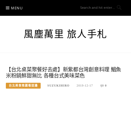
Skip
MENU
to
content
風塵萬里 旅人手札
【台北桌菜聚餐好去處】新紫都台灣創意料理 鯧魚
米粉鍋鮮甜無比 各種台式美味菜色
台北美食推薦看這邊
SUZUKIHIRO
2019-12-17
0