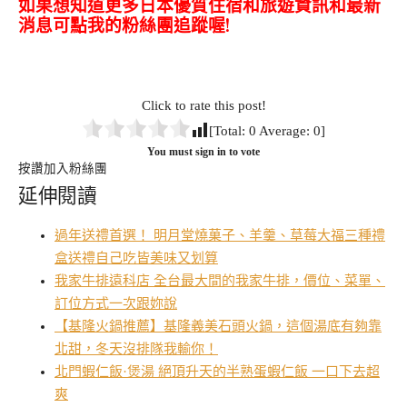
如果想知道更多日本優質住宿和旅遊資訊和最新
消息可點我的粉絲團追蹤喔!
Click to rate this post!
[Total:
0
Average:
0
]
You must sign in to vote
按讚加入粉絲團
延伸閱讀
過年送禮首選！ 明月堂燒菓子、羊羹、草莓大福三種禮
盒送禮自己吃皆美味又划算
我家牛排遠科店 全台最大間的我家牛排，價位、菜單、
訂位方式一次跟妳說
【基隆火鍋推薦】基隆義美石頭火鍋，這個湯底有夠靠
北甜，冬天沒排隊我輸你！
北門蝦仁飯·煲湯 絕頂升天的半熟蛋蝦仁飯 一口下去超
爽