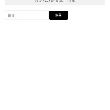
想要找甚麼文章可用我
搜
尋
關
鍵
字: