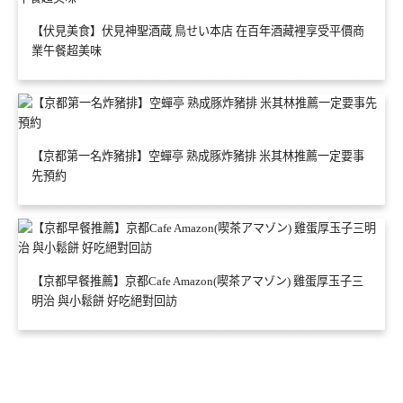
【伏見美食】伏見神聖酒蔵 鳥せい本店 在百年酒藏裡享受平價商
業午餐超美味
【京都第一名炸豬排】空蟬亭 熟成豚炸豬排 米其林推薦一定要事
先預約
【京都早餐推薦】京都Cafe Amazon(喫茶アマゾン) 雞蛋厚玉子三
明治 與小鬆餅 好吃絕對回訪