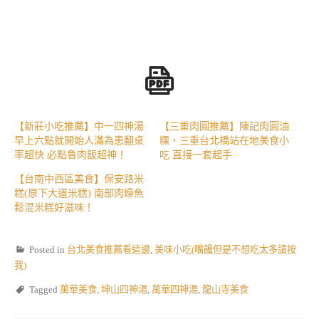
【新莊小吃推薦】中一四神湯
【三重肉圓推薦】陳記肉圓油
早上六點就開始人滿為患翻桌
粿，三重台北橋站在地美食小
率超快 必點魯肉飯超神！
吃 直接一套起手
【台南中西區美食】保安路米
糕(原下大道米糕) 南部肉燥魚
鬆混米糕好滋味！
Posted in
台北美食推薦看這邊
,
美味小吃(嘴饞但是不想吃太多請按
我)
Tagged
萬華美食
,
坤山四神湯
,
萬華四神湯
,
龍山寺美食