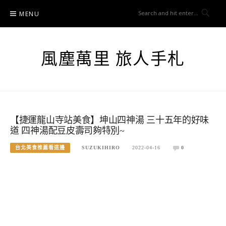
Skip
MENU
to
content
風塵萬里 旅人手札
【捷運龍山寺站美食】坤山四神湯 三十五年的好味
道 四神湯配豆皮壽司夠特別~
台北美食推薦看這邊
SUZUKIHIRO
2022-04-16
0