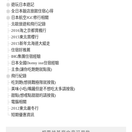
遊玩日本遊記
全日本飯店旅館住宿心得
日本航空JGC修行相關
北歐旅遊和飛行記錄
2016海之京都賞楓行
2015東北賞櫻行
2015新年北海道大縱走
住宿好推薦
IHG集團住宿經驗
日本全國Dormy inn住宿經驗
主食(讓你吃飽飽就點我)
飛行紀錄
吃到飽(想挑戰極限就按我)
美味小吃(嘴饞但是不想吃太多請按我)
甜點(想嚐點甜甜的請按我)
電腦相關
2012東北嚴冬行
短期優惠資訊