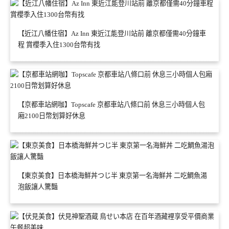
【近江八幡住宿】Az Inn 東近江能登川站前 離京都僅需40分鐘車
程 賞櫻季入住1300台幣有找
【京都車站網咖】Topscafe 京都車站八條口前 休息三小時個人包
廂2100日幣划算好休息
【東京美食】日本橋海鮮丼つじ半 東京第一名海鮮丼 二吃鯛魚湯
泡飯讓人驚豔