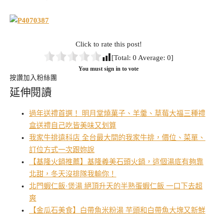
Click to rate this post!
[Total:
0
Average:
0
]
You must sign in to vote
按讚加入粉絲團
延伸閱讀
過年送禮首選！ 明月堂燒菓子、羊羹、草莓大福三種禮
盒送禮自己吃皆美味又划算
我家牛排遠科店 全台最大間的我家牛排，價位、菜單、
訂位方式一次跟妳說
【基隆火鍋推薦】基隆義美石頭火鍋，這個湯底有夠靠
北甜，冬天沒排隊我輸你！
北門蝦仁飯·煲湯 絕頂升天的半熟蛋蝦仁飯 一口下去超
爽
【金瓜石美食】白帶魚米粉湯 芋頭和白帶魚大塊又新鮮