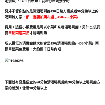
定清酒)，1480日幣起，就看你想喝幾小時
另外不管你點的是清酒喝到飽490日幣方案或者90分鐘以上的
喝到飽方案，
都一定要加購お通し450yen(小菜)
費用，這個小菜費用是可以小菜和味噌湯喝到飽，另外也必須
要
單點兩道菜品
才能喝到飽
所以最低的消費金額大約會是490(清酒喝到飽)+450(小菜)+兩
樣單點菜色費用，大約兩千日幣內吧
下面就有寫最便宜的60分鐘清酒喝到飽和90分鐘以上喝到飽方
案的差別，像是90分鐘以上