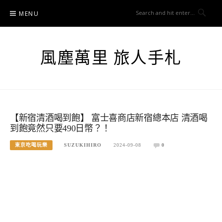
Skip
MENU
to
content
風塵萬里 旅人手札
【新宿清酒喝到飽】 富士喜商店新宿總本店 清酒喝
到飽竟然只要490日幣？！
東京吃喝玩樂
SUZUKIHIRO
2024-09-08
0