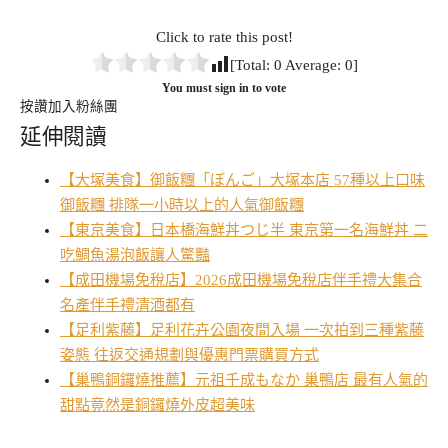
Click to rate this post!
[Total:
0
Average:
0
]
You must sign in to vote
按讚加入粉絲團
延伸閱讀
【大塚美食】御飯糰「ぼんご」大塚本店 57種以上口味
御飯糰 排隊一小時以上的人氣御飯糰
【東京美食】日本橋海鮮丼つじ半 東京第一名海鮮丼 二
吃鯛魚湯泡飯讓人驚豔
【成田機場免稅店】2026成田機場免稅店伴手禮大集合
名產伴手禮清酒都有
【足利紫藤】足利花卉公園夜間入場 一次拍到三種紫藤
姿態 往返交通規劃與優惠門票購買方式
【巢鴨銅鑼燒推薦】元祖千成もなか 巢鴨店 最有人氣的
甜點竟然是銅鑼燒外皮超美味