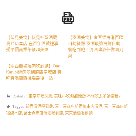
【伏見美食】伏見神聖酒蔵
【澎湖美食】宜客樂海港百匯
鳥せい本店 在百年酒藏裡享
自助餐廳 澎湖最強海鮮自助
受平價商業午餐超美味
餐吃到飽！清酒啤酒任你喝到
爽
【關西機場燒肉吃到飽】One
Karubi燒肉吃到飽臨空城店 爽
吃爽喝關西機場最後一站
Posted in
東京吃喝玩樂
,
美味小吃(嘴饞但是不想吃太多請按我)
Tagged
新宿清酒喝到飽
,
富士喜商店新宿總本店清酒
,
富士喜商店新
宿總本店
,
富士喜商店清酒喝到飽
,
東京清酒喝到飽