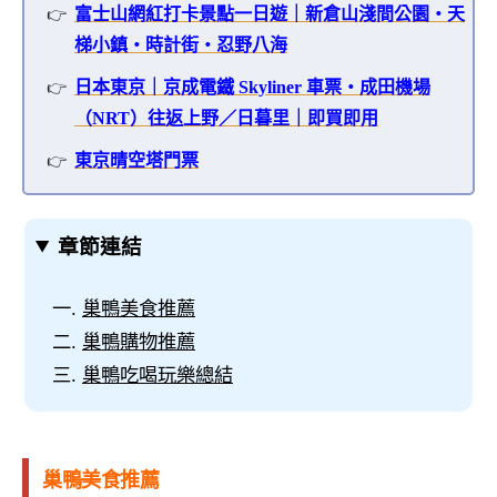
富士山網紅打卡景點一日遊｜新倉山淺間公園・天
梯小鎮・時計街・忍野八海
日本東京｜京成電鐵 Skyliner 車票・成田機場
（NRT）往返上野／日暮里｜即買即用
東京晴空塔門票
章節連結
巢鴨美食推薦
巢鴨購物推薦
巢鴨吃喝玩樂總結
巢鴨美食推薦