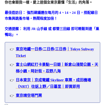
你也會跟我一樣，愛上這個全東京最懂「生活」的角落。
最佳造訪日： 強烈建議選在每月的 4、14、24 日，搭配緣日
市集與跳蚤市場，熱鬧程度加倍！
交通提醒： 利用 JR 山手線 或 都營三田線 即可輕鬆到達「巢
鴨站」。
東京地鐵一日券/二日券/三日券｜Tokyo Subway
Ticket
富士山網紅打卡景點一日遊｜新倉山淺間公園・天
梯小鎮・時計街・忍野八海
日本東京｜京成電鐵 Skyliner 車票・成田機場
（NRT）往返上野／日暮里｜即買即用
東京晴空塔門票