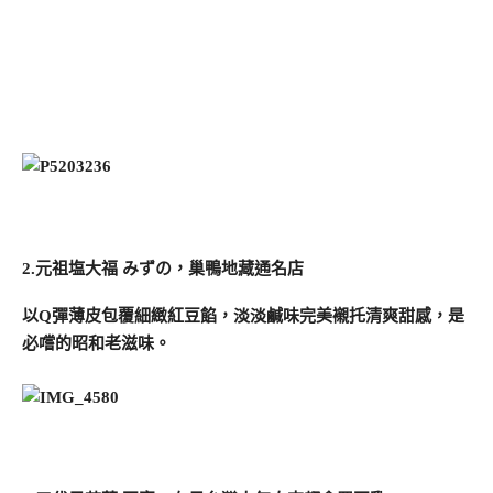
2.元祖塩大福 みずの，巢鴨地藏通名店
以Q彈薄皮包覆細緻紅豆餡，淡淡鹹味完美襯托清爽甜感，是
必嚐的昭和老滋味。