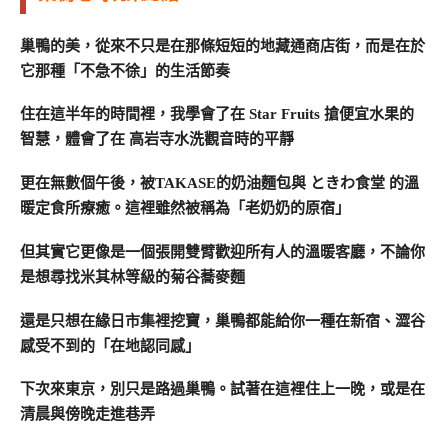
巢鴨的美，從來不只是在那條短短的地藏通商店街，而是在於
它那種「不急不徐」的生活節奏
住在這半年的時間裡，我學會了在 Star Fruits 搶便宜水果的
智慧，體會了在 高岩寺水洗觀音時的平靜
更在無數個午後，被TAKASE的奶油麵包與 ときわ食堂 的溫
暖定食所療癒。這裡雖然被稱為「老奶奶的原宿」
但其實它更像是一個張開雙臂歡迎所有人的溫暖客廳，不論你
是想尋找米其林等級的菊谷蕎麥麵
還是只想在緣日市集裡挖寶，巢鴨都能給你一種在新宿、澀谷
感受不到的「在地認同感」
下次來東京，別只是路過巢鴨。試著在這裡住上一晚，或是在
清晨與傍晚走進巷弄