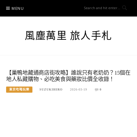
Skip
MENU
to
content
風塵萬里 旅人手札
【巢鴨地藏通商店街攻略】誰說只有老奶奶？15個在
地人私藏購物、必吃美食與藥妝比價全收錄！
東京吃喝玩樂
SUZUKIHIRO
2026-03-19
0