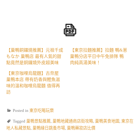
【巢鴨銅鑼燒推薦】元祖千成
【東京拉麵推薦】拉麵 鴨&蔥
もなか 巢鴨店 最有人氣的甜
巢鴨分店平日中午免排隊 鴨
點竟然是銅鑼燒外皮超美味
肉純高湯美味！
【東京咖哩烏龍麵】古奈屋
巢鴨本店 帶有奶香與鰹魚滋
味的溫和咖哩烏龍麵 值得再
訪
Posted in
東京吃喝玩樂
Tagged
巢鴨景點推薦
,
巢鴨地藏通商店街攻略
,
巢鴨美食地圖
,
東京在
地人私藏景點
,
巢鴨緣日跳蚤市場
,
巢鴨藥妝店比價