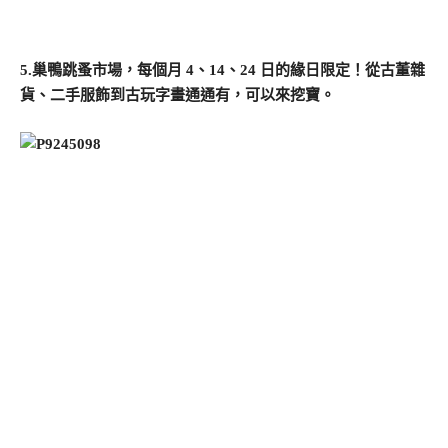
5.巢鴨跳蚤市場，每個月 4、14、24 日的緣日限定！從古董雜
貨、二手服飾到古玩字畫通通有，可以來挖寶。