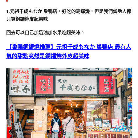
1.元祖千成もなか 巢鴨店，好吃的銅鑼燒，但是我們當地人都
只買銅鑼燒皮超美味
回去可以自己加奶油加水果吃超美味。
【巢鴨銅鑼燒推薦】元祖千成もなか 巢鴨店 最有人
氣的甜點竟然是銅鑼燒外皮超美味