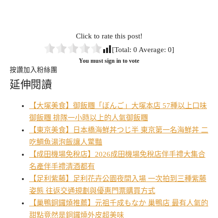
Click to rate this post!
[Total:
0
Average:
0
]
You must sign in to vote
按讚加入粉絲團
延伸閱讀
【大塚美食】御飯糰「ぼんご」大塚本店 57種以上口味
御飯糰 排隊一小時以上的人氣御飯糰
【東京美食】日本橋海鮮丼つじ半 東京第一名海鮮丼 二
吃鯛魚湯泡飯讓人驚豔
【成田機場免稅店】2026成田機場免稅店伴手禮大集合
名產伴手禮清酒都有
【足利紫藤】足利花卉公園夜間入場 一次拍到三種紫藤
姿態 往返交通規劃與優惠門票購買方式
【巢鴨銅鑼燒推薦】元祖千成もなか 巢鴨店 最有人氣的
甜點竟然是銅鑼燒外皮超美味