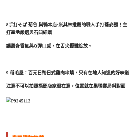
8手打そば 菊谷 巣鴨本店:米其林推薦的職人手打蕎麥麵！主
打產地嚴選與石臼細磨
讓蕎麥香氣與Q彈口感，在舌尖優雅綻放。
9.稲毛屋：百元日幣日式雞肉串燒，只有在地人知道的好味道
注意不可以拍照攝影店家很在意，位置就在巢鴨郵局斜對面