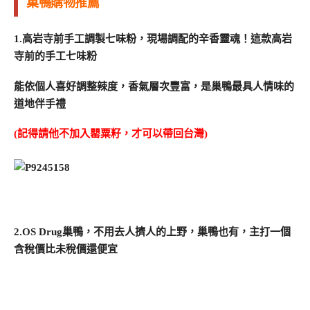
巢鴨購物推薦
1.高岩寺前手工調製七味粉，現場調配的辛香靈魂！這款高岩
寺前的手工七味粉
能依個人喜好調整辣度，香氣層次豐富，是巢鴨最具人情味的
道地伴手禮
(記得請他不加入罌粟籽，才可以帶回台灣)
2.OS Drug巢鴨，不用去人擠人的上野，巢鴨也有，主打一個
含稅價比未稅價還便宜