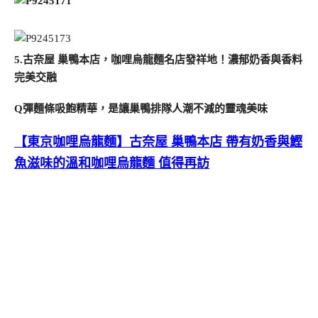
5.古奈屋 巢鴨本店，咖哩烏龍麵名店發祥地！濃郁奶香與香料
完美交融
Q彈麵條吸飽精華，是讓巢鴨排隊人潮不減的靈魂美味
【東京咖哩烏龍麵】古奈屋 巢鴨本店 帶有奶香與鰹
魚滋味的溫和咖哩烏龍麵 值得再訪