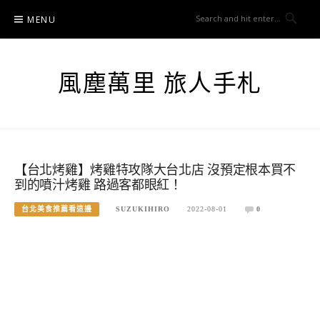
Skip
MENU
to
content
風塵萬里 旅人手札
【台北烤雞】烤雞特攻隊大台北店 沒預定根本買不
到的噴汁烤雞 路過客都眼紅！
台北美食推薦看這邊
SUZUKIHIRO
2022-08-01
0