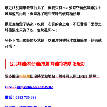
最近終於開車殺來台北了！但我只有7/31號有空竟然是離我土
城超遠的內湖，但是為了吃到美味的現烤桶仔雞
還是直接殺了過來，吃過一次真的會上癮，不枉費我千里從土
城衝過來只為了吃一隻烤雞阿～！
另外下次出現時間及地點可以關注烤雞特攻隊粉絲團，錯過就
可惜了。
台北烤雞(桶仔雞)推薦 烤雞特攻隊 怎麼訂
要多關注
粉絲團
出沒時間和地點，然後可以用LINE訂購喔！
LINE：
https://lin.ee/ThMP2Rc
電話：0985 735 399