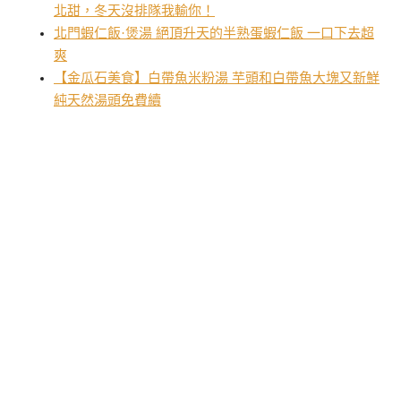
北甜，冬天沒排隊我輸你！
北門蝦仁飯·煲湯 絕頂升天的半熟蛋蝦仁飯 一口下去超
爽
【金瓜石美食】白帶魚米粉湯 芋頭和白帶魚大塊又新鮮
純天然湯頭免費續