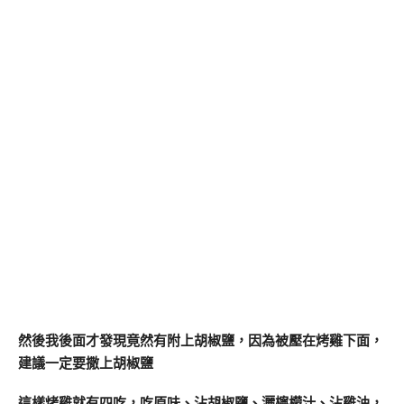
然後我後面才發現竟然有附上胡椒鹽，因為被壓在烤雞下面，
建議一定要撒上胡椒鹽
這樣烤雞就有四吃，吃原味、沾胡椒鹽、灑檸檬汁、沾雞油，