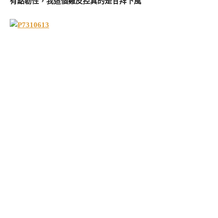
有點韌性，我這個雞皮控真的是甘拜下風