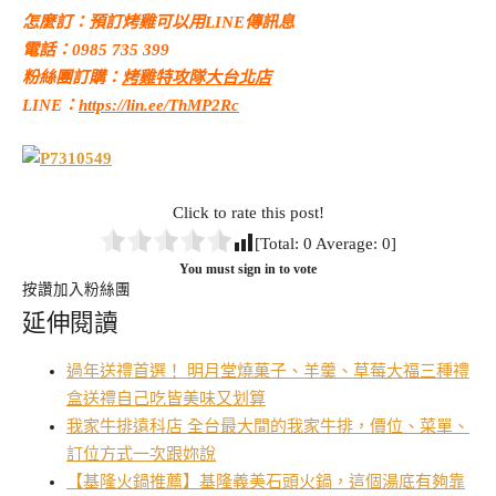
怎麼訂：預訂烤雞可以用LINE傳訊息
電話：0985 735 399
粉絲團訂購：
烤雞特攻隊大台北店
LINE：
https://lin.ee/ThMP2Rc
Click to rate this post!
[Total:
0
Average:
0
]
You must sign in to vote
按讚加入粉絲團
延伸閱讀
過年送禮首選！ 明月堂燒菓子、羊羹、草莓大福三種禮
盒送禮自己吃皆美味又划算
我家牛排遠科店 全台最大間的我家牛排，價位、菜單、
訂位方式一次跟妳說
【基隆火鍋推薦】基隆義美石頭火鍋，這個湯底有夠靠