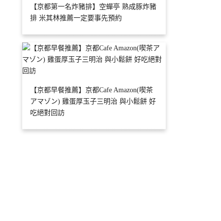
【京都第一名炸豬排】空蟬亭 熟成豚炸豬
排 米其林推薦一定要事先預約
【京都早餐推薦】京都Cafe Amazon(喫茶
アマゾン) 雞蛋厚玉子三明治 與小鬆餅 好
吃絕對回訪