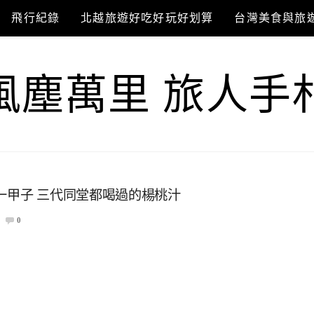
飛行紀錄
北越旅遊好吃好玩好划算
台灣美食與旅
風塵萬里 旅人手
一甲子 三代同堂都喝過的楊桃汁
0