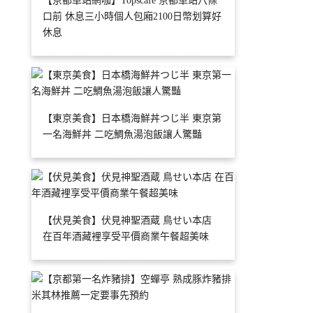
【京都車站網咖】Topscafe 京都車站八條
口前 休息三小時個人包廂2100日幣划算好
休息
【東京美食】日本橋海鮮丼つじ半 東京第
一名海鮮丼 二吃鯛魚湯泡飯讓人驚豔
【伏見美食】伏見神聖酒蔵 鳥せい本店
在百年酒藏裡享受平價商業午餐超美味