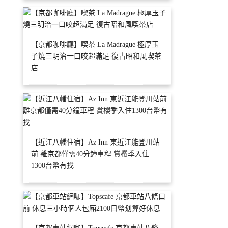
【京都咖啡廳】喫茶 La Madrague 極厚玉
子燒三明治一口咬超滿足 復古昭和風喫茶
店
【近江八幡住宿】Az Inn 東近江能登川站
前 離京都僅需40分鐘車程 賞櫻季入住
1300台幣有找