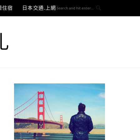
遊住宿
日本交通.上網與3C開箱
札