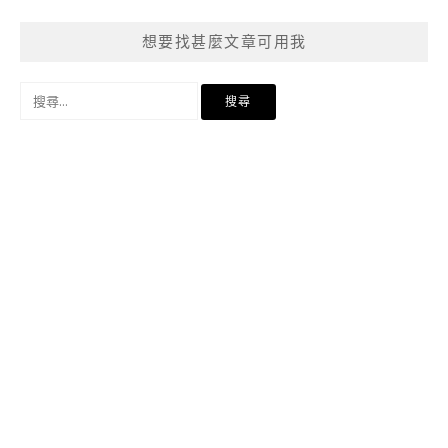
想要找甚麼文章可用我
搜
尋
關
鍵
字: