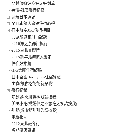
北越旅遊好吃好玩好划算
台灣-韓國飛行紀錄
遊玩日本遊記
全日本飯店旅館住宿心得
日本航空JGC修行相關
北歐旅遊和飛行記錄
2016海之京都賞楓行
2015東北賞櫻行
2015新年北海道大縱走
住宿好推薦
IHG集團住宿經驗
日本全國Dormy inn住宿經驗
主食(讓你吃飽飽就點我)
飛行紀錄
吃到飽(想挑戰極限就按我)
美味小吃(嘴饞但是不想吃太多請按我)
甜點(想嚐點甜甜的請按我)
電腦相關
2012東北嚴冬行
短期優惠資訊