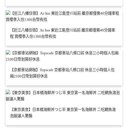
【近江八幡住宿】Az Inn 東近江能登川站前 離京都僅需40分鐘車
程 賞櫻季入住1300台幣有找
【京都車站網咖】Topscafe 京都車站八條口前 休息三小時個人包
廂2100日幣划算好休息
【東京美食】日本橋海鮮丼つじ半 東京第一名海鮮丼 二吃鯛魚湯
泡飯讓人驚豔