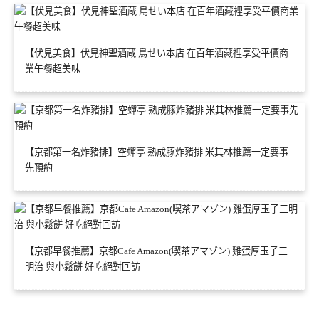
【伏見美食】伏見神聖酒蔵 鳥せい本店 在百年酒藏裡享受平價商
業午餐超美味
【京都第一名炸豬排】空蟬亭 熟成豚炸豬排 米其林推薦一定要事
先預約
【京都早餐推薦】京都Cafe Amazon(喫茶アマゾン) 雞蛋厚玉子三
明治 與小鬆餅 好吃絕對回訪