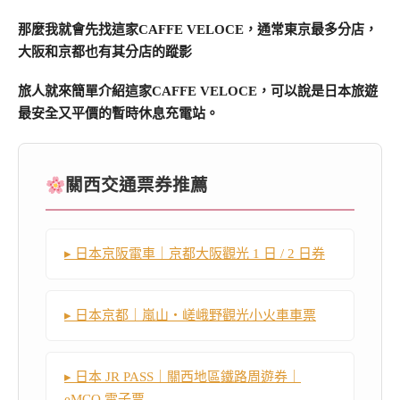
那麼我就會先找這家CAFFE VELOCE，通常東京最多分店，
大阪和京都也有其分店的蹤影
旅人就來簡單介紹這家CAFFE VELOCE，可以說是日本旅遊
最安全又平價的暫時休息充電站。
關西交通票券推薦
▸ 日本京阪電車｜京都大阪觀光 1 日 / 2 日券
▸ 日本京都｜嵐山・嵯峨野觀光小火車車票
▸ 日本 JR PASS｜關西地區鐵路周遊券｜
eMCO 電子票