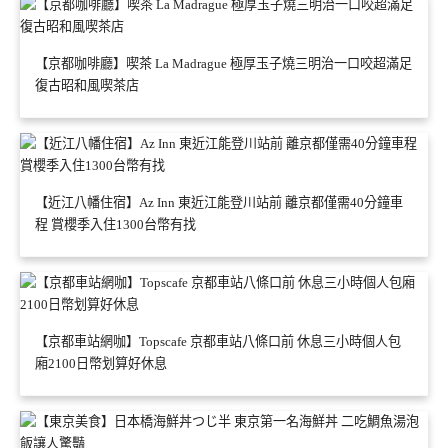
【京都咖啡廳】喫茶 La Madrague 極厚玉子燒三明治一口咬超滿足
復古昭和風喫茶店
【近江八幡住宿】Az Inn 東近江能登川站前 離京都僅需40分鐘車
程 賞櫻季入住1300台幣有找
【京都車站網咖】Topscafe 京都車站八條口前 休息三小時個人包
廂2100日幣划算好休息