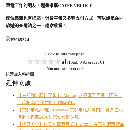
筆電工作的朋友，還蠻推薦​​CAFFE VELOCE
座位整潔也有插座，消費平價又多種支付方式，可以說是在外
旅遊的充電站之一，謝謝收看。
Click to rate this post!
[Total:
0
Average:
0
]
You must sign in to vote
按讚加入粉絲團
延伸閱讀
【京都咖啡廳】喫茶 La Madrague 極厚玉子燒三明治一
口咬超滿足 復古昭和風喫茶店
【京都車站網咖】Topscafe 京都車站八條口前 休息三小
時個人包廂2100日幣划算好休息
【伏見美食】伏見神聖酒蔵 鳥せい本店 在百年酒藏裡享