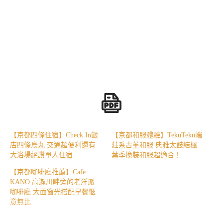
【京都四條住宿】Check In飯
【京都和服體驗】TekuTeku端
店四條烏丸 交通超便利還有
莊系古董和服 典雅太鼓結楓
大浴場絕讚單人住宿
葉季換裝和服超適合！
【京都咖啡廳推薦】Cafe
KANO 高瀨川畔旁的老洋派
咖啡廳 大面窗光搭配早餐愜
意無比