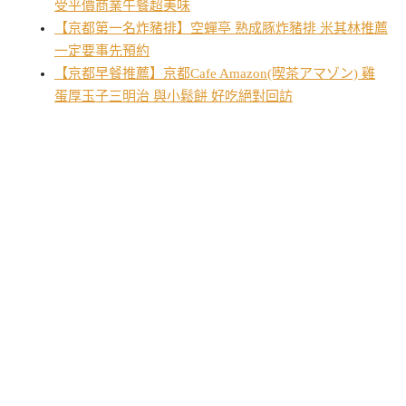
受平價商業午餐超美味
【京都第一名炸豬排】空蟬亭 熟成豚炸豬排 米其林推薦
一定要事先預約
【京都早餐推薦】京都Cafe Amazon(喫茶アマゾン) 雞
蛋厚玉子三明治 與小鬆餅 好吃絕對回訪