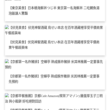
【東京美食】日本橋海鮮丼つじ半 東京第一名海鮮丼 二吃鯛魚湯
泡飯讓人驚豔
【伏見美食】伏見神聖酒蔵 鳥せい本店 在百年酒藏裡享受平價商
業午餐超美味
【京都第一名炸豬排】空蟬亭 熟成豚炸豬排 米其林推薦一定要事
先預約