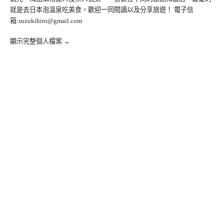
就是去日本泡溫泉吃美食，歡迎一同閱讀以及分享旅遊！ 電子信
箱:
suzukihiro@gmail.com
顯示完整個人檔案 →