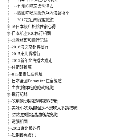
九州吃喝玩樂泡湯去
四國吃喝玩樂瀨戶內海藝術季
2017富山縣深度旅遊
全日本飯店旅館住宿心得
日本航空JGC修行相關
北歐旅遊和飛行記錄
2016海之京都賞楓行
2015東北賞櫻行
2015新年北海道大縱走
住宿好推薦
IHG集團住宿經驗
日本全國Dormy inn住宿經驗
主食(讓你吃飽飽就點我)
飛行紀錄
吃到飽(想挑戰極限就按我)
美味小吃(嘴饞但是不想吃太多請按我)
甜點(想嚐點甜甜的請按我)
電腦相關
2012東北嚴冬行
短期優惠資訊