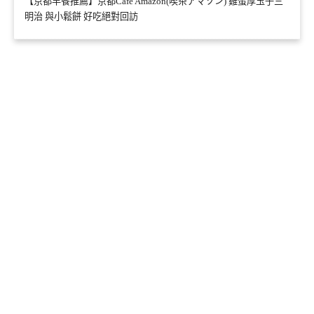
【京都早餐推薦】京都Cafe Amazon(喫茶アマゾン) 雞蛋厚玉子三
明治 與小鬆餅 好吃絕對回訪