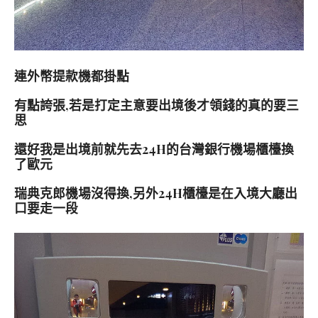
連外幣提款機都掛點
有點誇張,若是打定主意要出境後才領錢的真的要三
思
還好我是出境前就先去24H的台灣銀行機場櫃檯換
了歐元
瑞典克郎機場沒得換,另外24H櫃檯是在入境大廳出
口要走一段