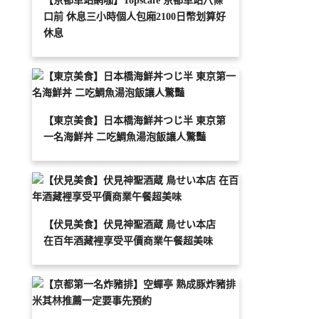
【京都車站網咖】Topscafe 京都車站八條
口前 休息三小時個人包廂2100日幣划算好
休息
【東京美食】日本橋海鮮丼つじ半 東京第
一名海鮮丼 二吃鯛魚湯泡飯讓人驚豔
【伏見美食】伏見神聖酒蔵 鳥せい本店
在百年酒藏裡享受平價商業午餐超美味