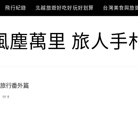
飛行紀錄
北越旅遊好吃好玩好划算
台灣美食與旅
風塵萬里 旅人手
北歐旅行番外篇
0