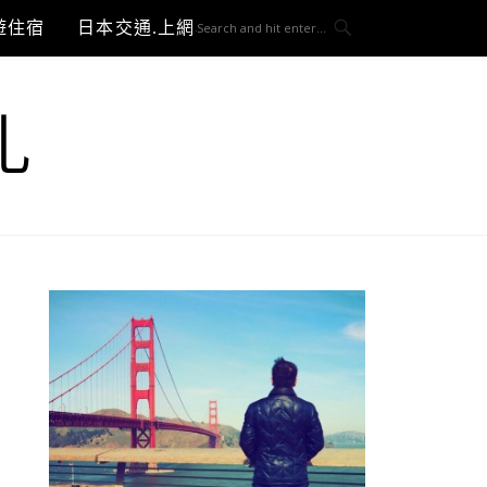
遊住宿
日本交通.上網與3C開箱
札