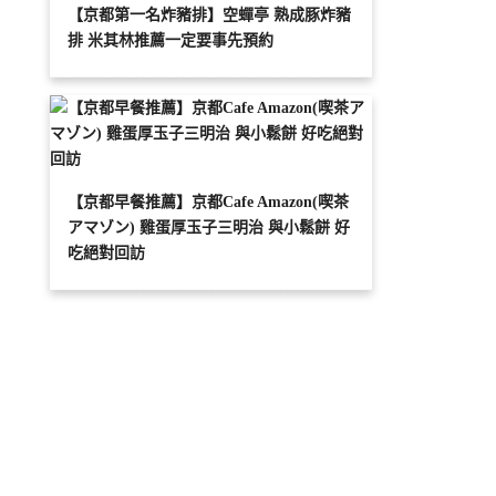
【京都第一名炸豬排】空蟬亭 熟成豚炸豬
排 米其林推薦一定要事先預約
【京都早餐推薦】京都Cafe Amazon(喫茶
アマゾン) 雞蛋厚玉子三明治 與小鬆餅 好
吃絕對回訪