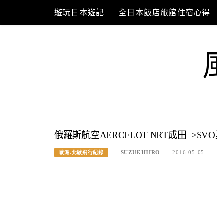
Skip
遊玩日本遊記
全日本飯店旅館住宿心得
to
content
俄羅斯航空AEROFLOT NRT成田=>SVO
SUZUKIHIRO
2016-05-05
歐洲.北歐飛行紀錄