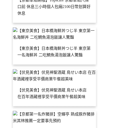
【京都車站網咖】Topscafe 京都車站八條
口前 休息三小時個人包廂2100日幣划算好
休息
【東京美食】日本橋海鮮丼つじ半 東京第
一名海鮮丼 二吃鯛魚湯泡飯讓人驚豔
【伏見美食】伏見神聖酒蔵 鳥せい本店
在百年酒藏裡享受平價商業午餐超美味