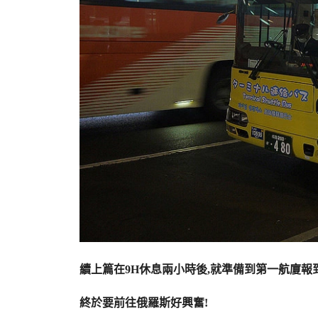
續上篇在9H休息兩小時後,就準備到第一航廈報
終於要前往俄羅斯好興奮!