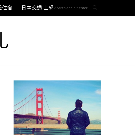
遊住宿
日本交通.上網與3C開箱
札