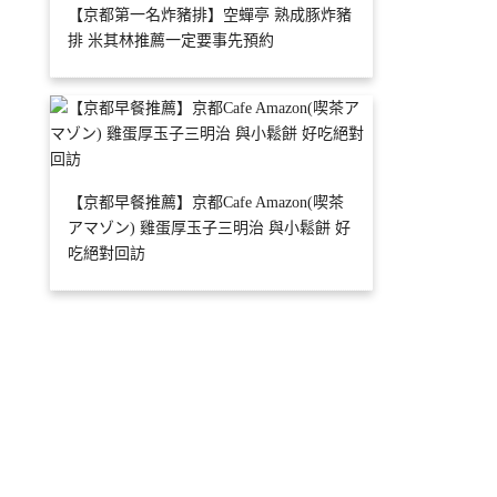
【京都第一名炸豬排】空蟬亭 熟成豚炸豬
排 米其林推薦一定要事先預約
【京都早餐推薦】京都Cafe Amazon(喫茶
アマゾン) 雞蛋厚玉子三明治 與小鬆餅 好
吃絕對回訪