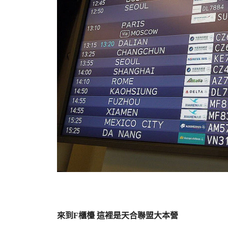
來到F櫃檯 這裡是天合聯盟大本營