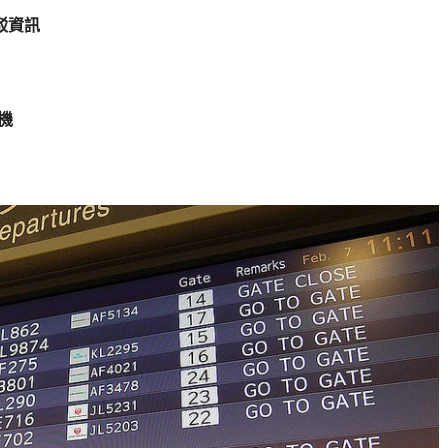
接駁資訊
機