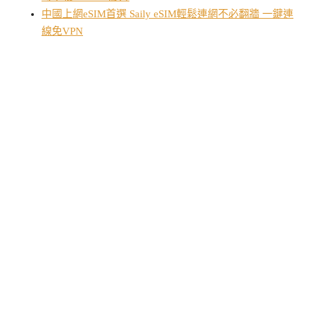
中國上網eSIM首選 Saily eSIM輕鬆連網不必翻牆 一鍵連
線免VPN