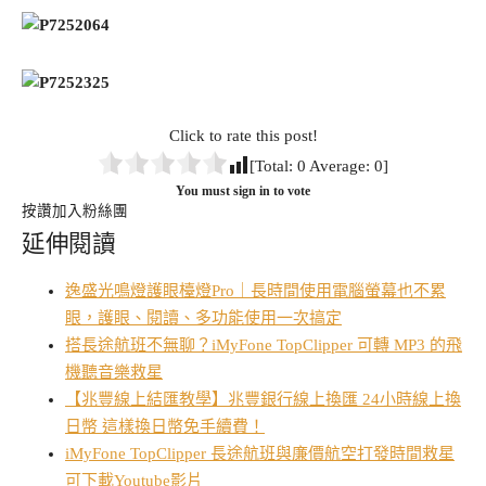
Click to rate this post!
[Total:
0
Average:
0
]
You must sign in to vote
按讚加入粉絲團
延伸閱讀
逸盛光鳴燈護眼檯燈Pro｜長時間使用電腦螢幕也不累
眼，護眼、閱讀、多功能使用一次搞定
搭長途航班不無聊？iMyFone TopClipper 可轉 MP3 的飛
機聽音樂救星
【兆豐線上結匯教學】兆豐銀行線上換匯 24小時線上換
日幣 這樣換日幣免手續費！
iMyFone TopClipper 長途航班與廉價航空打發時間救星
可下載Youtube影片