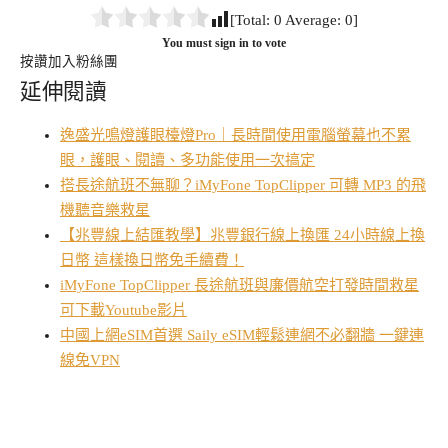
[Total:
0
Average:
0
]
You must sign in to vote
按讚加入粉絲團
延伸閱讀
逸盛光鳴燈護眼檯燈Pro｜長時間使用電腦螢幕也不累
眼，護眼、閱讀、多功能使用一次搞定
搭長途航班不無聊？iMyFone TopClipper 可轉 MP3 的飛
機聽音樂救星
【兆豐線上結匯教學】兆豐銀行線上換匯 24小時線上換
日幣 這樣換日幣免手續費！
iMyFone TopClipper 長途航班與廉價航空打發時間救星
可下載Youtube影片
中國上網eSIM首選 Saily eSIM輕鬆連網不必翻牆 一鍵連
線免VPN