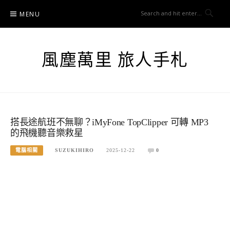
Skip
MENU
to
content
風塵萬里 旅人手札
搭長途航班不無聊？iMyFone TopClipper 可轉 MP3
的飛機聽音樂救星
電腦相關
SUZUKIHIRO
2025-12-22
0