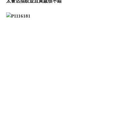
太會沾指紋並且質感很不錯