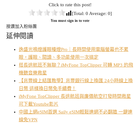
Click to rate this post!
[Total:
0
Average:
0
]
You must sign in to vote
按讚加入粉絲團
延伸閱讀
逸盛光鳴燈護眼檯燈Pro｜長時間使用電腦螢幕也不累
眼，護眼、閱讀、多功能使用一次搞定
搭長途航班不無聊？iMyFone TopClipper 可轉 MP3 的飛
機聽音樂救星
【兆豐線上結匯教學】兆豐銀行線上換匯 24小時線上換
日幣 這樣換日幣免手續費！
iMyFone TopClipper 長途航班與廉價航空打發時間救星
可下載Youtube影片
中國上網eSIM首選 Saily eSIM輕鬆連網不必翻牆 一鍵連
線免VPN