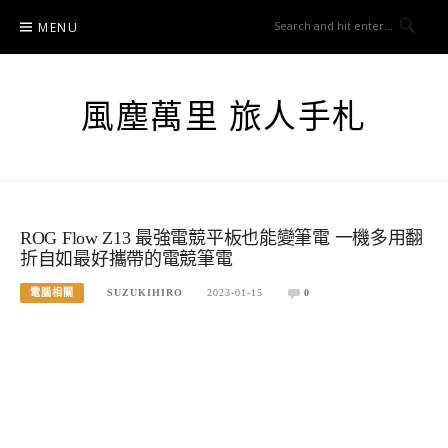
Skip
MENU
to
content
風塵萬里 旅人手札
ROG Flow Z13 最強電競平板也能變筆電 一機多用翻
折自如最好攜帶的電競筆電
電腦相關
SUZUKIHIRO
2023-01-15
0