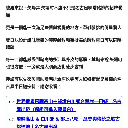
總結來說，矢場丼 矢場町本店不只是名古屋味噌豬排的招牌餐
廳
更是一個能一次滿足味蕾與視覺的地方。草鞋豬排的份量驚人
雙口味設計讓味噌醬的濃厚鹹甜和豬排醬的酸甜爽口可以同時
體驗
每一口都能感受到豬肉的多汁與外皮的酥脆，地點來說 矢場町
也很方便，一旁就是大須商店街徒步會到
建議可以先來矢場味噌豬排本店吃完再去逛逛街就是最棒的名
古屋半日遊安排，謝謝收看。
世界遺產飛驒高山＋祕境白川鄉合掌村一日遊｜名古
屋出發（保證可進入觀景台）
飛驒高山 & 白川鄉 & 郡上八幡・歷史與傳統之旅古
都巡禮｜名古屋出發