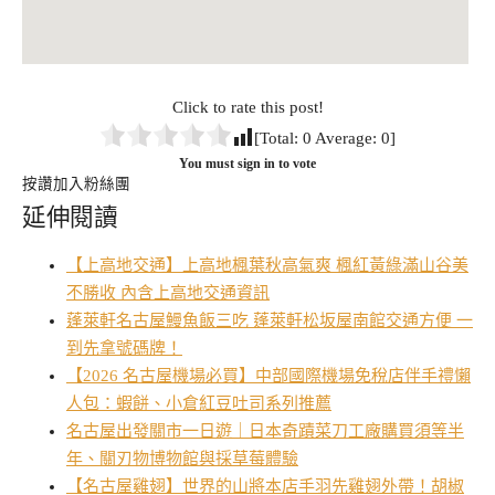
Click to rate this post!
[Total:
0
Average:
0
]
You must sign in to vote
按讚加入粉絲團
延伸閱讀
【上高地交通】上高地楓葉秋高氣爽 楓紅黃綠滿山谷美
不勝收 內含上高地交通資訊
蓬萊軒名古屋鰻魚飯三吃 蓬萊軒松坂屋南館交通方便 一
到先拿號碼牌！
【2026 名古屋機場必買】中部國際機場免稅店伴手禮懶
人包：蝦餅、小倉紅豆吐司系列推薦
名古屋出發關市一日遊｜日本奇蹟菜刀工廠購買須等半
年、關刃物博物館與採草莓體驗
【名古屋雞翅】世界的山將本店手羽先雞翅外帶！胡椒