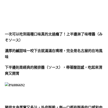
一次可以吃到兩種口味真的太過癮了！上半邊淋了味噌醬（み
そソース）
濃厚的鹹甜味一咬下去就滿滿在嘴裡，完全是名古屋的在地風
味
下半邊則是經典的豬排醬（ソース），帶著酸甜感，吃起來清
爽又開胃
豬排本身厚實又多汁，外皮酥脆，每一口都有酥香的口感和肉