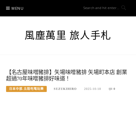
Skip
MENU
to
content
風塵萬里 旅人手札
【名古屋味噌豬排】矢場味噌豬排 矢場町本店 創業
超過70年味噌豬排好味道！
日本中部.北陸吃喝玩樂
SUZUKIHIRO
2025-10-18
0