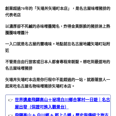
創業超過70年的「矢場丼矢場町本店」，是名古屋味噌豬排的
代表老店
以濃厚卻不死鹹的赤味噌醬聞名，炸得金黃酥脆的豬排淋上熱
騰騰味噌醬汁
一入口就是名古屋的靈魂味。地點就在名古屋地鐵矢場町站附
近
不管是自由行旅客或日本人都會專程來朝聖。想吃到最道地的
名古屋味噌豬排
矢場丼矢場町本店是你行程中不能錯過的一站，就跟著旅人一
起來吃名古屋名物味噌豬排矢場町本店。
世界遺產飛驒高山＋祕境白川鄉合掌村一日遊｜名古
屋出發（保證可進入觀景台）
飛驒高山 & 白川鄉 & 郡上八幡・歷史與傳統之旅古