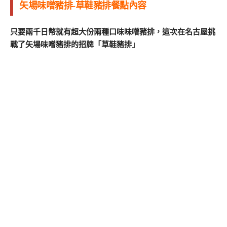
矢場味噌豬排-草鞋豬排餐點內容
只要兩千日幣就有超大份兩種口味味噌豬排，這次在名古屋挑
戰了矢場味噌豬排的招牌「草鞋豬排」