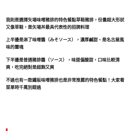
我則是選擇矢場味噌豬排的特色餐點草鞋豬排，份量超大形狀
又像草鞋，是矢場丼最具代表性的招牌料理
上半邊是淋了味噌醬（みそソース），濃厚鹹甜、是名古屋風
味的靈魂
下半邊是普通豬排醬（ソース），味道偏酸甜，口味比較清
爽，吃完絕對是超飽又爽
不過也有一款鐵板味噌豬排也是非常推薦的特色餐點！大家看
菜單時千萬別錯過