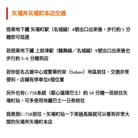
矢場丼矢場町本店交通
搭乘地下鐵
矢場町駅
（名城線）4號出口出來後，步行約 5 分
鐘即可抵達
若搭乘地下鐵
上前津駅
（鶴舞線／名城線）9號出口出來後也
步行約 5–6 分鐘到店
若你從名古屋中心或繁華的栄（Sakae）地區前往，交通非常
便利，店鋪有停車位8個位置
另外也有
C‑758系統（都心循環巴士）約 10 分鐘一班前往矢
場町站，可多使用地鐵巴士一日券前往
我是搭C-758前往，
矢場町站一下來過馬路就可以看到非常大
間的矢場丼矢場町本店