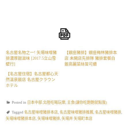
名古屋名物之一! 矢場味噌豬
【銀座豬排】銀座梅林豬排本
排濃厚甜滋味 [2017.5立山雪
店 未開店先排隊 豬排套餐白
壁行]
飯高麗菜絲皆可續
【名古屋住宿】名古屋都心天
然溫泉飯店 名古屋クラウン
ホテル
Posted in
日本中部.北陸吃喝玩樂
,
主食(讓你吃飽飽就點我)
Tagged
名古屋味噌豬排本店
,
名古屋味噌豬排推薦
,
名古屋味噌豬排
,
矢場味噌豬排本店
,
矢場味噌豬排
,
矢場丼 矢場町本店