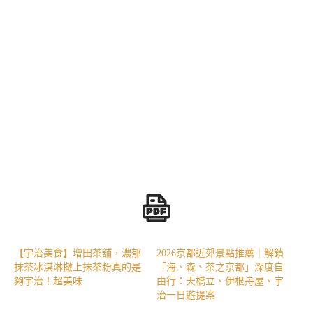
【宇治美食】增田茶舖，濃郁
2026京都近郊景點推薦｜解鎖
抹茶冰淇淋撒上抹茶粉真的是
「海、森、茶之京都」深度自
夠宇治！超美味
由行：天橋立、伊根舟屋、宇
治一日遊提案