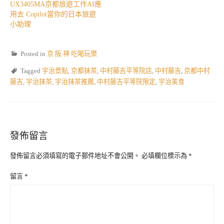
UX3405MA京都旅遊工作AI應
用去 Copilot當你的日本旅遊
小助理
Posted in
京.阪.神 吃喝玩樂
Tagged
宇治景點
,
京都抹茶
,
中村藤吉平等院店
,
中村藤吉
,
京都中村
藤吉
,
宇治抹茶
,
宇治抹茶推薦
,
中村藤吉平等院限定
,
宇治美食
發佈留言
發佈留言必須填寫的電子郵件地址不會公開。
必填欄位標示為
*
留言
*