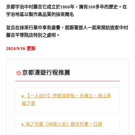
京都宇治中村藤吉它成立於1860年，擁有160多年的歷史。在
宇治地區以製作高品質的抹茶聞名
並且在抹茶行業中享有盛譽，就跟著旅人一起來探訪這家中村
藤吉平等院店特別之處吧。
2024/9/16 更新
京都漫遊行程推薦
▸ 【一人成行】伊根灣遊船・天橋立・美山茅
屋之里
▸ 海之京都《神隱少女》觀光列車一日遊