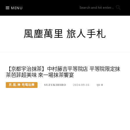
Skip
MENU
to
content
風塵萬里 旅人手札
【京都宇治抹茶】中村藤吉平等院店 平等院限定抹
茶芭菲超美味 來一場抹茶饗宴
京.阪.神 吃喝玩樂
SUZUKIHIRO
2024-09-16
0