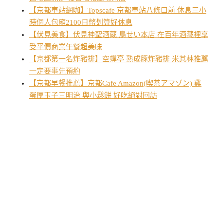
【京都車站網咖】Topscafe 京都車站八條口前 休息三小
時個人包廂2100日幣划算好休息
【伏見美食】伏見神聖酒蔵 鳥せい本店 在百年酒藏裡享
受平價商業午餐超美味
【京都第一名炸豬排】空蟬亭 熟成豚炸豬排 米其林推薦
一定要事先預約
【京都早餐推薦】京都Cafe Amazon(喫茶アマゾン) 雞
蛋厚玉子三明治 與小鬆餅 好吃絕對回訪