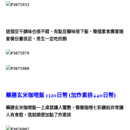
這個豆干調味也很不錯，有點豆瓣味很下飯，整個素食壽喜燒
套餐份量很足，男生一定吃的飽
藥膳玄米咖哩飯 1320日幣 (加炸素排440日幣)
藥膳玄米咖哩飯一上桌就讓人驚艷，整盤咖哩七彩繽紛非常讓
人有食慾，我就順便加點了炸素排