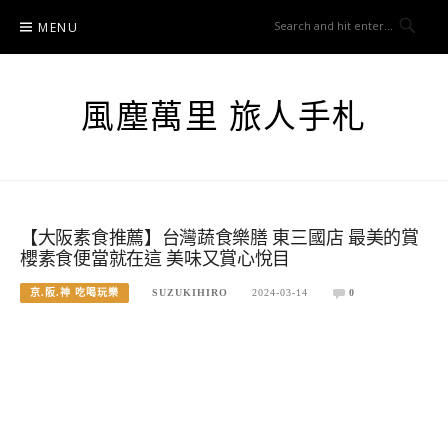
Skip
MENU
to
content
風塵萬里 旅人手札
【大阪素食推薦】台灣蔬食樂膳 東三國店 最美的賞
櫻素食便當就在這 美味又賞心悅目
京.阪.神 吃喝玩樂
SUZUKIHIRO
2024-03-14
0