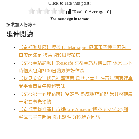
Click to rate this post!
[Total:
0
Average:
0
]
You must sign in to vote
按讚加入粉絲團
延伸閱讀
【京都咖啡廳】喫茶 La Madrague 極厚玉子燒三明治一
口咬超滿足 復古昭和風喫茶店
【京都車站網咖】Topscafe 京都車站八條口前 休息三小
時個人包廂2100日幣划算好休息
【伏見美食】伏見神聖酒蔵 鳥せい本店 在百年酒藏裡享
受平價商業午餐超美味
【京都第一名炸豬排】空蟬亭 熟成豚炸豬排 米其林推薦
一定要事先預約
【京都早餐推薦】京都Cafe Amazon(喫茶アマゾン) 雞
蛋厚玉子三明治 與小鬆餅 好吃絕對回訪