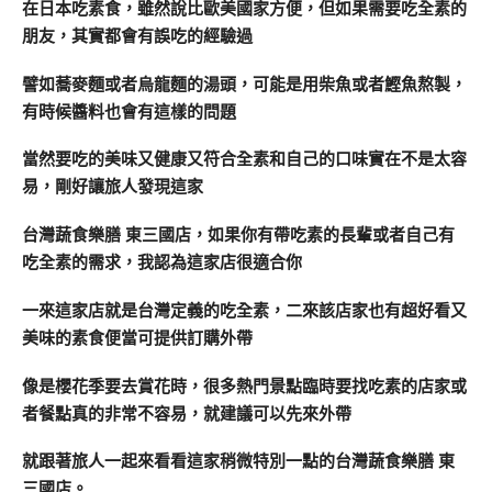
在日本吃素食，雖然說比歐美國家方便，但如果需要吃全素的
朋友，其實都會有誤吃的經驗過
譬如蕎麥麵或者烏龍麵的湯頭，可能是用柴魚或者鰹魚熬製，
有時候醬料也會有這樣的問題
當然要吃的美味又健康又符合全素和自己的口味實在不是太容
易，剛好讓旅人發現這家
台灣蔬食樂膳 東三國店，如果你有帶吃素的長輩或者自己有
吃全素的需求，我認為這家店很適合你
一來這家店就是台灣定義的吃全素，二來該店家也有超好看又
美味的素食便當可提供訂購外帶
像是櫻花季要去賞花時，很多熱門景點臨時要找吃素的店家或
者餐點真的非常不容易，就建議可以先來外帶
就跟著旅人一起來看看這家稍微特別一點的台灣蔬食樂膳 東
三國店。