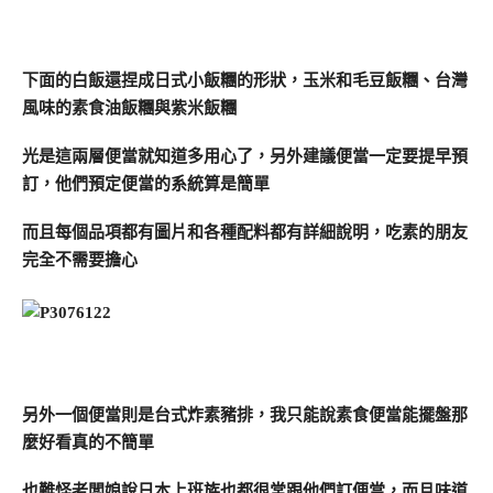
下面的白飯還捏成日式小飯糰的形狀，玉米和毛豆飯糰、台灣
風味的素食油飯糰與紫米飯糰
光是這兩層便當就知道多用心了，另外建議便當一定要提早預
訂，他們預定便當的系統算是簡單
而且每個品項都有圖片和各種配料都有詳細說明，吃素的朋友
完全不需要擔心
另外一個便當則是台式炸素豬排，我只能說素食便當能擺盤那
麼好看真的不簡單
也難怪老闆娘說日本上班族也都很常跟他們訂便當，而且味道