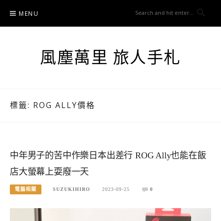
Skip
MENU
to
content
風塵萬里 旅人手札
標籤:
ROG ALLY價格
中年男子的苦中作樂日本出差行 ROG Ally也能在飯
店大螢幕上耍廢一天
電腦相關
SUZUKIHIRO
2023-09-25
0