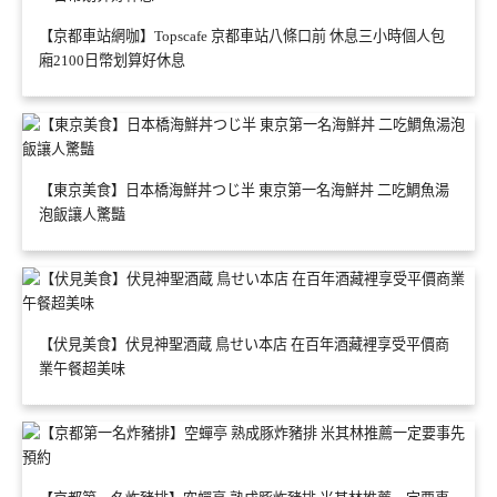
【京都車站網咖】Topscafe 京都車站八條口前 休息三小時個人包
廂2100日幣划算好休息
【東京美食】日本橋海鮮丼つじ半 東京第一名海鮮丼 二吃鯛魚湯
泡飯讓人驚豔
【伏見美食】伏見神聖酒蔵 鳥せい本店 在百年酒藏裡享受平價商
業午餐超美味