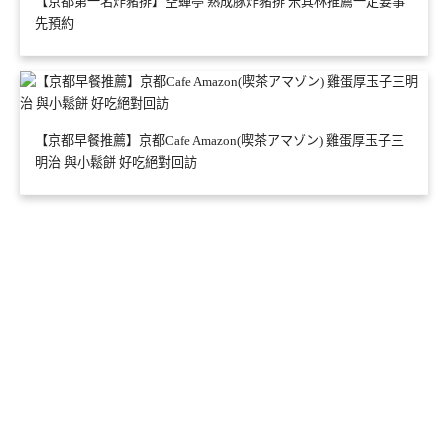
【京都第一名炸豬排】空蟬亭 熟成豚炸豬排 米其林推薦一定要事
先預約
【京都早餐推薦】京都Cafe Amazon(喫茶アマゾン) 雞蛋厚玉子三
明治 與小鬆餅 好吃絕對回訪