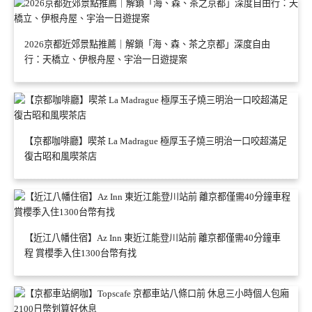
2026京都近郊景點推薦｜解鎖「海、森、茶之京都」深度自由
行：天橋立、伊根舟屋、宇治一日遊提案
【京都咖啡廳】喫茶 La Madrague 極厚玉子燒三明治一口咬超滿足
復古昭和風喫茶店
【近江八幡住宿】Az Inn 東近江能登川站前 離京都僅需40分鐘車
程 賞櫻季入住1300台幣有找