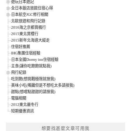
遊玩日本遊記
全日本飯店旅館住宿心得
日本航空JGC修行相關
北歐旅遊和飛行記錄
2016海之京都賞楓行
2015東北賞櫻行
2015新年北海道大縱走
住宿好推薦
IHG集團住宿經驗
日本全國Dormy inn住宿經驗
主食(讓你吃飽飽就點我)
飛行紀錄
吃到飽(想挑戰極限就按我)
美味小吃(嘴饞但是不想吃太多請按我)
甜點(想嚐點甜甜的請按我)
電腦相關
2012東北嚴冬行
短期優惠資訊
想要找甚麼文章可用我