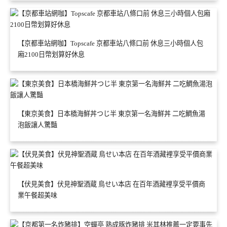
【京都車站網咖】Topscafe 京都車站八條口前 休息三小時個人包
廂2100日幣划算好休息
【東京美食】日本橋海鮮丼つじ半 東京第一名海鮮丼 二吃鯛魚湯
泡飯讓人驚豔
【伏見美食】伏見神聖酒蔵 鳥せい本店 在百年酒藏裡享受平價商
業午餐超美味