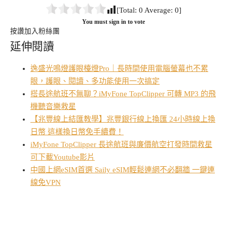
[Total:
0
Average:
0
]
You must sign in to vote
按讚加入粉絲團
延伸閱讀
逸盛光鳴燈護眼檯燈Pro｜長時間使用電腦螢幕也不累
眼，護眼、閱讀、多功能使用一次搞定
搭長途航班不無聊？iMyFone TopClipper 可轉 MP3 的飛
機聽音樂救星
【兆豐線上結匯教學】兆豐銀行線上換匯 24小時線上換
日幣 這樣換日幣免手續費！
iMyFone TopClipper 長途航班與廉價航空打發時間救星
可下載Youtube影片
中國上網eSIM首選 Saily eSIM輕鬆連網不必翻牆 一鍵連
線免VPN