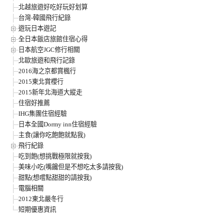
北越旅遊好吃好玩好划算
台灣-韓國飛行紀錄
遊玩日本遊記
全日本飯店旅館住宿心得
日本航空JGC修行相關
北歐旅遊和飛行記錄
2016海之京都賞楓行
2015東北賞櫻行
2015新年北海道大縱走
住宿好推薦
IHG集團住宿經驗
日本全國Dormy inn住宿經驗
主食(讓你吃飽飽就點我)
飛行紀錄
吃到飽(想挑戰極限就按我)
美味小吃(嘴饞但是不想吃太多請按我)
甜點(想嚐點甜甜的請按我)
電腦相關
2012東北嚴冬行
短期優惠資訊