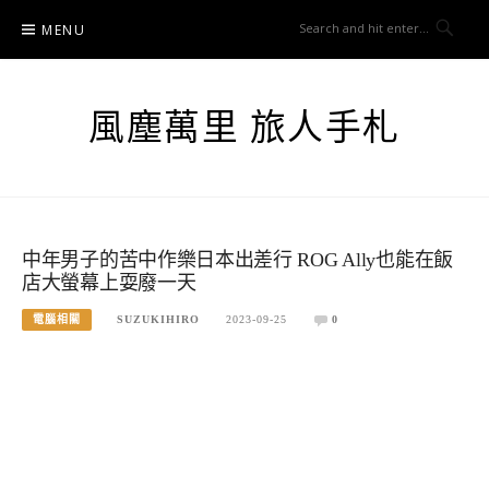
Skip
MENU
to
content
風塵萬里 旅人手札
中年男子的苦中作樂日本出差行 ROG Ally也能在飯
店大螢幕上耍廢一天
電腦相關
SUZUKIHIRO
2023-09-25
0