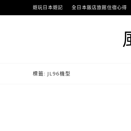
Skip
遊玩日本遊記
全日本飯店旅館住宿心得
to
content
標籤:
JL96機型