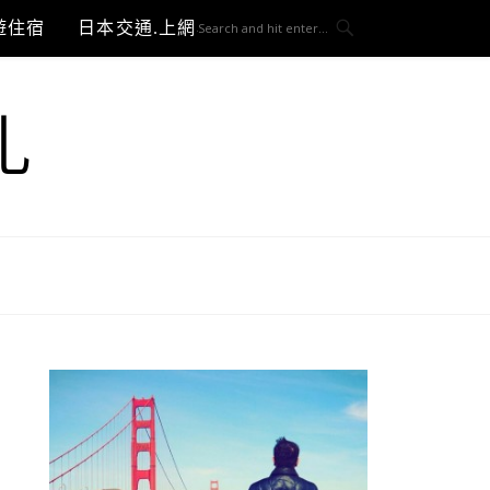
遊住宿
日本交通.上網與3C開箱
札