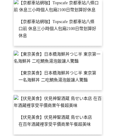
【京都車站網咖】Topscafe 京都車站八條
口前 休息三小時個人包廂2100日幣划算好
休息
【東京美食】日本橋海鮮丼つじ半 東京第
一名海鮮丼 二吃鯛魚湯泡飯讓人驚豔
【伏見美食】伏見神聖酒蔵 鳥せい本店
在百年酒藏裡享受平價商業午餐超美味