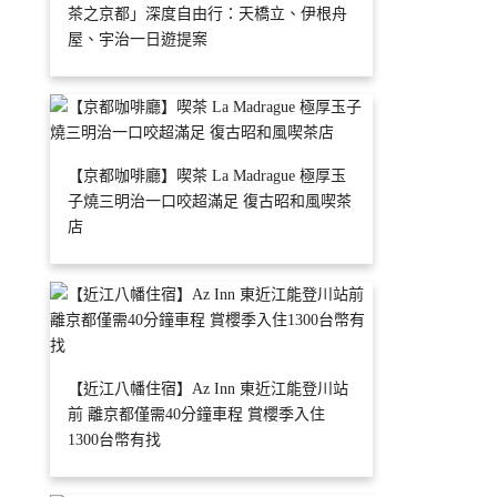
茶之京都」深度自由行：天橋立、伊根舟
屋、宇治一日遊提案
【京都咖啡廳】喫茶 La Madrague 極厚玉
子燒三明治一口咬超滿足 復古昭和風喫茶
店
【近江八幡住宿】Az Inn 東近江能登川站
前 離京都僅需40分鐘車程 賞櫻季入住
1300台幣有找