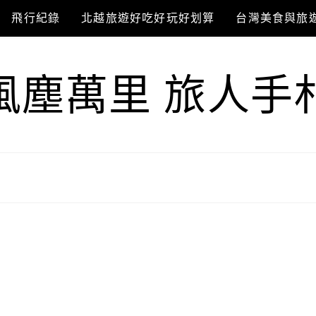
飛行紀錄
北越旅遊好吃好玩好划算
台灣美食與旅
風塵萬里 旅人手