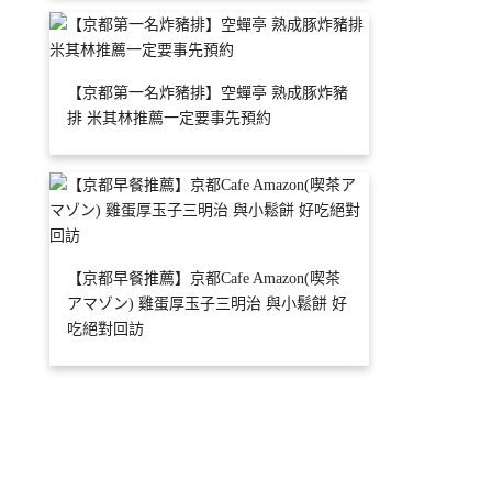
【京都第一名炸豬排】空蟬亭 熟成豚炸豬
排 米其林推薦一定要事先預約
【京都早餐推薦】京都Cafe Amazon(喫茶
アマゾン) 雞蛋厚玉子三明治 與小鬆餅 好
吃絕對回訪