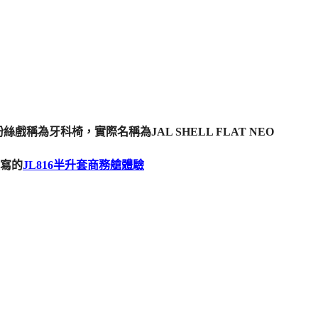
戲稱為牙科椅，實際名稱為JAL SHELL FLAT NEO
寫的
JL816半升套商務艙體驗