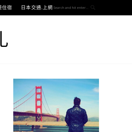
遊住宿
日本交通.上網與3C開箱
札