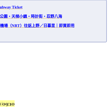
ay Ticket
公園・天梯小鎮・時計街・忍野八海
・成田機場（NRT）往返上野／日暮里｜即買即用
9:10