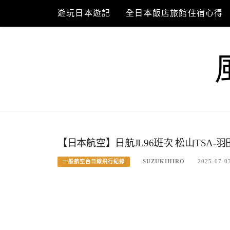
Skip
遊玩日本遊記
全日本飯店旅館住宿心得
to
content
【日本航空】日航JL96班次 松山TSA-羽
SUZUKIHIRO
2025-07-0
一般航空台日線飛行紀錄