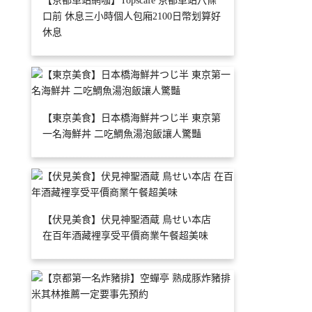
【京都車站網咖】Topscafe 京都車站八條
口前 休息三小時個人包廂2100日幣划算好
休息
【東京美食】日本橋海鮮丼つじ半 東京第
一名海鮮丼 二吃鯛魚湯泡飯讓人驚豔
【伏見美食】伏見神聖酒蔵 鳥せい本店
在百年酒藏裡享受平價商業午餐超美味