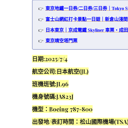
東京地鐵一日券/二日券/三日券｜Tokyo Subw
富士山網紅打卡景點一日遊｜新倉山淺間
日本東京｜京成電鐵 Skyliner 車票
東京晴空塔門票
日期:2025/7/4
航空公司:日本航空(JL)
班機班號:JL96
機身號碼:JA823J
機型：Boeing 787-800
出發地/表訂時間：松山國際機場(TSA)/0