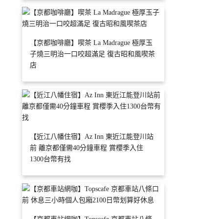
【京都咖啡廳】喫茶 La Madrague 極厚玉
子燒三明治一口咬超滿足 復古昭和風喫茶
店
【近江八幡住宿】Az Inn 東近江能登川站
前 離京都僅需40分鐘車程 賞櫻季入住
1300台幣有找