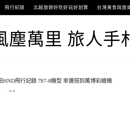
飛行紀錄
北越旅遊好吃好玩好划算
台灣美食與旅
風塵萬里 旅人手
田HND飛行記錄 787-8機型 幸運搭到萬博彩繪機
7
0