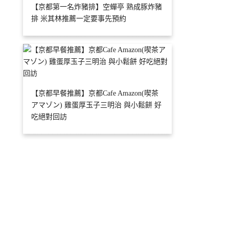
【京都第一名炸豬排】空蟬亭 熟成豚炸豬
排 米其林推薦一定要事先預約
【京都早餐推薦】京都Cafe Amazon(喫茶
アマゾン) 雞蛋厚玉子三明治 與小鬆餅 好
吃絕對回訪