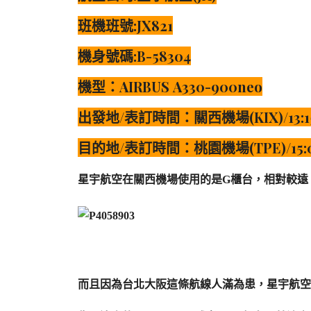
班機班號:JX821
機身號碼:B-58304
機型：AIRBUS A330-900neo
出發地/表訂時間：關西機場(KIX)/13:1
目的地/表訂時間：桃園機場
(TPE)/
15:
星宇航空在關西機場使用的是G櫃台，相對較遠
而且因為台北大阪這條航線人滿為患，星宇航空