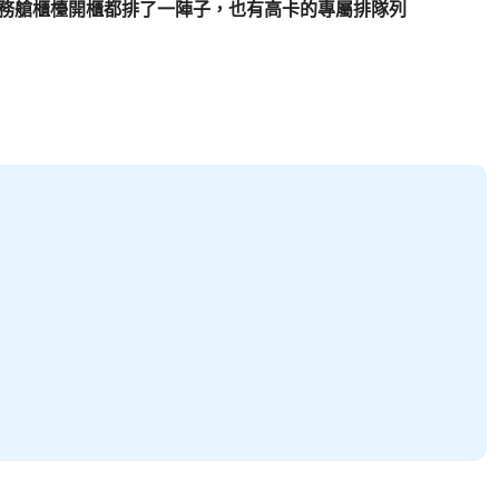
，就連商務艙櫃檯開櫃都排了一陣子，也有高卡的專屬排隊列