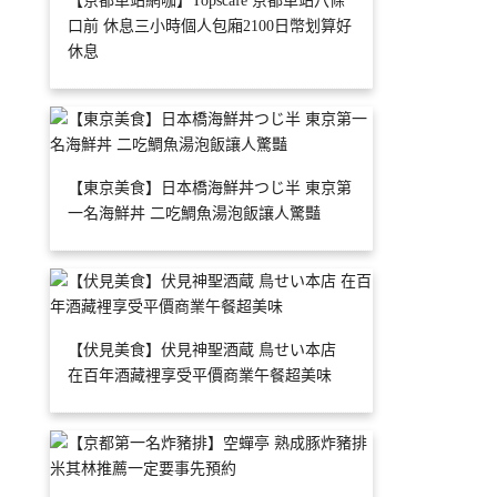
【京都車站網咖】Topscafe 京都車站八條
口前 休息三小時個人包廂2100日幣划算好
休息
【東京美食】日本橋海鮮丼つじ半 東京第
一名海鮮丼 二吃鯛魚湯泡飯讓人驚豔
【伏見美食】伏見神聖酒蔵 鳥せい本店
在百年酒藏裡享受平價商業午餐超美味