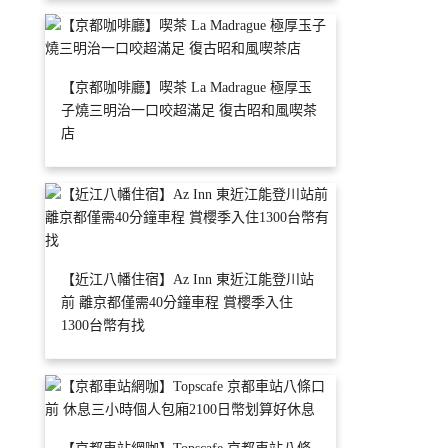
【京都咖啡廳】喫茶 La Madrague 極厚玉
子燒三明治一口咬超滿足 復古昭和風喫茶
店
【近江八幡住宿】Az Inn 東近江能登川站
前 離京都僅需40分鐘車程 賞櫻季入住
1300台幣有找