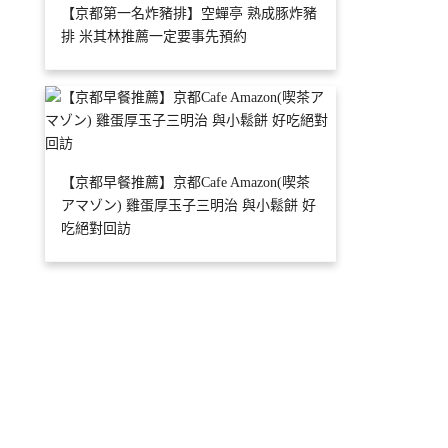
【京都第一名炸豬排】空蟬亭 熟成豚炸豬
排 米其林推薦一定要事先預約
【京都早餐推薦】京都Cafe Amazon(喫茶
アマゾン) 雞蛋厚玉子三明治 與小鬆餅 好
吃絕對回訪