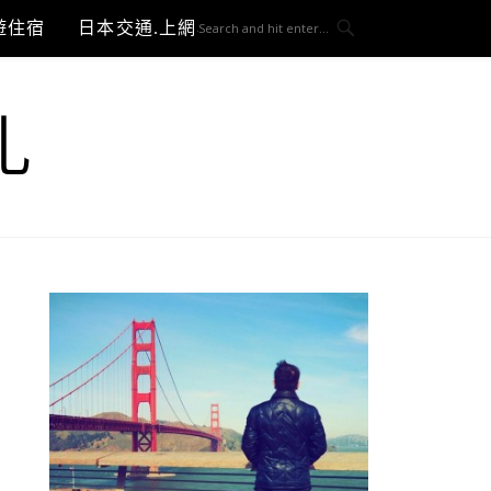
遊住宿
日本交通.上網與3C開箱
札