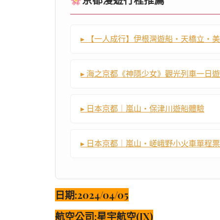
京都漫遊行程推薦
▸ 【一人成行】伊根灣遊船・天橋立・
▸ 海之京都《神隱少女》觀光列車一日遊
▸ 日本京都｜嵐山・保津川遊船體驗
▸ 日本京都｜嵐山・嵯峨野小火車單程票
日期:2024/04/05
航空公司:星宇航空(JX)