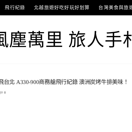
飛行紀錄
北越旅遊好吃好玩好划算
台灣美食與旅
風塵萬里 旅人手
台北 A330-900商務艙飛行紀錄 澳洲炭烤牛排美味！
0