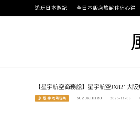
Skip
遊玩日本遊記
全日本飯店旅館住宿心得
to
content
【星宇航空商務艙】星宇航空JX821大阪飛
SUZUKIHIRO
2025-11-06
京.阪.神 吃喝玩樂