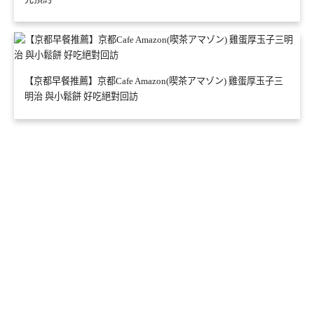
【京都早餐推薦】京都Cafe Amazon(喫茶アマゾン) 雞蛋厚玉子三
明治 與小鬆餅 好吃絕對回訪