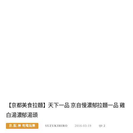
【京都美食拉麵】天下一品 京自慢濃郁拉麵一品 雞
白湯濃郁湯頭
京.阪.神 吃喝玩樂
SUZUKIHIRO
2016-03-19
2