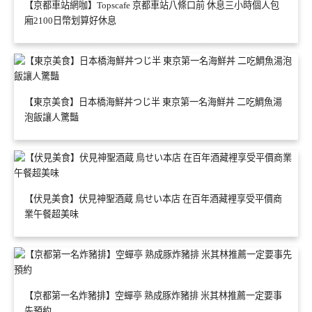
【京都車站網咖】Topscafe 京都車站八條口前 休息三小時個人包
廂2100日幣划算好休息
【東京美食】日本橋海鮮丼つじ半 東京第一名海鮮丼 二吃鯛魚湯
泡飯讓人驚豔
【伏見美食】伏見神聖酒蔵 鳥せい本店 在百年酒藏裡享受平價商
業午餐超美味
【京都第一名炸豬排】空蟬亭 熟成豚炸豬排 米其林推薦一定要事
先預約