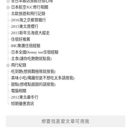
全日本飯店旅館住宿心得
日本航空JGC修行相關
北歐旅遊和飛行記錄
2016海之京都賞楓行
2015東北賞櫻行
2015新年北海道大縱走
住宿好推薦
IHG集團住宿經驗
日本全國Dormy inn住宿經驗
主食(讓你吃飽飽就點我)
飛行紀錄
吃到飽(想挑戰極限就按我)
美味小吃(嘴饞但是不想吃太多請按我)
甜點(想嚐點甜甜的請按我)
電腦相關
2012東北嚴冬行
短期優惠資訊
想要找甚麼文章可用我