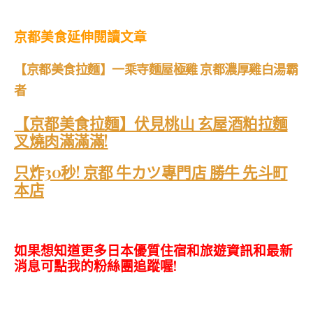
京都美食延伸閱讀文章
【京都美食拉麵】一乘寺麵屋極雞 京都濃厚雞白湯霸
者
【京都美食拉麵】伏見桃山 玄屋酒粕拉麵
叉燒肉滿滿滿!
只炸30秒! 京都 牛カツ專門店 勝牛 先斗町
本店
如果想知道更多日本優質住宿和旅遊資訊和最新
消息可點我的粉絲團追蹤喔!