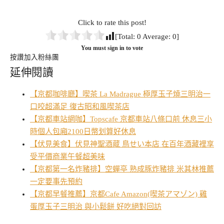
Click to rate this post!
[Total:
0
Average:
0
]
You must sign in to vote
按讚加入粉絲團
延伸閱讀
【京都咖啡廳】喫茶 La Madrague 極厚玉子燒三明治一
口咬超滿足 復古昭和風喫茶店
【京都車站網咖】Topscafe 京都車站八條口前 休息三小
時個人包廂2100日幣划算好休息
【伏見美食】伏見神聖酒蔵 鳥せい本店 在百年酒藏裡享
受平價商業午餐超美味
【京都第一名炸豬排】空蟬亭 熟成豚炸豬排 米其林推薦
一定要事先預約
【京都早餐推薦】京都Cafe Amazon(喫茶アマゾン) 雞
蛋厚玉子三明治 與小鬆餅 好吃絕對回訪