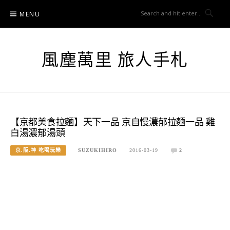
Skip
MENU
to
content
風塵萬里 旅人手札
【京都美食拉麵】天下一品 京自慢濃郁拉麵一品 雞
白湯濃郁湯頭
京.阪.神 吃喝玩樂
SUZUKIHIRO
2016-03-19
2