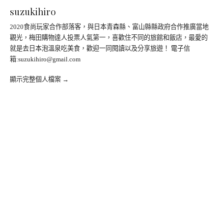
suzukihiro
2020食尚玩家合作部落客，與日本青森縣、富山縣縣政府合作推廣當地
觀光，梅田購物達人投票人氣第一，喜歡住不同的旅館和飯店，最愛的
就是去日本泡溫泉吃美食，歡迎一同閱讀以及分享旅遊！ 電子信
箱:
suzukihiro@gmail.com
顯示完整個人檔案 →