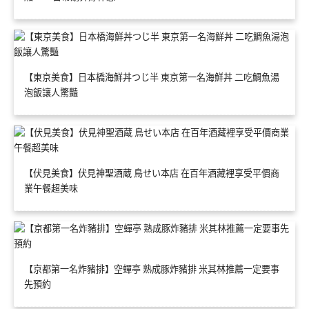
【東京美食】日本橋海鮮丼つじ半 東京第一名海鮮丼 二吃鯛魚湯
泡飯讓人驚豔
【伏見美食】伏見神聖酒蔵 鳥せい本店 在百年酒藏裡享受平價商
業午餐超美味
【京都第一名炸豬排】空蟬亭 熟成豚炸豬排 米其林推薦一定要事
先預約