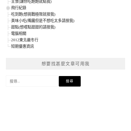
主食(讓你吃飽飽就點我)
飛行紀錄
吃到飽(想挑戰極限就按我)
美味小吃(嘴饞但是不想吃太多請按我)
甜點(想嚐點甜甜的請按我)
電腦相關
2012東北嚴冬行
短期優惠資訊
想要找甚麼文章可用我
搜
尋
關
鍵
字: