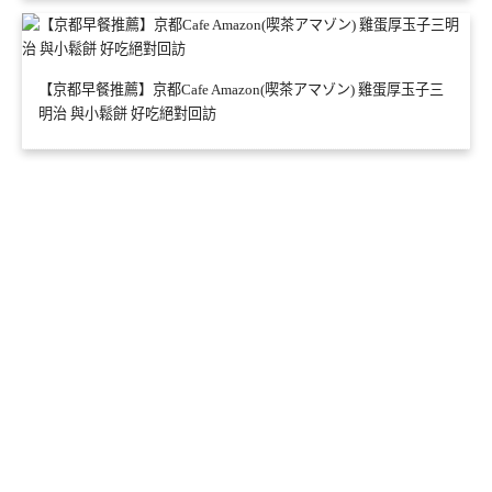
【京都早餐推薦】京都Cafe Amazon(喫茶アマゾン) 雞蛋厚玉子三
明治 與小鬆餅 好吃絕對回訪