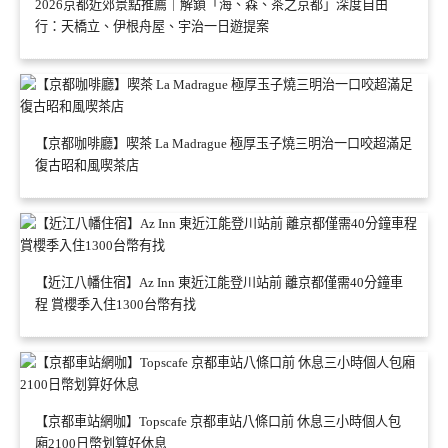
2026京都近郊景點推薦｜解鎖「海、森、茶之京都」深度自由
行：天橋立、伊根舟屋、宇治一日遊提案
【京都咖啡廳】喫茶 La Madrague 極厚玉子燒三明治一口咬超滿足
復古昭和風喫茶店
【近江八幡住宿】Az Inn 東近江能登川站前 離京都僅需40分鐘車
程 賞櫻季入住1300台幣有找
【京都車站網咖】Topscafe 京都車站八條口前 休息三小時個人包
廂2100日幣划算好休息