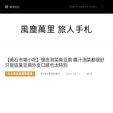
Skip
MENU
to
content
風塵萬里 旅人手札
【黃石市場小吃】懷念泡菜臭豆腐 醬汁泡菜都很好
只是這臭豆腐外皮口感也太特別
台北美食推薦看這邊
SUZUKIHIRO
2021-10-13
0