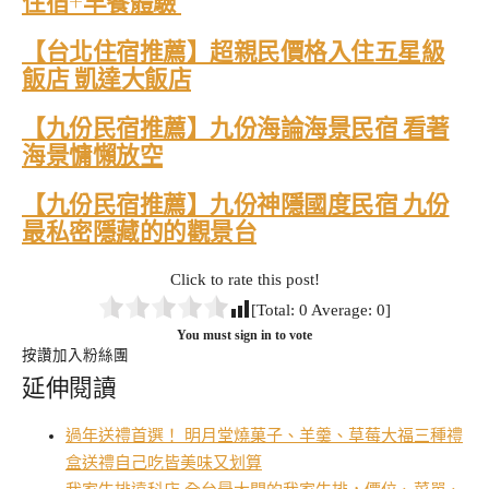
住宿+早餐體驗
【台北住宿推薦】超親民價格入住五星級
飯店 凱達大飯店
【九份民宿推薦】九份海論海景民宿 看著
海景慵懶放空
【九份民宿推薦】九份神隱國度民宿 九份
最私密隱藏的的觀景台
Click to rate this post!
[Total:
0
Average:
0
]
You must sign in to vote
按讚加入粉絲團
延伸閱讀
過年送禮首選！ 明月堂燒菓子、羊羹、草莓大福三種禮
盒送禮自己吃皆美味又划算