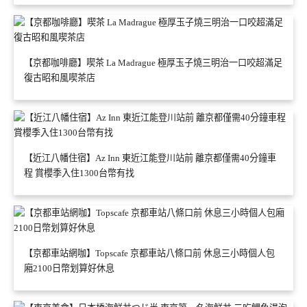
【京都咖啡廳】喫茶 La Madrague 極厚玉子燒三明治一口咬超滿足
復古昭和風喫茶店
【近江八幡住宿】Az Inn 東近江能登川站前 離京都僅需40分鐘車
程 賞櫻季入住1300台幣有找
【京都車站網咖】Topscafe 京都車站八條口前 休息三小時個人包
廂2100日幣划算好休息