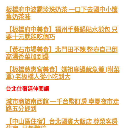
板橋府中波霸珍珠奶茶 一口下去國中小懷
舊奶茶味
【板橋府中美食】福州手藝鍋貼水煎包 只
要十元就能吃個巧
【黃石市場美食】北門田不辣 整壺自己倒
高湯香菜加到爆
【板橋慈惠宮美食】媽祖廟邊魷魚羹 (附菜
單) 老板橋人從小吃到大
台北住宿延伸閱讀
城市商旅南西館 一千台幣訂房 寧夏夜市走
路五分即到
【中山區住宿】台北國賓大飯店 尊榮客房