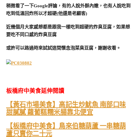
稍微看了一下Google評論，有的人說外酥內嫩，也有人說吃到
吃到低溫回炸所以才超硬(他還是老顧客)
近幾個月大家感想都是跟我一樣吃到超硬的炸臭豆腐，如果想
要吃不同口感的炸臭豆腐
或許可以路過時來試試這間懷念泡菜臭豆腐，謝謝收看。
板橋府中美食延伸閱讀
【黃石市場美食】高記生炒魷魚 南部口味
甜膩膩 蘿蔔糕糯米腸靠北便宜
【板橋府中美食】鳥來伯糖葫蘆 一串糖葫
蘆只賣你二十元