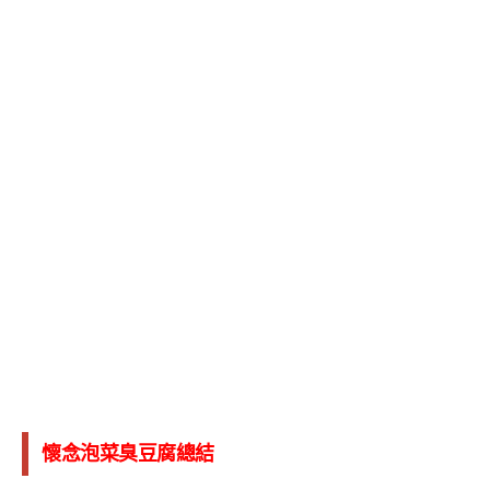
懷念泡菜臭豆腐總結