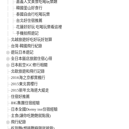
嘉義人文美食吃喝玩樂趣
韓國釜山好食行
泰國自由行吃喝玩樂
台北好住宿推薦
花蓮好好玩 吃喝玩樂看這裡
手機拍照遊記
北越旅遊好吃好玩好划算
台灣-韓國飛行紀錄
遊玩日本遊記
全日本飯店旅館住宿心得
日本航空JGC修行相關
北歐旅遊和飛行記錄
2016海之京都賞楓行
2015東北賞櫻行
2015新年北海道大縱走
住宿好推薦
IHG集團住宿經驗
日本全國Dormy inn住宿經驗
主食(讓你吃飽飽就點我)
飛行紀錄
吃到飽(想挑戰極限就按我)