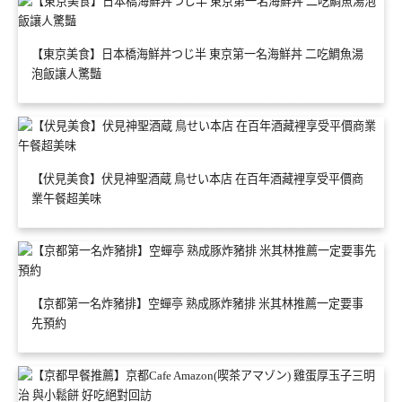
【東京美食】日本橋海鮮丼つじ半 東京第一名海鮮丼 二吃鯛魚湯
泡飯讓人驚豔
【伏見美食】伏見神聖酒蔵 鳥せい本店 在百年酒藏裡享受平價商
業午餐超美味
【京都第一名炸豬排】空蟬亭 熟成豚炸豬排 米其林推薦一定要事
先預約