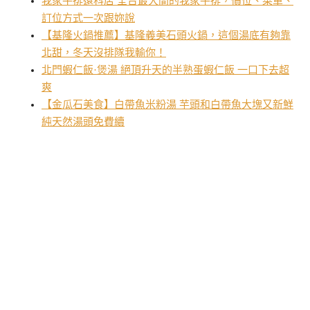
我家牛排遠科店 全台最大間的我家牛排，價位、菜單、
訂位方式一次跟妳說
【基隆火鍋推薦】基隆義美石頭火鍋，這個湯底有夠靠
北甜，冬天沒排隊我輸你！
北門蝦仁飯·煲湯 絕頂升天的半熟蛋蝦仁飯 一口下去超
爽
【金瓜石美食】白帶魚米粉湯 芋頭和白帶魚大塊又新鮮
純天然湯頭免費續