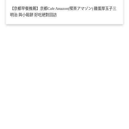
【京都早餐推薦】京都Cafe Amazon(喫茶アマゾン) 雞蛋厚玉子三
明治 與小鬆餅 好吃絕對回訪