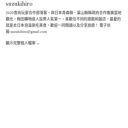
suzukihiro
2020食尚玩家合作部落客，與日本青森縣、富山縣縣政府合作推廣當地
觀光，梅田購物達人投票人氣第一，喜歡住不同的旅館和飯店，最愛的
就是去日本泡溫泉吃美食，歡迎一同閱讀以及分享旅遊！ 電子信
箱:
suzukihiro@gmail.com
顯示完整個人檔案 →