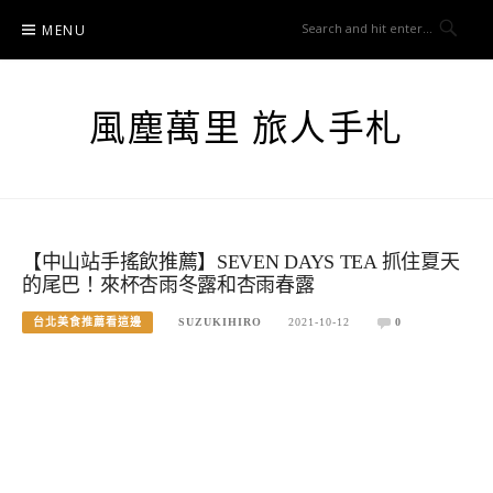
Skip
MENU
to
content
風塵萬里 旅人手札
【中山站手搖飲推薦】SEVEN DAYS TEA 抓住夏天
的尾巴！來杯杏雨冬露和杏雨春露
台北美食推薦看這邊
SUZUKIHIRO
2021-10-12
0