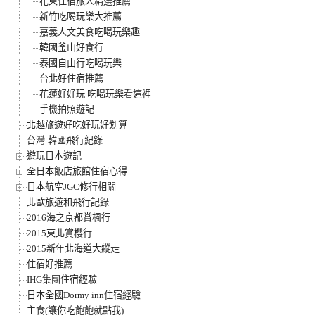
花東住宿旅人精選推薦
新竹吃喝玩樂大推薦
嘉義人文美食吃喝玩樂趣
韓國釜山好食行
泰國自由行吃喝玩樂
台北好住宿推薦
花蓮好好玩 吃喝玩樂看這裡
手機拍照遊記
北越旅遊好吃好玩好划算
台灣-韓國飛行紀錄
遊玩日本遊記
全日本飯店旅館住宿心得
日本航空JGC修行相關
北歐旅遊和飛行記錄
2016海之京都賞楓行
2015東北賞櫻行
2015新年北海道大縱走
住宿好推薦
IHG集團住宿經驗
日本全國Dormy inn住宿經驗
主食(讓你吃飽飽就點我)