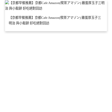
【京都早餐推薦】京都Cafe Amazon(喫茶アマゾン) 雞蛋厚玉子三
明治 與小鬆餅 好吃絕對回訪