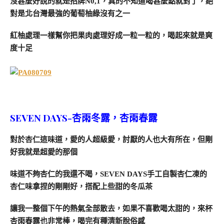
沒甚麼好說的就是招牌N0,1，真的不知道喝甚麼點就對了，絕
對是北台灣最強的葡萄柚綠沒有之一
紅柚處理一樣幫你把果肉處理好成一粒一粒的，喝起來就是爽
度十足
SEVEN DAYS-杏雨冬露，杏雨春露
對於杏仁這味道，愛的人超級愛，討厭的人也大有所在，但剛
好我就是超愛的那個
味道不夠杏仁的我還不喝，SEVEN DAYS手工自製杏仁凍的
杏仁味拿捏的剛剛好，搭配上些甜的冬瓜茶
讓我一整個下午的熱氣全部散去，如果不喜歡喝太甜的，來杯
杏雨春露也非常棒，喝完有種清新脫俗感