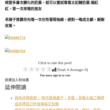
想要多層次變化的奶蓋，就可以嘗試看看太妃糖奶蓋-嫣紅
紅，第一次來喝的朋友
老樣子推薦你先喝一次任性葡萄柚綠，絕對一喝成主顧，謝謝
收看。
Click to rate this post!
[Total:
0
Average:
0
]
You must sign in to vote
按讚加入粉絲團
延伸閱讀
過年送禮首選！ 明月堂燒菓子、羊羹、草莓大福三種禮
盒送禮自己吃皆美味又划算