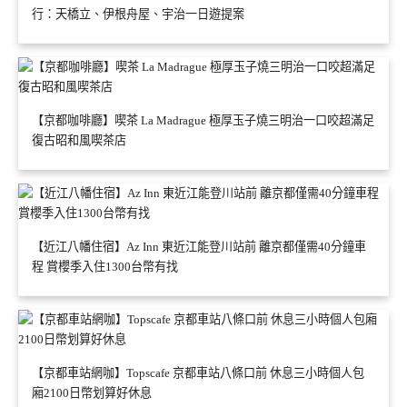
行：天橋立、伊根舟屋、宇治一日遊提案
【京都咖啡廳】喫茶 La Madrague 極厚玉子燒三明治一口咬超滿足
復古昭和風喫茶店
【近江八幡住宿】Az Inn 東近江能登川站前 離京都僅需40分鐘車
程 賞櫻季入住1300台幣有找
【京都車站網咖】Topscafe 京都車站八條口前 休息三小時個人包
廂2100日幣划算好休息