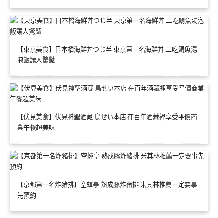
【東京美食】日本橋海鮮丼つじ半 東京第一名海鮮丼 二吃鯛魚湯
泡飯讓人驚豔
【伏見美食】伏見神聖酒蔵 鳥せい本店 在百年酒藏裡享受平價商
業午餐超美味
【京都第一名炸豬排】空蟬亭 熟成豚炸豬排 米其林推薦一定要事
先預約