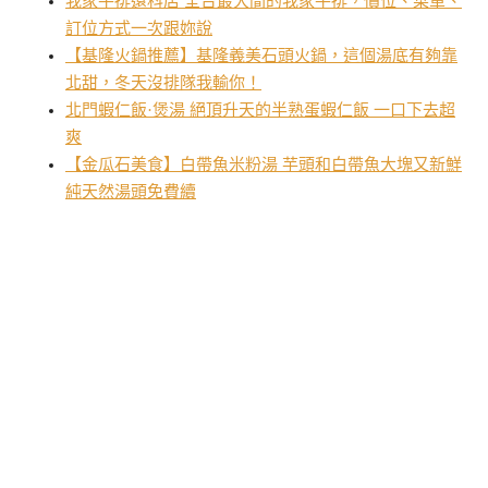
我家牛排遠科店 全台最大間的我家牛排，價位、菜單、
訂位方式一次跟妳說
【基隆火鍋推薦】基隆義美石頭火鍋，這個湯底有夠靠
北甜，冬天沒排隊我輸你！
北門蝦仁飯·煲湯 絕頂升天的半熟蛋蝦仁飯 一口下去超
爽
【金瓜石美食】白帶魚米粉湯 芋頭和白帶魚大塊又新鮮
純天然湯頭免費續