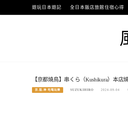
Skip
遊玩日本遊記
全日本飯店旅館住宿心得
to
content
【京都燒鳥】串くら（Kushikura）本
SUZUKIHIRO
2024-09-04
京.阪.神 吃喝玩樂