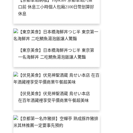
【京都車站網咖】Topscafe 京都車站八條
口前 休息三小時個人包廂2100日幣划算好
休息
【東京美食】日本橋海鮮丼つじ半 東京第
一名海鮮丼 二吃鯛魚湯泡飯讓人驚豔
【伏見美食】伏見神聖酒蔵 鳥せい本店
在百年酒藏裡享受平價商業午餐超美味