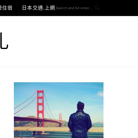
遊住宿
日本交通.上網與3C開箱
札