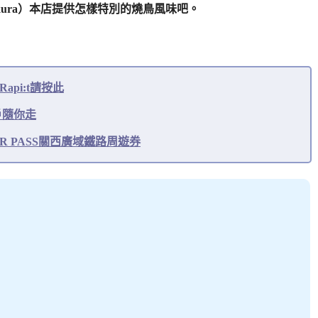
kura）本店提供怎樣特別的燒鳥風味吧。
pi:t請按此
戶隨你走
R PASS關西廣域鐵路周遊券