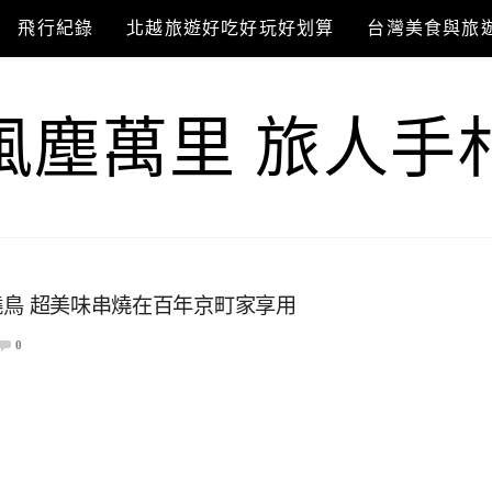
飛行紀錄
北越旅遊好吃好玩好划算
台灣美食與旅
風塵萬里 旅人手
店燒鳥 超美味串燒在百年京町家享用
0