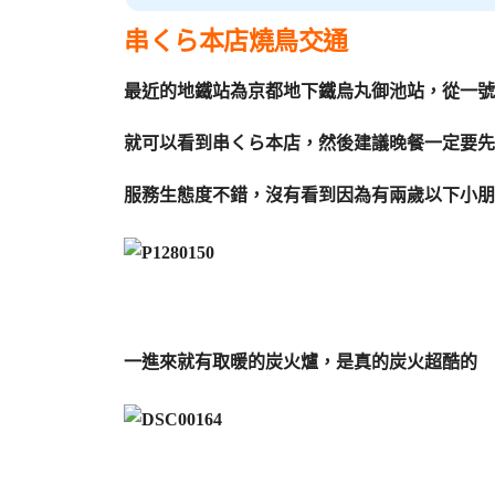
串くら本店燒鳥交通
最近的地鐵站為京都地下鐵烏丸御池站，從一號
就可以看到串くら本店，然後建議晚餐一定要先
服務生態度不錯，沒有看到因為有兩歲以下小朋
一進來就有取暖的炭火爐，是真的炭火超酷的