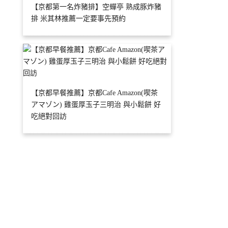
【京都第一名炸豬排】空蟬亭 熟成豚炸豬
排 米其林推薦一定要事先預約
【京都早餐推薦】京都Cafe Amazon(喫茶
アマゾン) 雞蛋厚玉子三明治 與小鬆餅 好
吃絕對回訪