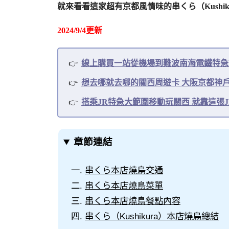
就來看看這家超有京都風情味的串くら（Kushi
2024/9/4更新
線上購買一站從機場到難波南海電鐵特急Ra
想去哪就去哪的關西周遊卡 大阪京都神
搭乘JR特急大範圍移動玩關西 就靠這張J
章節連結
串くら本店燒鳥交通
串くら本店燒鳥菜單
串くら本店燒鳥餐點內容
串くら（Kushikura）本店燒鳥總結