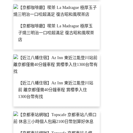
【京都咖啡廳】喫茶 La Madrague 極厚玉
子燒三明治一口咬超滿足 復古昭和風喫茶
店
【近江八幡住宿】Az Inn 東近江能登川站
前 離京都僅需40分鐘車程 賞櫻季入住
1300台幣有找