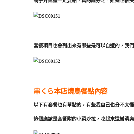
親子丼建議一定要點，真的超好吃，雞翅也很美
套餐項目也會列出來有哪些是可以自選的，我們
串くら本店燒鳥餐點內容
以下有套餐也有單點的，有些我自己也分不太懂
這個應該是套餐附的小菜沙拉，吃起來還蠻清爽