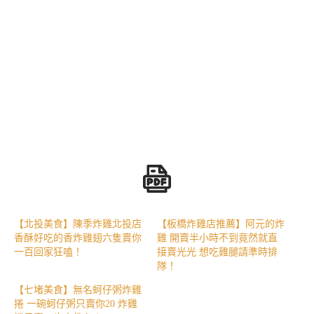
【北投美食】陳季炸雞北投店
【板橋炸雞店推薦】阿元的炸
香酥好吃的香炸雞翅六隻賣你
雞 開賣半小時不到竟然就直
一百回家狂嗑！
接賣光光 想吃雞腿請準時排
隊！
【七堵美食】無名蚵仔粥炸雞
捲 一碗蚵仔粥只賣你20 炸雞