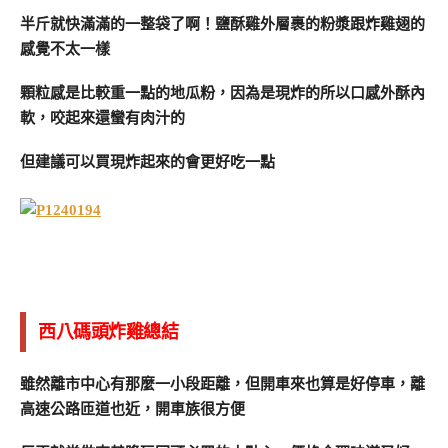
半斤就快滿滿的一整袋了啊！鹽酥雞外層裹的粉漿跟炸雞翅的
感覺不太一樣
顆粒感是比較重一點的地瓜粉，因為是現炸的所以口感外酥內
軟，咬起來還蠻有肉汁的
但建議可以買現炸起來的會更好吃一點
西八碼頭炸雞總結
雖然離市中心有那麼一小段距離，但開車來也算是好停車，離
高速公路匝道也近，開車族很方便