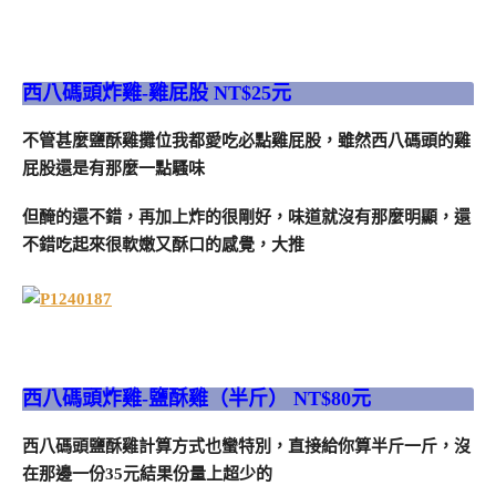
西八碼頭炸雞-雞屁股 NT$25元
不管甚麼鹽酥雞攤位我都愛吃必點雞屁股，雖然西八碼頭的雞
屁股還是有那麼一點騷味
但醃的還不錯，再加上炸的很剛好，味道就沒有那麼明顯，還
不錯吃起來很軟嫩又酥口的感覺，大推
西八碼頭炸雞-鹽酥雞（半斤） NT$80元
西八碼頭鹽酥雞計算方式也蠻特別，直接給你算半斤一斤，沒
在那邊一份35元結果份量上超少的