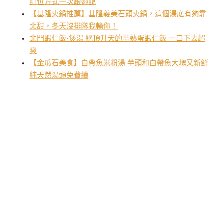
訂位方式一次跟妳說
【基隆火鍋推薦】基隆義美石頭火鍋，這個湯底有夠靠
北甜，冬天沒排隊我輸你！
北門蝦仁飯·煲湯 絕頂升天的半熟蛋蝦仁飯 一口下去超
爽
【金瓜石美食】白帶魚米粉湯 芋頭和白帶魚大塊又新鮮
純天然湯頭免費續