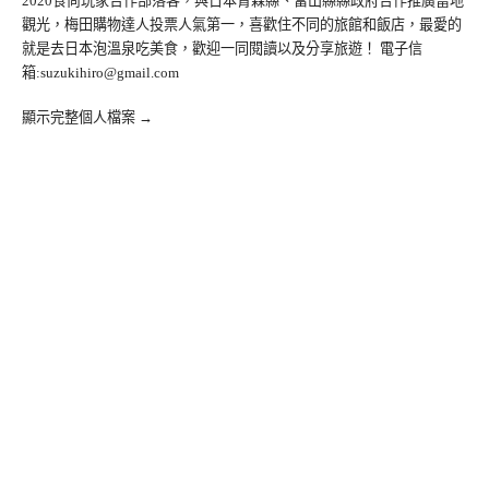
2020食尚玩家合作部落客，與日本青森縣、富山縣縣政府合作推廣當地
觀光，梅田購物達人投票人氣第一，喜歡住不同的旅館和飯店，最愛的
就是去日本泡溫泉吃美食，歡迎一同閱讀以及分享旅遊！ 電子信
箱:
suzukihiro@gmail.com
顯示完整個人檔案 →