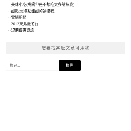
美味小吃(嘴饞但是不想吃太多請按我)
甜點(想嚐點甜甜的請按我)
電腦相關
2012東北嚴冬行
短期優惠資訊
想要找甚麼文章可用我
搜
尋
關
鍵
字: