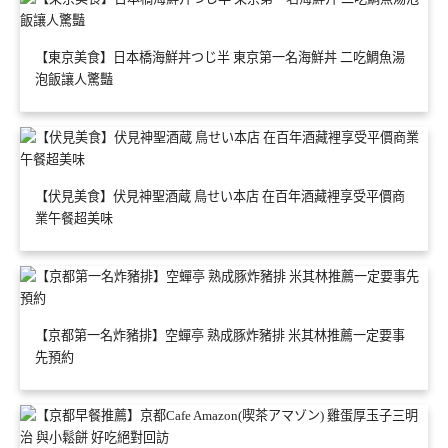
【東京美食】日本橋海鮮丼つじ半 東京第一名海鮮丼 二吃鯛魚湯
泡飯讓人驚豔
【伏見美食】伏見神聖酒蔵 鳥せい本店 在百年酒藏裡享受平價商
業午餐超美味
【京都第一名炸豬排】空蟬亭 熟成豚炸豬排 米其林推薦一定要事
先預約