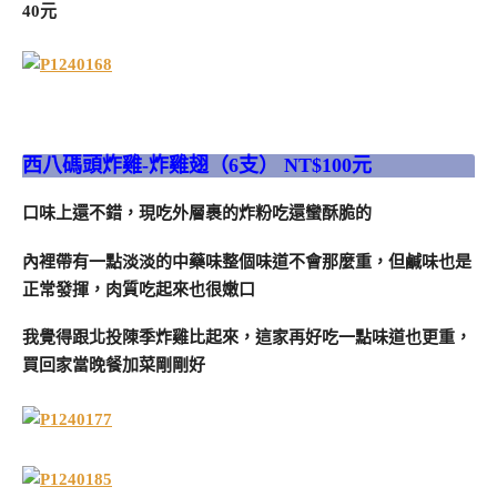
40元
西八碼頭炸雞-炸雞翅（6支） NT$100元
口味上還不錯，現吃外層裹的炸粉吃還蠻酥脆的
內裡帶有一點淡淡的中藥味整個味道不會那麼重，但鹹味也是
正常發揮，肉質吃起來也很嫩口
我覺得跟北投陳季炸雞比起來，這家再好吃一點味道也更重，
買回家當晚餐加菜剛剛好