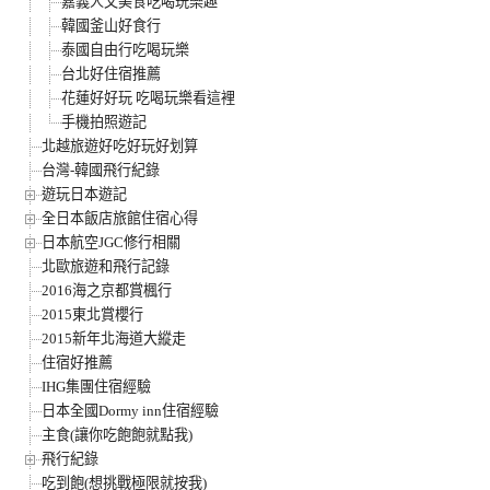
嘉義人文美食吃喝玩樂趣
韓國釜山好食行
泰國自由行吃喝玩樂
台北好住宿推薦
花蓮好好玩 吃喝玩樂看這裡
手機拍照遊記
北越旅遊好吃好玩好划算
台灣-韓國飛行紀錄
遊玩日本遊記
全日本飯店旅館住宿心得
日本航空JGC修行相關
北歐旅遊和飛行記錄
2016海之京都賞楓行
2015東北賞櫻行
2015新年北海道大縱走
住宿好推薦
IHG集團住宿經驗
日本全國Dormy inn住宿經驗
主食(讓你吃飽飽就點我)
飛行紀錄
吃到飽(想挑戰極限就按我)