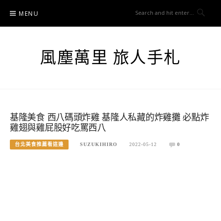
Skip
MENU
to
content
風塵萬里 旅人手札
基隆美食 西八碼頭炸雞 基隆人私藏的炸雞攤 必點炸
雞翅與雞屁股好吃罵西八
台北美食推薦看這邊
SUZUKIHIRO
2022-05-12
0