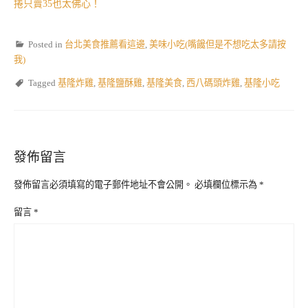
捲只賣35也太佛心！
Posted in
台北美食推薦看這邊
,
美味小吃(嘴饞但是不想吃太多請按
我)
Tagged
基隆炸雞
,
基隆鹽酥雞
,
基隆美食
,
西八碼頭炸雞
,
基隆小吃
發佈留言
發佈留言必須填寫的電子郵件地址不會公開。
必填欄位標示為
*
留言
*