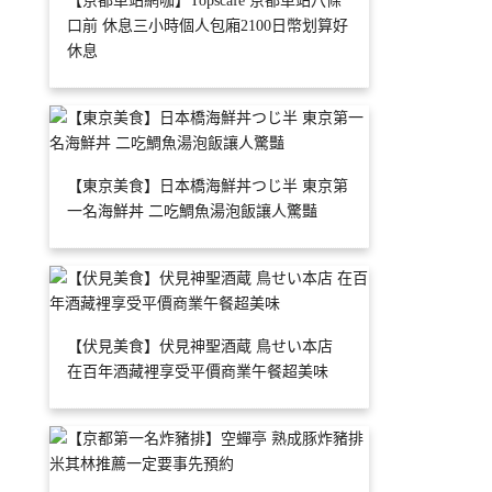
【京都車站網咖】Topscafe 京都車站八條
口前 休息三小時個人包廂2100日幣划算好
休息
【東京美食】日本橋海鮮丼つじ半 東京第
一名海鮮丼 二吃鯛魚湯泡飯讓人驚豔
【伏見美食】伏見神聖酒蔵 鳥せい本店
在百年酒藏裡享受平價商業午餐超美味