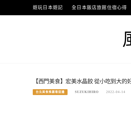
Skip
遊玩日本遊記
全日本飯店旅館住宿心得
to
content
【西門美食】宏美水晶餃 從小吃到大的
SUZUKIHIRO
2022-04-14
台北美食推薦看這邊