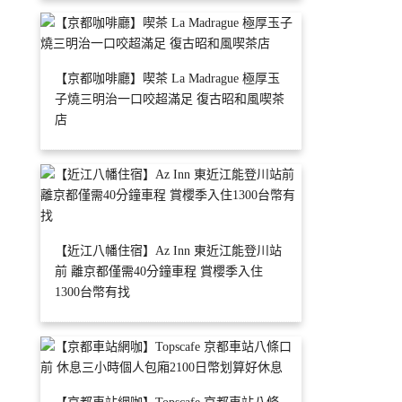
【京都咖啡廳】喫茶 La Madrague 極厚玉
子燒三明治一口咬超滿足 復古昭和風喫茶
店
【近江八幡住宿】Az Inn 東近江能登川站
前 離京都僅需40分鐘車程 賞櫻季入住
1300台幣有找