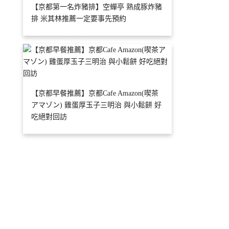
【京都第一名炸豬排】空蟬亭 熟成豚炸豬
排 米其林推薦一定要事先預約
【京都早餐推薦】京都Cafe Amazon(喫茶
アマゾン) 雞蛋厚玉子三明治 與小鬆餅 好
吃絕對回訪