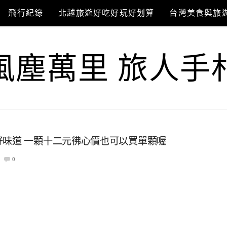
飛行紀錄
北越旅遊好吃好玩好划算
台灣美食與旅
風塵萬里 旅人手
好味道 一顆十二元彿心價也可以買單顆喔
0