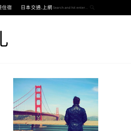
遊住宿
日本交通.上網與3C開箱
札